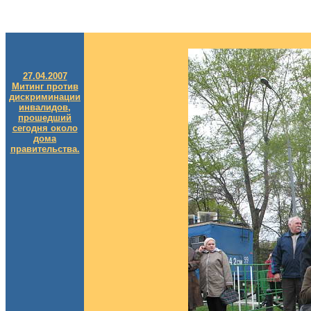
27.04.2007
Митинг против
дискриминации
инвалидов,
прошедший
сегодня около
дома
правительства.