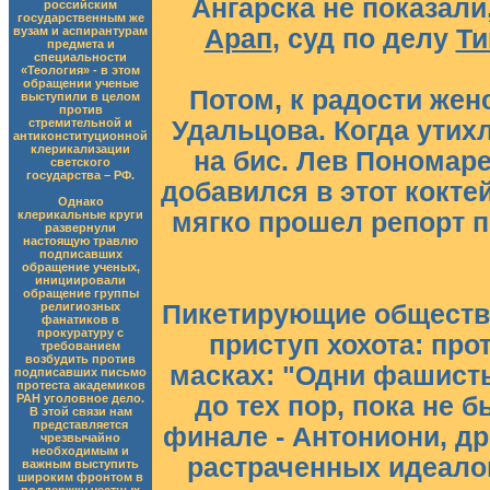
Ангарска не показали
российским
государственным же
вузам и аспирантурам
Арап
, суд по делу
Ти
предмета и
специальности
«Теология» - в этом
обращении ученые
Потом, к радости жен
выступили в целом
против
стремительной и
Удальцова. Когда утих
антиконституционной
клерикализации
на бис. Лев Пономаре
светского
государства – РФ.
добавился в этот кокте
Однако
клерикальные круги
мягко прошел репорт 
развернули
настоящую травлю
подписавших
обращение ученых,
инициировали
обращение группы
религиозных
Пикетирующие обществ
фанатиков в
прокуратуру с
приступ хохота: пр
требованием
возбудить против
масках: "Одни фашисты
подписавших письмо
протеста академиков
РАН уголовное дело.
до тех пор, пока не б
В этой связи нам
представляется
финале - Антониони, др
чрезвычайно
необходимым и
растраченных идеало
важным выступить
широким фронтом в