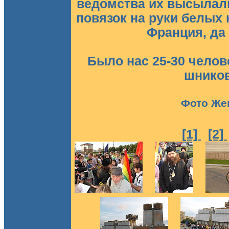
ведомства их высылали
повязок на руки белых н
Франция, да 
Было нас 25-30 челове
шников
Фото Жен
[1]
[2]