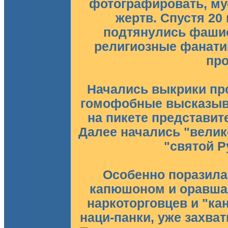
фотографировать, му
жертв. Спустя 20
подтянулись фашис
религиозные фанати
пр
Начались выкрики пр
гомофобные высказыва
на пикете представи
Далее начались "велик
"святой Р
Особенно поразила
капюшоном и оравшая
наркоторговцев и "ка
наци-панки, уже захват