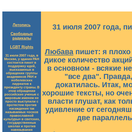
Летопись
31 июля 2007 года, п
Свободные
радикалы
LGBT Rights
Любава
пишет: я плохо
31 июля 2007 года, в
дикое количество акций
Москве, у здания РАН
состоится пикет в
поддержку идей,
в основном - всякие н
высказанных в
обращении группы
"все два". Правда
академиков РАН и
нобелевских
докатилась. Итак, м
лауреатов к
президенту страны. В
этом обращении
хорошие тексты, но оче
российские ученые с
мировым именем не
власти глушат, как тол
просто выступили с
протестом против
удивление от сегодняш
насаждения так
называемых «основ
православной
две параллель
культуры» в светских,
государственных
школах и против
навязывания