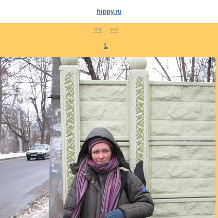
hippy.ru
<<
>>
L