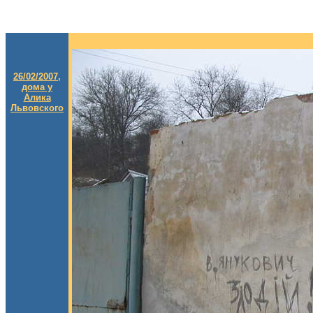
26/02/2007,
дома у
Алика
Львовского