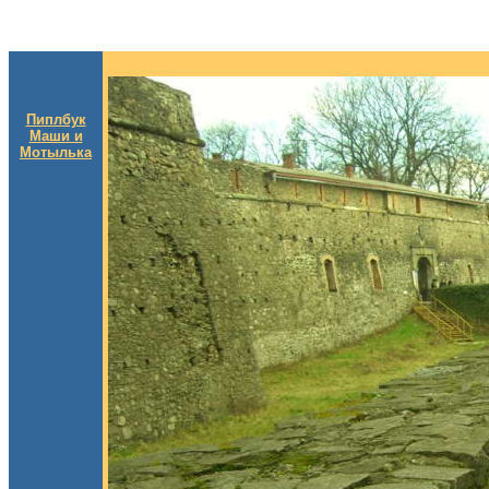
Пиплбук
Маши и
Мотылька