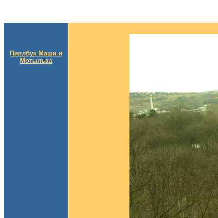
Пиплбук Маши и
Мотылька