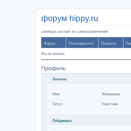
форум hippy.ru
свобода состоит из самоограничений
Форум
Пользователи
Правила
По
Вы не вошли.
Профиль
Личное
Имя
Жекапума
Титул
Участник
Пейджеры