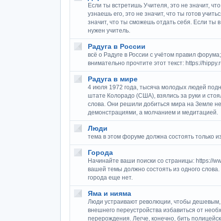
Если ты встретишь Учителя, это не значит, что
узнаешь его, это не значит, что ты готов учитьс
значит, что ты сможешь отдать себя. Если ты в
нужен учитель.
Радуга в России
всё о Радуге в России с учётом правил форума;
внимательно прочтите этот текст: https://hippy.r
Радуга в мире
4 июля 1972 года, тысяча молодых людей подн
штате Колорадо (США), взялись за руки и стоял
слова. Они решили добиться мира на Земле не
демонстрациями, а молчанием и медитацией.
Люди
тема в этом форуме должна состоять только и
Города
Начинайте ваши поиски со страницы: https://ww
вашей темы должно состоять из одного слова.
города еще нет.
Яма и нияма
Люди устраивают революции, чтобы дешевым, 
внешнего переустройства избавиться от необ
перерождения. Легче, конечно, бить полицейск