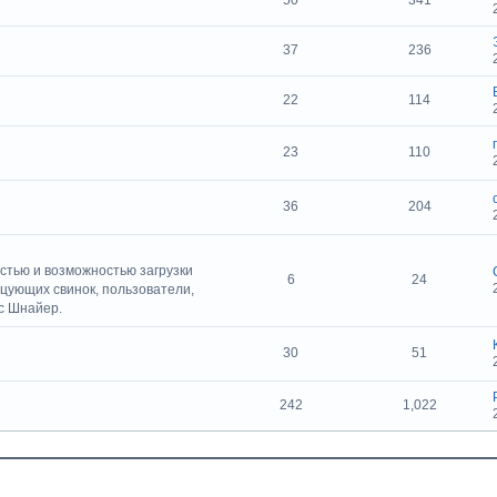
50
341
37
236
22
114
23
110
36
204
стью и возможностью загрузки
6
24
цующих свинок, пользователи,
с Шнайер.
30
51
242
1,022