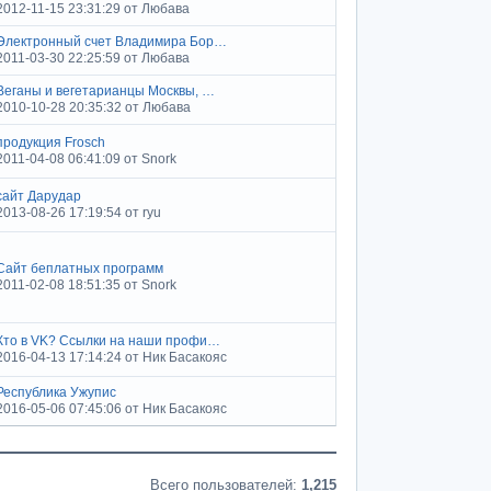
2012-11-15 23:31:29 от Любава
Электронный счет Владимира Бор…
2011-03-30 22:25:59 от Любава
Веганы и вегетарианцы Москвы, …
2010-10-28 20:35:32 от Любава
продукция Frosch
2011-04-08 06:41:09 от Snork
сайт Дарудар
2013-08-26 17:19:54 от ryu
Сайт беплатных программ
2011-02-08 18:51:35 от Snork
Кто в VK? Ссылки на наши профи…
2016-04-13 17:14:24 от Ник Басакояс
Республика Ужупис
2016-05-06 07:45:06 от Ник Басакояс
Статистика форума
Всего пользователей:
1,215