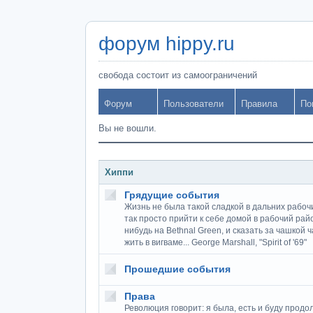
форум hippy.ru
свобода состоит из самоограничений
Форум
Пользователи
Правила
По
Вы не вошли.
Хиппи
Грядущие события
Жизнь не была такой сладкой в дальних рабочи
так просто прийти к себе домой в рабочий рай
нибудь на Bethnal Green, и сказать за чашкой 
жить в вигваме... George Marshall, "Spirit of '69"
Прошедшие события
Права
Революция говорит: я была, есть и буду продо