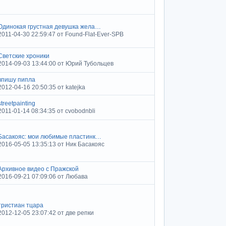
Одинокая грустная девушка жела…
2011-04-30 22:59:47 от Found-Flat-Ever-SPB
Светские хроники
2014-09-03 13:44:00 от Юрий Тубольцев
впишу пипла
2012-04-16 20:50:35 от katejka
streetpainting
2011-01-14 08:34:35 от cvobodnbli
Басакояс: мои любимые пластинк…
2016-05-05 13:35:13 от Ник Басакояс
Архивное видео с Пражской
2016-09-21 07:09:06 от Любава
тристиан тцара
2012-12-05 23:07:42 от две репки