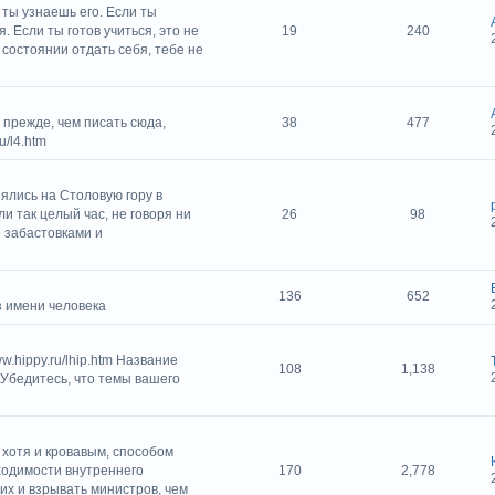
 ты узнаешь его. Если ты
я. Если ты готов учиться, это не
19
240
 состоянии отдать себя, тебе не
 прежде, чем писать сюда,
38
477
u/l4.htm
ялись на Столовую гору в
и так целый час, не говоря ни
26
98
 забастовками и
136
652
з имени человека
w.hippy.ru/lhip.htm Название
108
1,138
 Убедитесь, что темы вашего
хотя и кровавым, способом
ходимости внутреннего
170
2,778
их и взрывать министров, чем