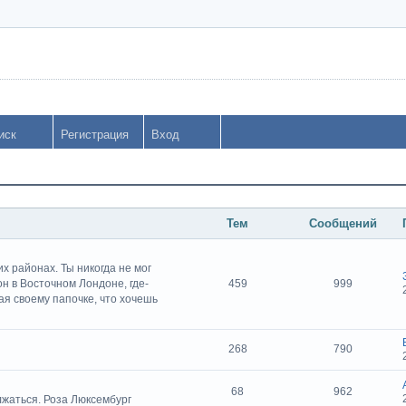
иск
Регистрация
Вход
Тем
Сообщений
х районах. Ты никогда не мог
он в Восточном Лондоне, где-
459
999
чая своему папочке, что хочешь
268
790
68
962
лжаться. Роза Люксембург