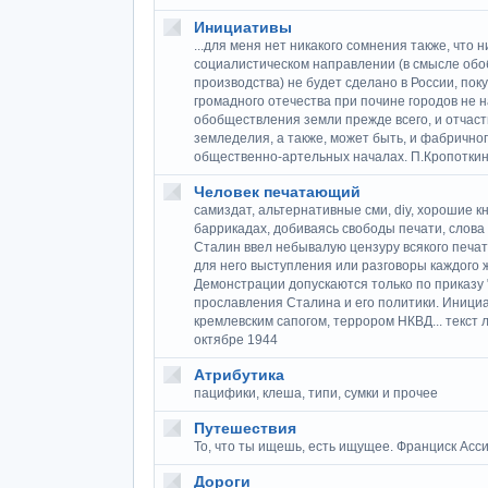
Инициативы
...для меня нет никакого сомнения также, что н
социалистическом направлении (в смысле об
производства) не будет сделано в России, пок
громадного отечества при почине городов не 
обобществления земли прежде всего, и отчаст
земледелия, а также, может быть, и фабрично
общественно-артельных началах. П.Кропоткин
Человек печатающий
самиздат, альтернативные сми, diy, хорошие кн
баррикадах, добиваясь свободы печати, слова
Сталин ввел небывалую цензуру всякого печат
для него выступления или разговоры каждого ж
Демонстрации допускаются только по приказу "
прославления Сталина и его политики. Иници
кремлевским сапогом, террором НКВД... текст 
октябре 1944
Атрибутика
пацифики, клеша, типи, сумки и прочее
Путешествия
То, что ты ищешь, есть ищущее. Франциск Асси
Дороги