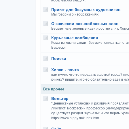
нобелевская лекция.
Приют для безумных художников
Мы говорим о изображениях.
О значении разнообразных слов
Бесцветные зеленые идеи яростно спят. Хомс
Курьезные сообщения
Когда из жизни уходит безумие, опираться стан
Буковски
Поиски
Хиппи - почта
вам нужно что-то передать в другой город? пис
книжку? пишите, кто-то обязательно едет в н
Все прочее
Вольтер
"Ценностные установки и различия проявляютс
лингвист, московский профессор (немодериру
существует раздел "Курьёзы" и что перлы хран
https://www.hippy.ru/kuriez.htm