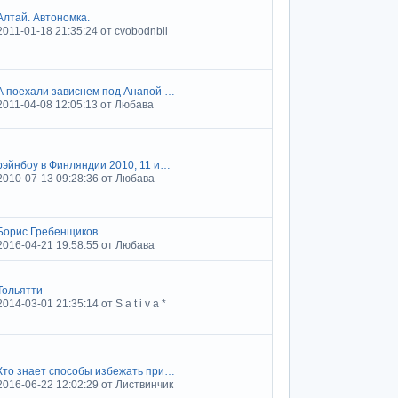
Алтай. Автономка.
2011-01-18 21:35:24 от cvobodnbli
А поехали зависнем под Анапой …
2011-04-08 12:05:13 от Любава
рэйнбоу в Финляндии 2010, 11 и…
2010-07-13 09:28:36 от Любава
Борис Гребенщиков
2016-04-21 19:58:55 от Любава
Тольятти
2014-03-01 21:35:14 от S a t i v a *
Кто знает способы избежать при…
2016-06-22 12:02:29 от Листвинчик