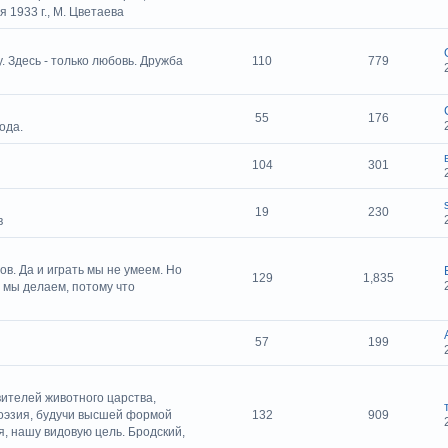
я 1933 г., М. Цветаева
 Здесь - только любовь. Дружба
110
779
55
176
ода.
104
301
19
230
в
ов. Да и играть мы не умеем. Но
129
1,835
 мы делаем, потому что
57
199
вителей животного царства,
 поэзия, будучи высшей формой
132
909
я, нашу видовую цель. Бродский,