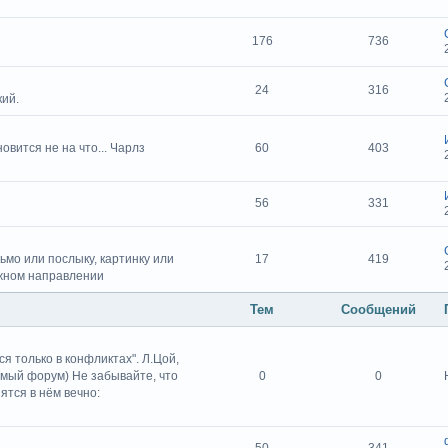
176
736
24
316
кий.
овится не на что... Чарлз
60
403
56
331
ьмо или послыку, картинку или
17
419
ужном направлении
Тем
Сообщений
я только в конфликтах". Л.Цой,
емый форум) Не забывайте, что
0
0
ятся в нём вечно: