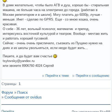
.
В доме желательно, чтобы было АГВ и душ, хорошо бы - стиральная
машина, не больше часа на электричке до города. (работаю в
Москве репетитором и в школе). Могу платить до 6000p, лучше -
меньше. Инет - сделаю по GPRS. Еще - со мною кошка, очень
красивая.
О себе - 36 лет, вольный психолог, математик и препод,
интересуюсь восточной культурой и театром. Вообще - мечтаю жить
и работать хорошей тусовкой.
Сейчас - очень очень приспичило, съезжать из Пущино нужно на
днях и из школы увольняться, если негде будет жить...
Пишите, и да будет вам счастье
tsytovsky@yandex.ru
или звоните 8906760 4024 Сергей
Перейти к теме
Перейти к сообщению
Страницы
1
Форум
»
Поиск
»
Сообщения от ovidius
Перейти
Под управлением FluxBB