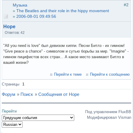
#2
Музыка
»
The Beatles and their role in the hippy movement
»
2006-08-01 09:49:56
Hope
Ответов: 42
"All you need is love" был девизом хиппи. Песни Битлз - их гимном!
"Give peace a chance" - символом и сутью борьбы за мир. "Imagine" -
гимном пицифистов всех стран... А какое место занимают Битлз в
вашей жизни?
Перейти к теме
Перейти к сообщению
Страницы
1
Форум
»
Поиск
»
Сообщения от Hope
Перейти
Под управлением FluxBB
Модифицировал Visman