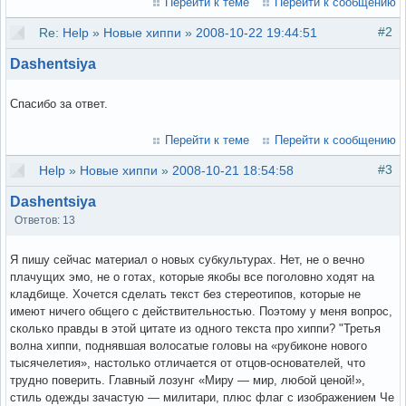
Перейти к теме
Перейти к сообщению
#2
Re:
Help
»
Новые хиппи
»
2008-10-22 19:44:51
Dashentsiya
Спасибо за ответ.
Перейти к теме
Перейти к сообщению
#3
Help
»
Новые хиппи
»
2008-10-21 18:54:58
Dashentsiya
Ответов: 13
Я пишу сейчас материал о новых субкультурах. Нет, не о вечно
плачущих эмо, не о готах, которые якобы все поголовно ходят на
кладбище. Хочется сделать текст без стереотипов, которые не
имеют ничего общего с действительностью. Поэтому у меня вопрос,
сколько правды в этой цитате из одного текста про хиппи? "Третья
волна хиппи, поднявшая волосатые головы на «рубиконе нового
тысячелетия», настолько отличается от отцов-основателей, что
трудно поверить. Главный лозунг «Миру — мир, любой ценой!»,
стиль одежды зачастую — милитари, плюс флаг с изображением Че