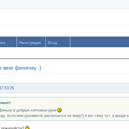
иск
Регистрация
Вход
 мне фенечку :)
17:53:25
пишет:
феньку в добрые хипповые руки
ду, если мое рукомесло расползется по миру!) я вот сижу тут, а вроде ка
, пожалуйста?