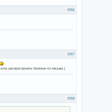
#356
#357
 хочу распростронять болезни ч/з письма )
#358