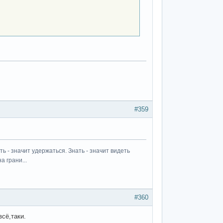
#359
ь - значит удержаться. Знать - значит видеть
а грани...
#360
всё,таки.