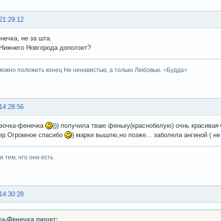
21:29:12
нечка, не за шта.
 Нижнего Новгорода доползет?
ожно положить конец Не ненавистью, а только Любовью. =Будда=
14:28:56
евочка-фенечка
))) получила тваю феньку(краснобелую) очнь красивая
ер.Огромное спасибо
) марки вышлю,но позже... заболела ангиной ( не
 тем, что они есть
14:30:28
а-Фенечка пишет: