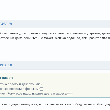
04:59:29
бо за фенечку, так приятно получать конверты с такими подарками, да ещ
строении даже речи быть не может. Фенька подошла, так нравится что я 
19:30:58
а пишет:
стью сплету и даж отошлю)
за конвертами и феньками)))
чек. Кому еще надо, пишите цвета и адреса))))))
ожно подари пожалуйста, если конечно не жалко, буду за много благод