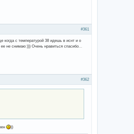
#361
е когда с температурой 38 идешь в иснт и о
ее не снимаю:))) Очень нравиться спасибо...
#362
арен
))