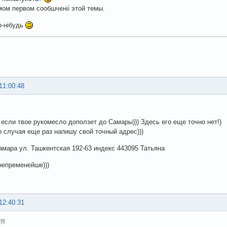
мом первом сообшченіі этой темы.
о-нібудь
11:00:48
 если твое рукомесло доползет до Самары))) Здесь его еще точно нет!)
о случая еще раз напишу свой точный адрес)))
Самара ул. Ташкентская 192-63 индекс 443095 Татьяна
непременейше)))
12:40:31
!!