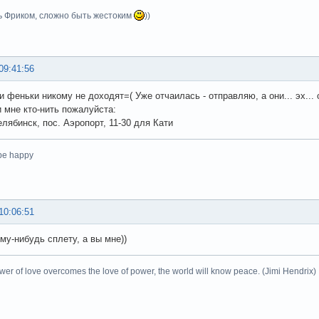
ь Фриком, сложно быть жестоким
))
09:41:56
и феньки никому не доходят=( Уже отчаилась - отправляю, а они... эх... 
 мне кто-нить пожалуйста:
елябинск, пос. Аэропорт, 11-30 для Кати
 be happy
10:06:51
му-нибудь сплету, а вы мне))
er of love overcomes the love of power, the world will know peace. (Jimi Hendrix)