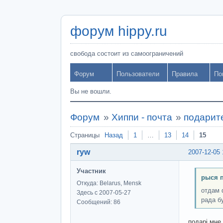
форум hippy.ru
свобода состоит из самоограничений
Форум
Пользователи
Правила
По
Вы не вошли.
Форум
»
Хиппи - почта
»
подарите
Страницы
Назад
1
…
13
14
15
ryw
2007-12-05 
Участник
рыся 
Откуда: Belarus, Mensk
отдам 
Здесь с 2007-05-27
рада бу
Сообщений: 86
подарі мне