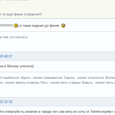
я те ещё феню отправлю!!!
!!!!!!!!!!!!
) я такая жадная до феняк
 тем, что они есть
20:48:57
на в Москву улетела)
ит ошибаться. Ждать - значит сомневаться. Скрыть - значит испугаться. Всплыт
ь - значит верить в завтра. Пить - значит бить стаканы. Взвыть - значит быть н
22:12:32
те,пожалуйста,хипанов в городе нет,сам могу,но хочу от Хиппи-атрибут 