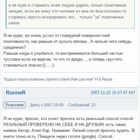
я не курю и стараюсь всем людям дарить только позитивные
эмоции, если же вижу что человек ко мне не благосклонен то
стараюсь просто игнорировать его... только "за" позитивных
хиппи
Я не курю, но очень устал от гламурной поверхностной
позитивности, как раньше от культа облома...А нельзя чего нибудь
срединное?
Раньше когда я улыбался, то воспринимался большей частью
туссовки если не врагом, то что то вроде..., а теперь грустить
становиться опасно:():....:)
"Будьте благословенны препятствия! Ими растем!" Н.К.Рерих
Вне форума
RunneR
2007-11-22 15:57:47
#47
Участник
Здесь с 2007-10-05
Сообщений: 12
Я не курю, бросил, кто хочет бросить есть реальный способ способ
РЕАЛЬНЫЙ ПРОВЕРЕНО НА СЕБЕ И НА ДРУЗЬЯХ есть такая
книжка Автор: Ален Кар. Название: Легкий способ бросить курить. В
инете точно есть. Поищите через гоголя (google). Способ