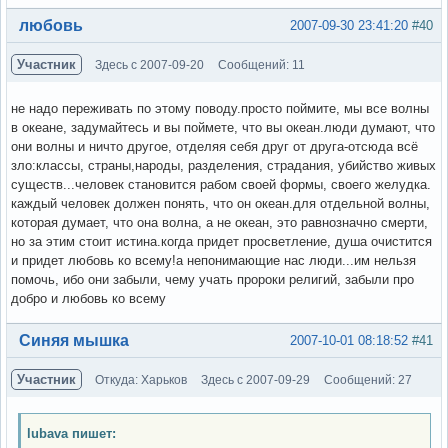
Вне форума
любовь
2007-09-30 23:41:20
#40
Участник
Здесь с 2007-09-20
Сообщений: 11
не надо переживать по этому поводу.просто поймите, мы все волны
в океане, задумайтесь и вы поймете, что вы океан.люди думают, что
они волны и ничто другое, отделяя себя друг от друга-отсюда всё
зло:классы, страны,народы, разделения, страдания, убийство живых
существ...человек становится рабом своей формы, своего желудка.
каждый человек должен понять, что он океан.для отдельной волны,
которая думает, что она волна, а не океан, это равнозначно смерти,
но за этим стоит истина.когда придет просветление, душа очистится
и придет любовь ко всему!а непонимающие нас люди...им нельзя
помочь, ибо они забыли, чему учать пророки религий, забыли про
добро и любовь ко всему
Вне форума
Синяя мышка
2007-10-01 08:18:52
#41
Участник
Откуда: Харьков
Здесь с 2007-09-29
Сообщений: 27
lubava пишет: