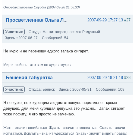
Отредактировано Coyotka (2007-09-28 21:56:33)
Вне форума
2007-09-29 17:27:13
#27
Просветленная Ольга Лэнс
Участник
Откуда: Магнитогорск, поселок Радужный
Здесь с 2007-06-27
Сообщений: 54
Не курю и не переношу едкого запаха сигарет.
Мир и любовь - это вам не хухры-мухры.
Вне форума
Бешеная-табуретка
2007-09-29 18:21:18
#28
Участник
Откуда: Брянск
Здесь с 2007-05-31
Сообщений: 108
Я не курю, но к курящим людям отношусь нормально...кроме
девушек, для меня курящая девушка это ужасно... Запах сигарет
тоже пофигу, я его просто не замечаю.
Жить - значит ошибаться. Ждать - значит сомневаться. Скрыть - значит
испугаться. Всплыть - значит удержаться. Знать - значит видеть правду.