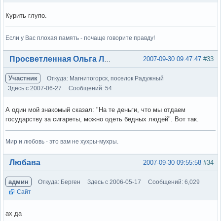
Курить глупо.
Если у Вас плохая память - почаще говорите правду!
Вне форума
2007-09-30 09:47:47
#33
Просветленная Ольга Лэнс
Участник
Откуда: Магнитогорск, поселок Радужный
Здесь с 2007-06-27
Сообщений: 54
А один мой знакомый сказал: "На те деньги, что мы отдаем
государству за сигареты, можно одеть бедных людей". Вот так.
Мир и любовь - это вам не хухры-мухры.
Вне форума
Любава
2007-09-30 09:55:58
#34
админ
Откуда: Берген
Здесь с 2006-05-17
Сообщений: 6,029
Сайт
ах да