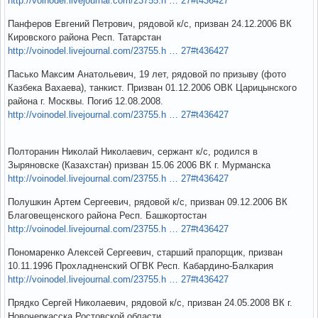
http://voinodel.livejournal.com/23755.h … 27#t436427
Панферов Евгений Петрович, рядовой к/с, призван 24.12.2006 ВК
Кировского района Респ. Татарстан
http://voinodel.livejournal.com/23755.h … 27#t436427
Пасько Максим Анатольевич, 19 лет, рядовой по призыву (фото
Казбека Вахаева), танкист. Призван 01.12.2006 ОВК Царицынского
района г. Москвы. Погиб 12.08.2008.
http://voinodel.livejournal.com/23755.h … 27#t436427
Полторанин Николай Николаевич, сержант к/с, родился в
Зыряновске (Казахстан) призван 15.06 2006 ВК г. Мурманска
http://voinodel.livejournal.com/23755.h … 27#t436427
Полушкин Артем Сергеевич, рядовой к/с, призван 09.12.2006 ВК
Благовещенского района Респ. Башкортостан
http://voinodel.livejournal.com/23755.h … 27#t436427
Пономаренко Алексей Сергеевич, старший прапорщик, призван
10.11.1996 Прохладненский ОГВК Респ. Кабардино-Балкария
http://voinodel.livejournal.com/23755.h … 27#t436427
Прядко Сергей Николаевич, рядовой к/с, призван 24.05.2008 ВК г.
Новочеркасска Ростовской области