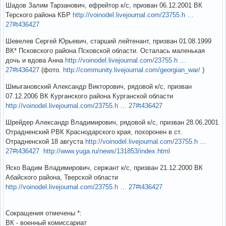
Шадов Залим Тарзанович, ефрейтор к/с, призван 06.12.2001 ВК
Терского района КБР
http://voinodel.livejournal.com/23755.h …
27#t436427
Шевелев Сергей Юрьевич, старший лейтенант, призван 01.08.1999
ВК* Псковского района Псковской области. Осталась маленькая
дочь и вдова Анна
http://voinodel.livejournal.com/23755.h …
27#t436427
(фото.
http://community.livejournal.com/georgian_war/
)
Шмыгановский Александр Викторович, рядовой к/с, призван
07.12.2006 ВК Курганского района Курганской области
http://voinodel.livejournal.com/23755.h … 27#t436427
Шрейдер Александр Владимирович, рядовой к/с, призван 28.06.2001
Отрадненский РВК Краснодарского края, похоронен в ст.
Отрадненской 18 августа
http://voinodel.livejournal.com/23755.h …
27#t436427
http://www.yuga.ru/news/131853/index.html
Яско Вадим Владимирович, сержант к/с, призван 21.12.2000 ВК
Абайского района, Тверской области
http://voinodel.livejournal.com/23755.h … 27#t436427
Сокращения отмечены *:
ВК - военный комиссариат