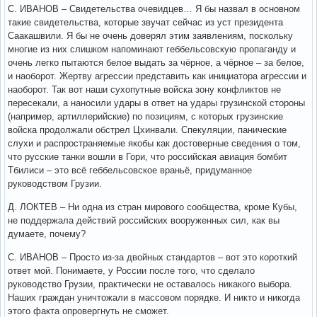
С. ИВАНОВ – Свидетельства очевидцев… Я бы назвал в основном
такие свидетельства, которые звучат сейчас из уст президента
Саакашвили. Я бы не очень доверял этим заявлениям, поскольку
многие из них слишком напоминают геббельсовскую пропаганду и
очень легко пытаются белое выдать за чёрное, а чёрное – за белое,
и наоборот. Жертву агрессии представить как инициатора агрессии и
наоборот. Так вот наши сухопутные войска зону конфликтов не
пересекали, а наносили удары в ответ на удары грузинской стороны
(например, артиллерийские) по позициям, с которых грузинские
войска продолжали обстрел Цхинвали. Спекуляции, панические
слухи и распространяемые якобы как достоверные сведения о том,
что русские танки вошли в Гори, что российская авиация бомбит
Тбилиси – это всё геббельсовское враньё, придуманное
руководством Грузии.
Д. ЛОКТЕВ – Ни одна из стран мирового сообщества, кроме Кубы,
не поддержала действий российских вооруженных сил, как вы
думаете, почему?
С. ИВАНОВ – Просто из-за двойных стандартов – вот это короткий
ответ мой. Понимаете, у России после того, что сделало
руководство Грузии, практически не оставалось никакого выбора.
Наших граждан уничтожали в массовом порядке. И никто и никогда
этого факта опровергнуть не сможет.