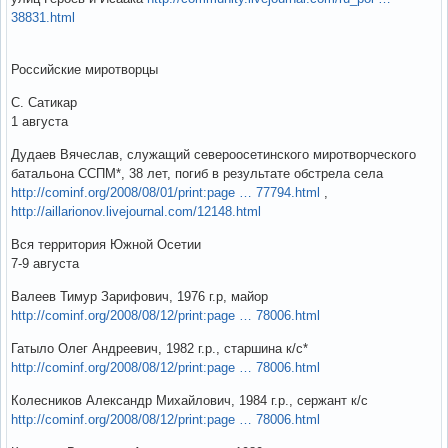
38831.html
Российские миротворцы
С. Сатикар
1 августа
Дудаев Вячеслав, служащий североосетинского миротворческого
батальона ССПМ*, 38 лет, погиб в результате обстрела села
http://cominf.org/2008/08/01/print:page … 77794.html
,
http://aillarionov.livejournal.com/12148.html
Вся территория Южной Осетии
7-9 августа
Валеев Тимур Зарифович, 1976 г.р, майор
http://cominf.org/2008/08/12/print:page … 78006.html
Гатыло Олег Андреевич, 1982 г.р., старшина к/с*
http://cominf.org/2008/08/12/print:page … 78006.html
Колесников Александр Михайлович, 1984 г.р., сержант к/с
http://cominf.org/2008/08/12/print:page … 78006.html