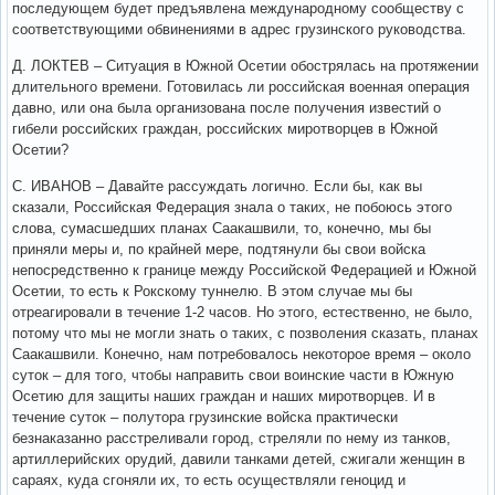
последующем будет предъявлена международному сообществу с
соответствующими обвинениями в адрес грузинского руководства.
Д. ЛОКТЕВ – Ситуация в Южной Осетии обострялась на протяжении
длительного времени. Готовилась ли российская военная операция
давно, или она была организована после получения известий о
гибели российских граждан, российских миротворцев в Южной
Осетии?
С. ИВАНОВ – Давайте рассуждать логично. Если бы, как вы
сказали, Российская Федерация знала о таких, не побоюсь этого
слова, сумасшедших планах Саакашвили, то, конечно, мы бы
приняли меры и, по крайней мере, подтянули бы свои войска
непосредственно к границе между Российской Федерацией и Южной
Осетии, то есть к Рокскому туннелю. В этом случае мы бы
отреагировали в течение 1-2 часов. Но этого, естественно, не было,
потому что мы не могли знать о таких, с позволения сказать, планах
Саакашвили. Конечно, нам потребовалось некоторое время – около
суток – для того, чтобы направить свои воинские части в Южную
Осетию для защиты наших граждан и наших миротворцев. И в
течение суток – полутора грузинские войска практически
безнаказанно расстреливали город, стреляли по нему из танков,
артиллерийских орудий, давили танками детей, сжигали женщин в
сараях, куда сгоняли их, то есть осуществляли геноцид и