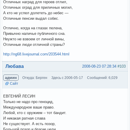
Отличных наград для героев отлил,
Отличных оград для приличных могил,
А кто не успел долететь до небес —
Отличные пенсии выдал собес.
Отлично, когда на глазах пелена,
Привычно наличье публичного сна.
Неужто не взвоем от личной вины,
Отличные люди отличной страны?
http://ng68.livejournal.com/203544.html
Вне форума
Любава
2008-08-23 07:28:34
#103
админ
Откуда: Берген
Здесь с 2006-05-17
Сообщений: 6,029
Сайт
ЕВГЕНИЙ ЛЕСИН
Только не надо про геноцид,
Международное ваше право.
Любой, кто с оружием – тот бандит.
И никакая ратная слава
Не существует. А есть позор,
Большой позор и благие цели.