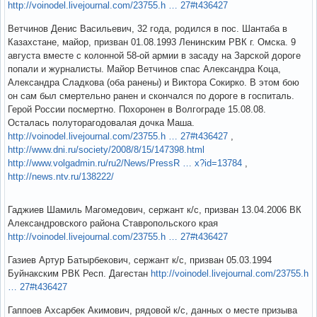
http://voinodel.livejournal.com/23755.h … 27#t436427
Ветчинов Денис Васильевич, 32 года, родился в пос. Шантаба в
Казахстане, майор, призван 01.08.1993 Ленинским РВК г. Омска. 9
августа вместе с колонной 58-ой армии в засаду на Зарской дороге
попали и журналисты. Майор Ветчинов спас Александра Коца,
Александра Сладкова (оба ранены) и Виктора Сокирко. В этом бою
он сам был смертельно ранен и скончался по дороге в госпиталь.
Герой России посмертно. Похоронен в Волгограде 15.08.08.
Осталась полуторагодовалая дочка Маша.
http://voinodel.livejournal.com/23755.h … 27#t436427
,
http://www.dni.ru/society/2008/8/15/147398.html
http://www.volgadmin.ru/ru2/News/PressR … x?id=13784
,
http://news.ntv.ru/138222/
Гаджиев Шамиль Магомедович, сержант к/с, призван 13.04.2006 ВК
Александровского района Ставропольского края
http://voinodel.livejournal.com/23755.h … 27#t436427
Газиев Артур Батырбекович, сержант к/с, призван 05.03.1994
Буйнакским РВК Респ. Дагестан
http://voinodel.livejournal.com/23755.h
… 27#t436427
Гаппоев Ахсарбек Акимович, рядовой к/с, данных о месте призыва