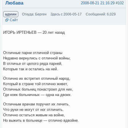
Вне форума
Любава
2008-08-21 21:16:29
#102
админ
Откуда: Берген
Здесь с 2006-05-17
Сообщений: 6,029
Сайт
ИГОРЬ ИРТЕНЬЕВ — 20 лет назад
Отличные парни отличной страны
Недавно вернулись с отличной войны,
В отличье от целого ряда парней,
Которые так и остались на ней.
Отлично их встретил отличный народ,
Который в стране той отлично живет,
Отличных больниц понастроил для них,
Где коек больничных — одна на двоих.
Отличным врачам поручил их лечить,
Что руки не могут от ног отличить.
Отлично остаться живым на войне,
Но выжить в больнице — отлично вдвойне.