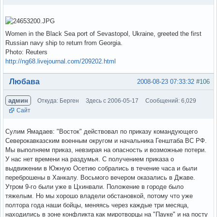
Women in the Black Sea port of Sevastopol, Ukraine, greeted the first
Russian navy ship to return from Georgia.
Photo: Reuters
http://ng68.livejournal.com/209202.html
Вне форума
Любава
2008-08-23 07:33:32
#106
админ
Откуда: Берген
Здесь с 2006-05-17
Сообщений: 6,029
Сайт
Сулим Ямадаев: "Восток" действовал по приказу командующего
Северокавказским военным округом и начальника Генштаба ВС РФ.
Мы выполняем приказ, невзирая на опасность и возможные потери.
У нас нет времени на раздумья. С получением приказа о
выдвижении в Южную Осетию собрались в течение часа и были
переброшены в Ханкалу. Восьмого вечером оказались в Джаве.
Утром 9-го были уже в Цхинвали. Положение в городе было
тяжелым. Но мы хорошо владели обстановкой, потому что уже
полтора года наши бойцы, меняясь через каждые три месяца,
находились в зоне конфликта как миротворцы на "Пауке" и на посту