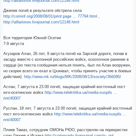
http://aillarionov.livejournal.com/12148.html
Джиоев погиб в результате обстрела села
http://cominf.org/2008/08/01/print:page … 77794.html
,
http://aillarionov.livejournal.com/12148.html
Вся территория Южной Осетии
7-9 августа
Агузаров Алан, 26 лет, 9 августа погиб на Зарской дороге, попав в
засаду вместе с колонной российских войск, осколочное ранение в
сердце (из текста сообщения нельзя понять, был ли Алан вооружен,
но скорее всего он ехал в Цхинвал, чтобы принять участие в боевых
действия)
http://www.mk.ru/blogs/MK/2008/08/13/society/366095/
Аслан, 7 августа в 23.00 погиб, защищая крайний восточный пост
юго-осетинских войск
http://www.telekritika.ua/media-suspils …
rint/40007
Руслан, 18 лет, 7 августа в 23.00 погиб, защищая крайний восточный
пост юго-осетинских войск
http://www.telekritika.ua/media-suspils …
rint/40007
Плиев Тамаз, сотрудник ОМОНа РЮО, расстрелян на перекрестке
улиц Героев и Исаака
http://community.livejournal.com/ru_pol …