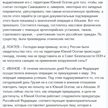
выдавливания его с территории Южной Осетии для того, чтобы, как
считал господин Саакашвили и, наверное, некоторые его западные
покровители, урегулировать тем самым югоосетинскую проблему, а
после этого перейти (и сегодня документальные подтверждения
этого были показаны) к аналогичной операции в Абхазии. Вот что
произошло. Состоялся геноцид, состоялось массовое физическое
уничтожение с помощью артиллерийских установок, танков,
стрелкового оружия, – уничтожение тысяч российских граждан. По
существу, были произведены этнические чистки.
Д. ЛОКТЕВ – Господин вице-премьер, если у России были
свидетельства того, что на территории Южной Осетии происходит
геноцид, почему она не представила их в Совет Безопасности ООН и
не получила санкцию на применение вооруженной силы?
С. ИВАНОВ – В течение нескольких дней Российская Федерация
осуществляла военную операцию по принуждению к миру. Эта
операция завершена успешно. Под этим подразумевается то, что на
сегодняшний день Грузия не в состоянии в военном отношении
повторить такую же попытку ни в Южной Осетии, ни в Абхазии. И
только сейчас после того, как операция прекращена, и цели ее
достигнуты, в Южной Осетии работают следователи прокуратуры
Российской Федерации, соответствующие правоохранительные
органы, которые составляют доказательную базу, которая в