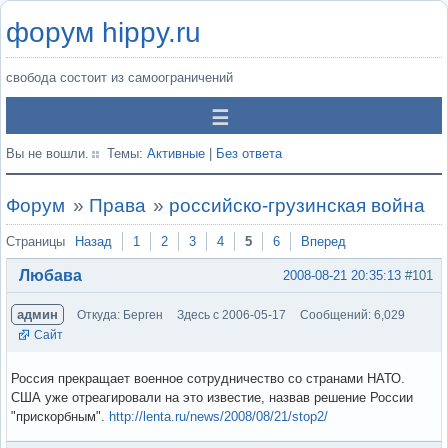
форум hippy.ru
свобода состоит из самоограничений
Вы не вошли.
Темы:
Активные
|
Без ответа
Форум
»
Права
»
российско-грузинская война
Страницы
Назад
1
2
3
4
5
6
Вперед
Любава
2008-08-21 20:35:13
#101
админ
Откуда: Берген
Здесь с 2006-05-17
Сообщений: 6,029
Сайт
Россия прекращает военное сотрудничество со странами НАТО.
США уже отреагировали на это известие, назвав решение России
"прискорбным".
http://lenta.ru/news/2008/08/21/stop2/