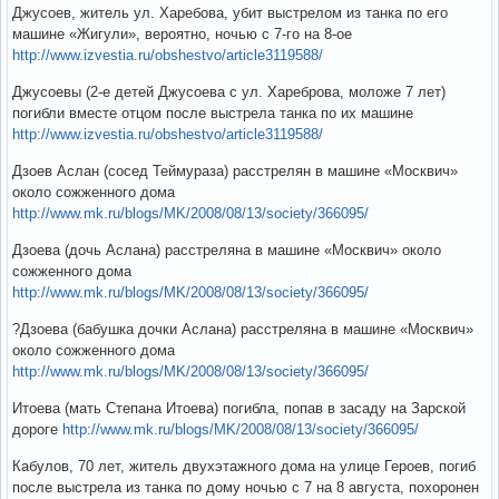
Джусоев, житель ул. Харебова, убит выстрелом из танка по его
машине «Жигули», вероятно, ночью с 7-го на 8-ое
http://www.izvestia.ru/obshestvo/article3119588/
Джусоевы (2-е детей Джусоева с ул. Хареброва, моложе 7 лет)
погибли вместе отцом после выстрела танка по их машине
http://www.izvestia.ru/obshestvo/article3119588/
Дзоев Аслан (сосед Теймураза) расстрелян в машине «Москвич»
около сожженного дома
http://www.mk.ru/blogs/MK/2008/08/13/society/366095/
Дзоева (дочь Аслана) расстреляна в машине «Москвич» около
сожженного дома
http://www.mk.ru/blogs/MK/2008/08/13/society/366095/
?Дзоева (бабушка дочки Аслана) расстреляна в машине «Москвич»
около сожженного дома
http://www.mk.ru/blogs/MK/2008/08/13/society/366095/
Итоева (мать Степана Итоева) погибла, попав в засаду на Зарской
дороге
http://www.mk.ru/blogs/MK/2008/08/13/society/366095/
Кабулов, 70 лет, житель двухэтажного дома на улице Героев, погиб
после выстрела из танка по дому ночью с 7 на 8 августа, похоронен