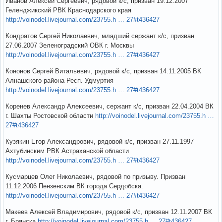
Иванов Алексей Сергеевич, рядовой к/с, призван 19.12.2007
Геленджикский РВК Краснодарского края
http://voinodel.livejournal.com/23755.h … 27#t436427
Кондратов Сергей Николаевич, младший сержант к/с, призван
27.06.2007 Зеленоградский ОВК г. Москвы
http://voinodel.livejournal.com/23755.h … 27#t436427
Кононов Сергей Витальевич, рядовой к/с, призван 14.11.2005 ВК
Алнашского района Респ. Удмуртия
http://voinodel.livejournal.com/23755.h … 27#t436427
Коренев Александр Алексеевич, сержант к/с, призван 22.04.2004 ВК
г. Шахты Ростовской области
http://voinodel.livejournal.com/23755.h …
27#t436427
Кузякин Егор Александрович, рядовой к/с, призван 27.11.1997
Ахтубинским РВК Астраханской области
http://voinodel.livejournal.com/23755.h … 27#t436427
Кусмарцев Олег Николаевич, рядовой по призыву. Призван
11.12.2006 Пензенским ВК города Сердобска.
http://voinodel.livejournal.com/23755.h … 27#t436427
Макеев Алексей Владимирович, рядовой к/с, призван 12.11.2007 ВК
г. Брянска
http://voinodel.livejournal.com/23755.h … 27#t436427