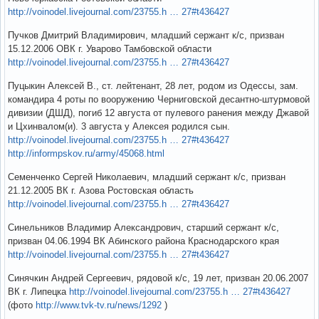
http://voinodel.livejournal.com/23755.h … 27#t436427
Пучков Дмитрий Владимирович, младший сержант к/с, призван
15.12.2006 ОВК г. Уварово Тамбовской области
http://voinodel.livejournal.com/23755.h … 27#t436427
Пуцыкин Алексей В., ст. лейтенант, 28 лет, родом из Одессы, зам.
командира 4 роты по вооружению Черниговской десантно-штурмовой
дивизии (ДШД), погиб 12 августа от пулевого ранения между Джавой
и Цхинвалом(и). 3 августа у Алексея родился сын.
http://voinodel.livejournal.com/23755.h … 27#t436427
http://informpskov.ru/army/45068.html
Семенченко Сергей Николаевич, младший сержант к/с, призван
21.12.2005 ВК г. Азова Ростовская область
http://voinodel.livejournal.com/23755.h … 27#t436427
Синельников Владимир Александрович, старший сержант к/с,
призван 04.06.1994 ВК Абинского района Краснодарского края
http://voinodel.livejournal.com/23755.h … 27#t436427
Синячкин Андрей Сергеевич, рядовой к/с, 19 лет, призван 20.06.2007
ВК г. Липецка
http://voinodel.livejournal.com/23755.h … 27#t436427
(фото
http://www.tvk-tv.ru/news/1292
)