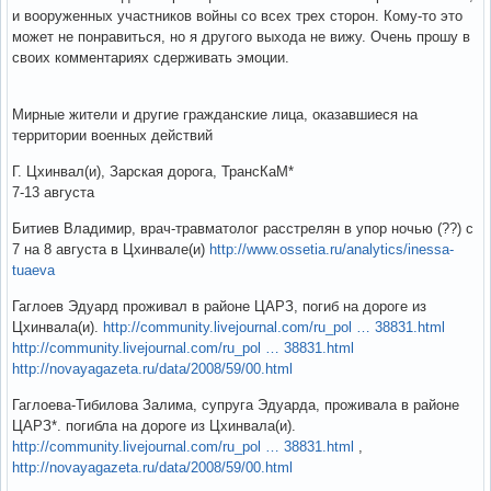
и вооруженных участников войны со всех трех сторон. Кому-то это
может не понравиться, но я другого выхода не вижу. Очень прошу в
своих комментариях сдерживать эмоции.
Мирные жители и другие гражданские лица, оказавшиеся на
территории военных действий
Г. Цхинвал(и), Зарская дорога, ТрансКаМ*
7-13 августа
Битиев Владимир, врач-травматолог расстрелян в упор ночью (??) с
7 на 8 августа в Цхинвале(и)
http://www.ossetia.ru/analytics/inessa-
tuaeva
Гаглоев Эдуард проживал в районе ЦАРЗ, погиб на дороге из
Цхинвала(и).
http://community.livejournal.com/ru_pol … 38831.html
http://community.livejournal.com/ru_pol … 38831.html
http://novayagazeta.ru/data/2008/59/00.html
Гаглоева-Тибилова Залима, супруга Эдуарда, проживала в районе
ЦАРЗ*. погибла на дороге из Цхинвала(и).
http://community.livejournal.com/ru_pol … 38831.html
,
http://novayagazeta.ru/data/2008/59/00.html