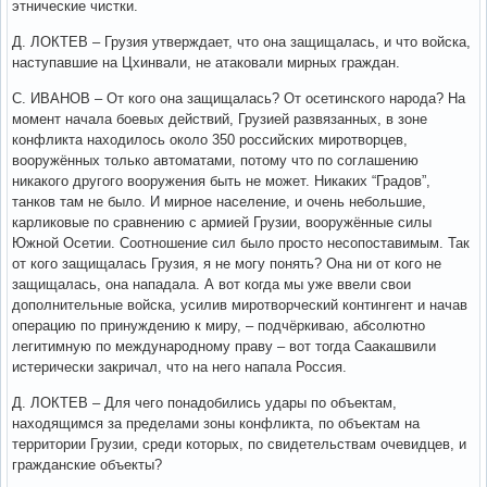
этнические чистки.
Д. ЛОКТЕВ – Грузия утверждает, что она защищалась, и что войска,
наступавшие на Цхинвали, не атаковали мирных граждан.
С. ИВАНОВ – От кого она защищалась? От осетинского народа? На
момент начала боевых действий, Грузией развязанных, в зоне
конфликта находилось около 350 российских миротворцев,
вооружённых только автоматами, потому что по соглашению
никакого другого вооружения быть не может. Никаких “Градов”,
танков там не было. И мирное население, и очень небольшие,
карликовые по сравнению с армией Грузии, вооружённые силы
Южной Осетии. Соотношение сил было просто несопоставимым. Так
от кого защищалась Грузия, я не могу понять? Она ни от кого не
защищалась, она нападала. А вот когда мы уже ввели свои
дополнительные войска, усилив миротворческий контингент и начав
операцию по принуждению к миру, – подчёркиваю, абсолютно
легитимную по международному праву – вот тогда Саакашвили
истерически закричал, что на него напала Россия.
Д. ЛОКТЕВ – Для чего понадобились удары по объектам,
находящимся за пределами зоны конфликта, по объектам на
территории Грузии, среди которых, по свидетельствам очевидцев, и
гражданские объекты?