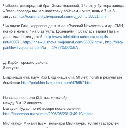
Чибиров, двоюродный брат Земы Бекоевой, 17 лет, у бункера завода
«Эмальпровод» вышел навстречу войскам – убит, ночь с 7 на 8
августа
http://community.livejournal.com/ru_pol … 38831.html
Чихладзе Гига, корреспондент ж-ла «Русский Newsweek» и др. СМИ,
погиб в ночь с 7 на 8 августа, Цхинвал(и). Осталась вдова Ната и
двое маленьких детей.
http://www.telekritika.ua/media-suspils …
rint/40007
,
http://inna-kulishova.livejournal.com/66309.html
,
http://oleg-
panfilov.livejournal.com/ta … 1%83%D0%BA
,
Д. Карби Горского района
8 августа
Бидзинашвили, (муж Изо Бидзинашвили, 50 лет) погиб в результате
бомбежки
http://potekhin.livejournal.com/475957.html
.
Неназванное село (3,8 тыс жителей)
между 8 и 12 авшуста
Батаури Нудар, погиб вскоре после ранения
http://inopressa.ru/nytimes/2008/08/20/13:49:19/ethnic
Милитаури Михаил (муж Гюльнары Милитаури, 70 лет) застрелен