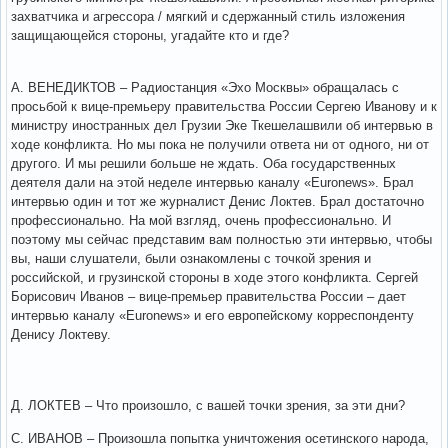
захватчика и агрессора / мягкий и сдержанный стиль изложения
защищающейся стороны, угадайте кто и где?
А. ВЕНЕДИКТОВ – Радиостанция «Эхо Москвы» обращалась с
просьбой к вице-премьеру правительства России Сергею Иванову и к
министру иностранных дел Грузии Эке Ткешелашвили об интервью в
ходе конфликта. Но мы пока не получили ответа ни от одного, ни от
другого. И мы решили больше не ждать. Оба государственных
деятеля дали на этой неделе интервью каналу «Euronews». Брал
интервью один и тот же журналист Денис Локтев. Брал достаточно
профессионально. На мой взгляд, очень профессионально. И
поэтому мы сейчас представим вам полностью эти интервью, чтобы
вы, наши слушатели, были ознакомлены с точкой зрения и
российской, и грузинской стороны в ходе этого конфликта. Сергей
Борисович Иванов – вице-премьер правительства России – дает
интервью каналу «Euronews» и его европейскому корреспонденту
Денису Локтеву.
Д. ЛОКТЕВ – Что произошло, с вашей точки зрения, за эти дни?
С. ИВАНОВ – Произошла попытка уничтожения осетинского народа,