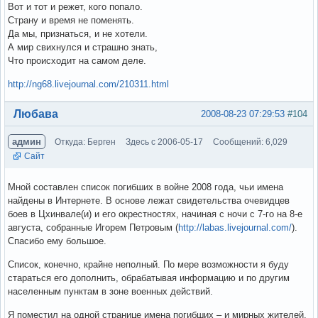
Вот и тот и режет, кого попало.
Страну и время не поменять.
Да мы, признаться, и не хотели.
А мир свихнулся и страшно знать,
Что происходит на самом деле.
http://ng68.livejournal.com/210311.html
Вне форума
Любава
2008-08-23 07:29:53
#104
админ
Откуда: Берген
Здесь с 2006-05-17
Сообщений: 6,029
Сайт
Мной составлен список погибших в войне 2008 года, чьи имена
найдены в Интернете. В основе лежат свидетельства очевидцев
боев в Цхинвале(и) и его окрестностях, начиная с ночи с 7-го на 8-е
августа, собранные Игорем Петровым (
http://labas.livejournal.com/
).
Спасибо ему большое.
Список, конечно, крайне неполный. По мере возможности я буду
стараться его дополнить, обрабатывая информацию и по другим
населенным пунктам в зоне военных действий.
Я поместил на одной странице имена погибших – и мирных жителей,