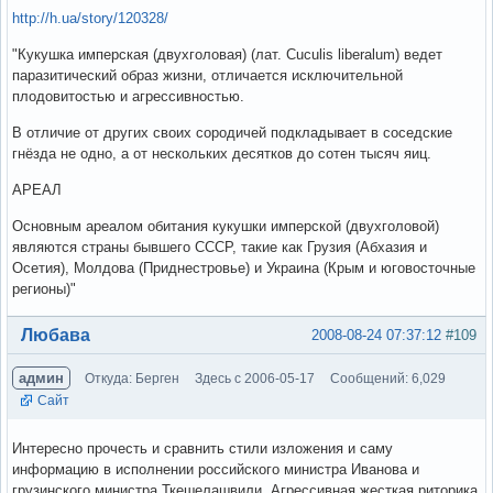
http://h.ua/story/120328/
"Кукушка имперская (двухголовая) (лат. Cuculis liberalum) ведет
паразитический образ жизни, отличается исключительной
плодовитостью и агрессивностью.
В отличие от других своих сородичей подкладывает в соседские
гнёзда не одно, а от нескольких десятков до сотен тысяч яиц.
АРЕАЛ
Основным ареалом обитания кукушки имперской (двухголовой)
являются страны бывшего СССР, такие как Грузия (Абхазия и
Осетия), Молдова (Приднестровье) и Украина (Крым и юговосточные
регионы)"
Вне форума
Любава
2008-08-24 07:37:12
#109
админ
Откуда: Берген
Здесь с 2006-05-17
Сообщений: 6,029
Сайт
Интересно прочесть и сравнить стили изложения и саму
информацию в исполнении российского министра Иванова и
грузинского министра Ткешелашвили. Агрессивная жесткая риторика