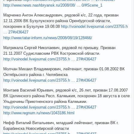
http://www.news.nashbryansk.ru/2008/08/ … 0/#Scene_1
Марченко Антон Александрович, рядовой к/с, 22 года, призван
12.11.2006 ВК Бузулукского района Оренбургской области,
похоронен в Бузулуке 19.08.08
http://voinodel.livejournal.com/23755.h
… 27#t436427
http://www.tatar-inform.ru/news/2008/08/19/128466/
Матрикала Сергей Николаевич, рядовой по призыву. Призван
21.11.2007 Судиславским РВК Костромской области.
http://voinodel.livejournal.com/23755.h … 27#t436427
Молчан Михаил Владимирович, лейтенант, призван 01.08.2002 ВК
Октябрьского района г. Челябинска
http://voinodel.livejournal.com/23755.h … 27#t436427
Монтаев Василий Юрьевич, рядовой к/с, 26 лет, призван 17.08.2007
ВК Целинского района Респ. Калмыкия, похоронен 18 августа в селе
Ульдючины Приютненского района Калмыкии.
http://voinodel.livejournal.com/23755.h … 27#t436427
http://www.regnum.ru/news/1043186.html
Нефф Виталий Витальевич, младший лейтенант, призван ВК г.
Барабинска Новосибирской области