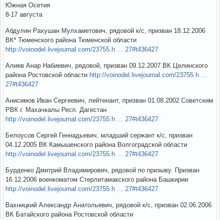
Южная Осетия
8-17 августа
Абдулин Рахушан Мулхаметович, рядовой к/с, призван 18.12.2006
ВК* Тюменского района Тюменской области
http://voinodel.livejournal.com/23755.h … 27#t436427
Алиев Анар Набиевич, рядовой, призван 09.12.2007 ВК Целинского
района Ростовской области
http://voinodel.livejournal.com/23755.h …
27#t436427
Анисимов Иван Сергеевич, лейтенант, призван 01.08.2002 Советским
РВК г. Махачкалы Респ. Дагестан
http://voinodel.livejournal.com/23755.h … 27#t436427
Белоусов Сергей Геннадьевич, младший сержант к/с, призван
04.12.2005 ВК Камышенского района Волгоградской области
http://voinodel.livejournal.com/23755.h … 27#t436427
Бурденко Дмитрий Владимирович, рядовой по призыву. Призван
16.12.2006 военкоматом Стерлитамакского района Башкирии
http://voinodel.livejournal.com/23755.h … 27#t436427
Вахницкий Александр Анатольевич, рядовой к/с, призван 02.06.2006
ВК Батайского района Ростовской области