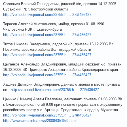
Соловьев Василий Геннадьевич, рядовой к/с, призван 14.12.2005
Сусанский РВК Костромской области
http://voinodel.livejournal.com/23755.h … 27#t436427
Тарасов Алексей Анатольевич, майор, призван 01.08.1996
Чкаловским РВК г. Екатеринбурга
http://voinodel.livejournal.com/23755.h … 27#t436427
Титов Николай Валерьевич, рядовой к/с, призван 15.12.2006 ВК
Новониколаевского района Волгоградской области
http://voinodel.livejournal.com/23755.h … 27#t436427
Цыганков Александр Владимирович, младший сержант к/с, призван
16.12.2006 ВК Приморско-Ахтарского района Краснодарского края
http://voinodel.livejournal.com/23755.h … 27#t436427
Хашиев Дмитрий Владимирович, данных о звании и месте призыва
нет.
http://voinodel.livejournal.com/23755.h … 27#t436427
Цынько (Цинько) Артем Павлович, лейтенант, призван 01.08.2003 ВК
г. Благовещенска, погиб 9.08 при попытке прорваться к окруженному
российскому посту у с. Аргвици. Представлен к ордену Мужества
http://voinodel.livejournal.com/23755.h … 27#t436427
http://www.amur.info/news/2008/08/18/9.html