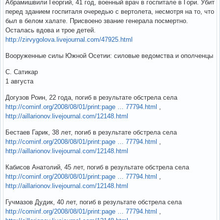
Абрамишвили Георгий, 41 год, военный врач в госпитале в Гори. Убит
перед зданием госпиталя очередью с вертолета, несмотря на то, что
был в белом халате. Присвоено звание генерала посмертно.
Осталась вдова и трое детей.
http://zirvygolova.livejournal.com/47925.html
Вооруженные силы Южной Осетии: силовые ведомства и ополченцы
С. Сатикар
1 августа
Догузов Роин, 22 года, погиб в результате обстрела села
http://cominf.org/2008/08/01/print:page … 77794.html
,
http://aillarionov.livejournal.com/12148.html
Бестаев Гарик, 38 лет, погиб в результате обстрела села
http://cominf.org/2008/08/01/print:page … 77794.html
,
http://aillarionov.livejournal.com/12148.html
Кабисов Анатолий, 45 лет, погиб в результате обстрела села
http://cominf.org/2008/08/01/print:page … 77794.html
,
http://aillarionov.livejournal.com/12148.html
Гучмазов Дудик, 40 лет, погиб в результате обстрела села
http://cominf.org/2008/08/01/print:page … 77794.html
,