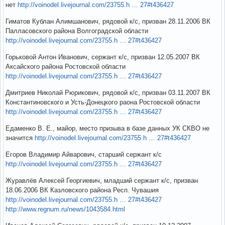
нет
http://voinodel.livejournal.com/23755.h … 27#t436427
Гиматов Кублан Алимшанович, рядовой к/с, призван 28.11.2006 ВК
Палласовского района Волгоградской области
http://voinodel.livejournal.com/23755.h … 27#t436427
Горьковой Антон Иванович, сержант к/с, призван 12.05.2007 ВК
Аксайского района Ростовской области
http://voinodel.livejournal.com/23755.h … 27#t436427
Дмитриев Николай Рюрикович, рядовой к/с, призван 03.11.2007 ВК
Константиновского и Усть-Донецкого раона Ростовской области
http://voinodel.livejournal.com/23755.h … 27#t436427
Едаменко В. Е., майор, место призыва в базе данных УК СКВО не
значится
http://voinodel.livejournal.com/23755.h … 27#t436427
Егоров Владимир Айварович, старший сержант к/с
http://voinodel.livejournal.com/23755.h … 27#t436427
Журавлёв Алексей Георгиевич, младший сержант к/с, призван
18.06.2006 ВК Казловского района Респ. Чувашия
http://voinodel.livejournal.com/23755.h … 27#t436427
http://www.regnum.ru/news/1043584.html