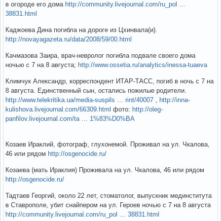
в огороде его дома
http://community.livejournal.com/ru_pol …
38831.html
Каджоева Дина погибла на дороге из Цхинвала(и).
http://novayagazeta.ru/data/2008/59/00.html
Качмазова Заира, врач-невролог погибла подвале своего дома
ночью с 7 на 8 августа;
http://www.ossetia.ru/analytics/inessa-tuaeva
Климчук Александр, корреспондент ИТАР-ТАСС, погиб в ночь с 7 на
8 августа. Единственный сын, остались пожилые родители.
http://www.telekritika.ua/media-suspils … rint/40007
,
http://inna-
kulishova.livejournal.com/66309.html
фото:
http://oleg-
panfilov.livejournal.com/ta … 1%83%D0%BA
Козаев Ираклий, фотограф, глухонемой. Проживал на ул. Чкалова,
46 или рядом
http://osgenocide.ru/
Козаева (мать Ираклия) Проживала на ул. Чкалова, 46 или рядом
http://osgenocide.ru/
Тадтаев Георгий, около 22 лет, стоматолог, выпускник мединститута
в Ставрополе, убит снайпером на ул. Героев ночью с 7 на 8 августа
http://community.livejournal.com/ru_pol … 38831.html