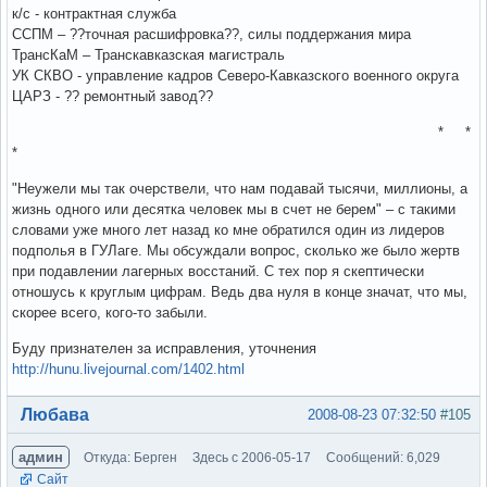
к/с - контрактная служба
ССПМ – ??точная расшифровка??, силы поддержания мира
ТрансКаМ – Транскавказская магистраль
УК СКВО - управление кадров Северо-Кавказского военного округа
ЦАРЗ - ?? ремонтный завод??
* *
*
"Неужели мы так очерствели, что нам подавай тысячи, миллионы, а
жизнь одного или десятка человек мы в счет не берем" – с такими
словами уже много лет назад ко мне обратился один из лидеров
подполья в ГУЛаге. Мы обсуждали вопрос, сколько же было жертв
при подавлении лагерных восстаний. С тех пор я скептически
отношусь к круглым цифрам. Ведь два нуля в конце значат, что мы,
скорее всего, кого-то забыли.
Буду признателен за исправления, уточнения
http://hunu.livejournal.com/1402.html
Вне форума
Любава
2008-08-23 07:32:50
#105
админ
Откуда: Берген
Здесь с 2006-05-17
Сообщений: 6,029
Сайт