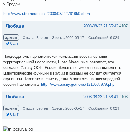
у Эредви.
http://www.utro.ru/articles/2008/08/22/761650.shtm
Вне форума
Любава
2008-08-23 21:55:42
#107
админ
Откуда: Берген
Здесь с 2006-05-17
Сообщений: 6,029
Сайт
Председатель парламентской коммиссии восстановления
территориальной целосности, Шота Малашхия, заявляет, что
согласно Уставу ООН, Россия больше не имеет права выполнять
миротворческие функции в Грузии и каждый ее солдат считается
окупантом. Такое заявление сделал Малашхия на внеочередной
сессии Парламента.
http://www.apsny.ge/news/1219537979.php
Вне форума
Любава
2008-08-23 21:58:41
#108
админ
Откуда: Берген
Здесь с 2006-05-17
Сообщений: 6,029
Сайт