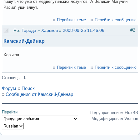
пишут, что уже от медвепутинских лозунгов "А Великай Магучяй
Расии" уши вянут.
Перейти к теме
Перейти к сообщению
#2
Re:
Города
»
Харьков
»
2008-09-25 11:46:06
Камский-Дейнар
Харьков
Перейти к теме
Перейти к сообщению
Страницы
1
Форум
»
Поиск
»
Сообщения от Камский-Дейнар
Перейти
Под управлением FluxBB
Модифицировал Visman