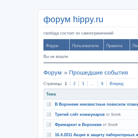
форум hippy.ru
свобода состоит из самоограничений
Форум
Пользователи
Правила
По
Вы не вошли.
Форум
»
Прошедшие события
Страницы
1
2
3
…
9
Вперед
Тема
В Воронеже неизвестные повесили плакат
Третий слёт коммунаров
от Snork
Фримаркет в Воронеже
от Snork
16.4.2011 Акция в защиту лабораторных