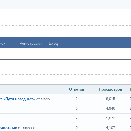
иск
Регистрация
Вход
Ответов
Просмотров
 «Пути назад нет»
2
8,015
от Snork
0
4,946
2
5,873
 животных
0
4,107
от Любава