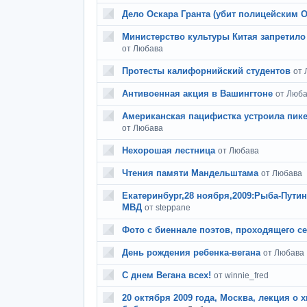
Дело Оскара Гранта (убит полицейским 
Министерство культуры Китая запретило
от Любава
Протесты калифорнийский студентов
от 
Антивоенная акция в Вашингтоне
от Люб
Американская пацифистка устроила пике
от Любава
Нехорошая лестница
от Любава
Чтения памяти Мандельштама
от Любава
Екатеринбург,28 ноября,2009:Рыба-Путин
МВД
от steppane
Фото с биеннале поэтов, проходящего с
День рождения ребенка-вегана
от Любава
С днем Вегана всех!
от winnie_fred
20 октября 2009 года, Москва, лекция о