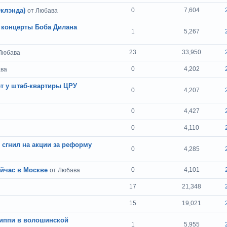
Оклэнда)
0
7,604
от Любава
 концерты Боба Дилана
1
5,267
23
33,950
Любава
0
4,202
ава
т у штаб-квартиры ЦРУ
0
4,207
0
4,427
0
4,110
 сгнил на акции за реформу
0
4,285
ейчас в Москве
0
4,101
от Любава
17
21,348
15
19,021
 хиппи в волошинской
1
5,955