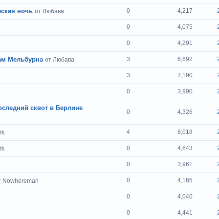
еская ночь
0
4,217
от Любава
0
4,075
0
4,291
ам Мельбурна
3
6,692
от Любава
3
7,190
0
3,990
оследний сквот в Берлине
0
4,326
4
8,018
rk
0
4,643
rk
0
3,961
0
4,185
т Nowhereman
0
4,040
0
4,441