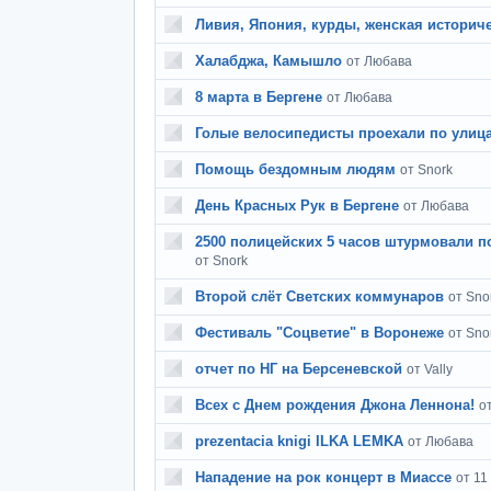
Ливия, Япония, курды, женская историч
Халабджа, Камышло
от Любава
8 марта в Бергене
от Любава
Голые велосипедисты проехали по улиц
Помощь бездомным людям
от Snork
День Красных Рук в Бергене
от Любава
2500 полицейских 5 часов штурмовали п
от Snork
Второй слёт Светских коммунаров
от Sno
Фестиваль "Соцветие" в Воронеже
от Sno
отчет по НГ на Берсеневской
от Vally
Всех с Днем рождения Джона Леннона!
о
prezentacia knigi ILKA LEMKA
от Любава
Нападение на рок концерт в Миассе
от 11