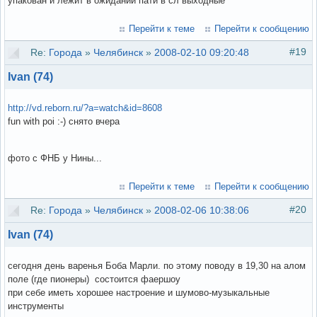
упакован и лежит в ожидании пати в сл выходные
Перейти к теме
Перейти к сообщению
#19
Re:
Города
»
Челябинск
»
2008-02-10 09:20:48
Ivan (74)
http://vd.reborn.ru/?a=watch&id=8608
fun with poi :-) снято вчера
фото с ФНБ у Нины...
Перейти к теме
Перейти к сообщению
#20
Re:
Города
»
Челябинск
»
2008-02-06 10:38:06
Ivan (74)
сегодня день варенья Боба Марли. по этому поводу в 19,30 на алом
поле (где пионеры) состоится фаершоу
при себе иметь хорошее настроение и шумово-музыкальные
инструменты