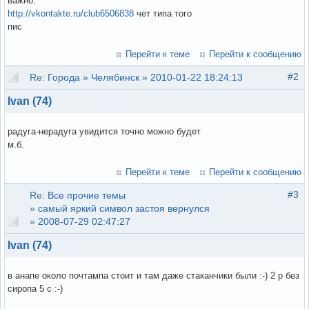
важно.
http://vkontakte.ru/club6506838
чет типа того
пис
Перейти к теме
Перейти к сообщению
#2
Re:
Города
»
Челябинск
»
2010-01-22 18:24:13
Ivan (74)
радуга-нерадуга увидится точно можно будет
м.б.
Перейти к теме
Перейти к сообщению
#3
Re:
Все прочие темы
»
самый яркий символ застоя вернулся
»
2008-07-29 02:47:27
Ivan (74)
в анапе около почтампа стоит и там даже стаканчики были :-) 2 р без
сиропа 5 с :-)