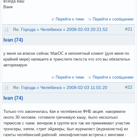
всегда ваш
Ваня
Перейти к теме
Перейти к сообщению
#21
Re:
Города
»
Челябинск
»
2008-02-03 20:21:52
Ivan (74)
у меня на вписке сейчас МакОС и непонятный клиент (для меня по
крайней мере) напишите в транслите пжлста что это вы обязательн
авторизирую
Перейти к теме
Перейти к сообщению
#22
Re:
Города
»
Челябинск
»
2008-02-03 11:01:20
Ivan (74)
Только что закончилась 4ая в челябинске ФНБ акция. накормили
около 30 человек. готовили гречневую кашу, было несколько
термосов с чаем. вечером в группе все так же приинимают участие
трэнсеры, хиппи, стрит эйджеры, был журналист (журналистка) из
газеты челябинский рабочий. неконфликтная встреча с ментами -