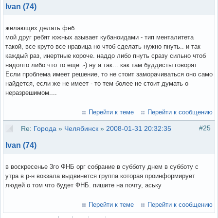
Ivan (74)
желающих делать фнб
мой друг ребят южных азывает кубаноидами - тип менталитета
такой, все круто все нравица но чтоб сделать нужно пнуть.. и так
каждый раз, инертные короче. наддо либо пнуть сразу сильно чтоб
надолго либо что то еще :-) ну а так... как там буддисты говорят
Если проблема имеет решение, то не стоит заморачиваться оно само
найдется, если же не имеет - то тем более не стоит думать о
неразрешимом....
Перейти к теме
Перейти к сообщению
#25
Re:
Города
»
Челябинск
»
2008-01-31 20:32:35
Ivan (74)
в воскресенье 3го ФНБ орг собрание в субботу днем в субботу с
утра в р-н вокзала выдвинется группа которая проинформирует
людей о том что будет ФНБ. пишите на почту, аську
Перейти к теме
Перейти к сообщению