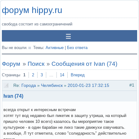
форум hippy.ru
свобода состоит из самоограничений
Вы не вошли.
Темы:
Активные
|
Без ответа
Форум
»
Поиск
»
Сообщения от Ivan (74)
Страницы
1
2
3
…
14
Вперед
#1
Re:
Города
»
Челябинск
»
2010-01-23 17:32:15
Ivan (74)
всегда открыт к интересным встречам
хотят тут вод недавно был пикетик в защиту утриша, на который
пришло человек 10 всего) казалось бы мероприятие такое
культурное - в один барабан не лихо такие движухи озвучивать.
а вообще, Л тут отметила, слово "солидарность" действительно