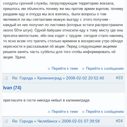
солдаты срочной службы, патрулирующие территорию вокзала,
пришлось им объянсять почему же мы против армии вцелом, почему
раздаем еду и откуда мы все взялись, были вопросы о том
являемся ли мы сектантами икакую выгоду с этого получим -
каждый из них получил по листовке (которых кстати распространили
около 50ти штук). Одной бабушке относили еду к тому месту где она
просила милостыню, ибо она ходит с трудом. сегодня стало наконец
то ясно всем что тратить столько времени в воскресное утро обходя
окресности и рассказывая об акции. Перед следующими акциями
решили занять часть субботы для того чтобы информировать об
акции. Удачи.
Перейти к теме
Перейти к сообщению
#23
Re:
Города
»
Калининград
»
2008-02-02 20:52:40
Ivan (74)
пригласите в гости никогда небыл в калининграде
Перейти к теме
Перейти к сообщению
#24
Re:
Города
»
Челябинск
»
2008-02-01 07:39:58