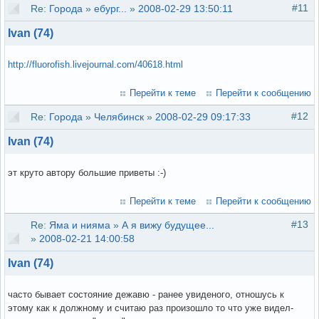
#11
Re:
Города
»
ебург...
»
2008-02-29 13:50:11
Ivan (74)
http://fluorofish.livejournal.com/40618.html
Перейти к теме
Перейти к сообщению
#12
Re:
Города
»
Челябинск
»
2008-02-29 09:17:33
Ivan (74)
эт круто автору большие приветы :-)
Перейти к теме
Перейти к сообщению
#13
Re:
Яма и нияма
»
А я вижу будущее...
»
2008-02-21 14:00:58
Ivan (74)
часто бывает состояние дежавю - ранее увиденого, отношусь к
этому как к должному и считаю раз произошло то что уже видел-