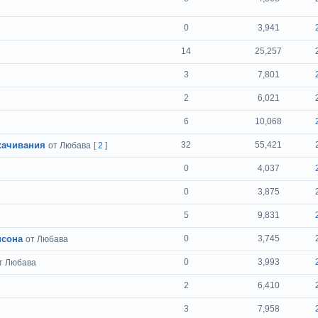
0
3,941
14
25,257
3
7,801
2
6,021
6
10,068
качивания
32
55,421
от Любава
[
2
]
0
4,037
0
3,875
5
9,831
псона
0
3,745
от Любава
0
3,993
т Любава
2
6,410
3
7,958