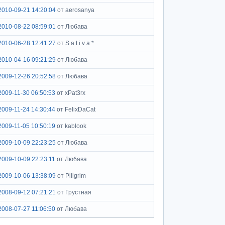
2010-09-21 14:20:04
от aerosanya
2010-08-22 08:59:01
от Любава
2010-06-28 12:41:27
от S a t i v a *
2010-04-16 09:21:29
от Любава
2009-12-26 20:52:58
от Любава
2009-11-30 06:50:53
от xPat3rx
2009-11-24 14:30:44
от FelixDaCat
2009-11-05 10:50:19
от kablook
2009-10-09 22:23:25
от Любава
2009-10-09 22:23:11
от Любава
2009-10-06 13:38:09
от Piligrim
2008-09-12 07:21:21
от Грустная
2008-07-27 11:06:50
от Любава