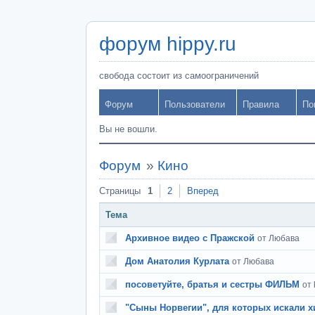
форум hippy.ru
свобода состоит из самоограничений
Форум
Пользователи
Правила
По
Вы не вошли.
Форум
»
Кино
Страницы
1
2
Вперед
Тема
Архивное видео с Пражской
от Любава
Дом Анатолия Курлата
от Любава
посоветуйте, братья и сестры ФИЛЬМ
от
"Сыны Норвегии", для которых искали х