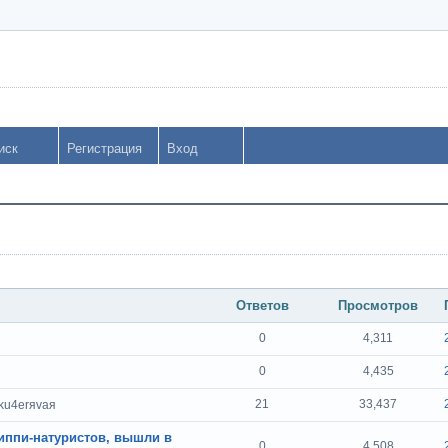
иск
Регистрация
Вход
Ответов
Просмотров
0
4,311
0
4,435
21
33,437
 ku4erяvaя
иппи-натуристов, вышли в
0
4,508