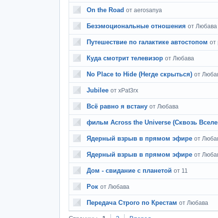
On the Road
от aerosanya
Безэмоциональные отношения
от Любава
Путешествие по галактике автостопом
от 
Куда смотрит телевизор
от Любава
No Place to Hide (Негде скрыться)
от Люба
Jubilee
от xPat3rx
Всё равно я встану
от Любава
фильм Across the Universe (Сквозь Всел
Ядерный взрыв в прямом эфире
от Люба
Ядерный взрыв в прямом эфире
от Люба
Дом - свидание с планетой
от 11
Рок
от Любава
Передача Строго по Крестам
от Любава