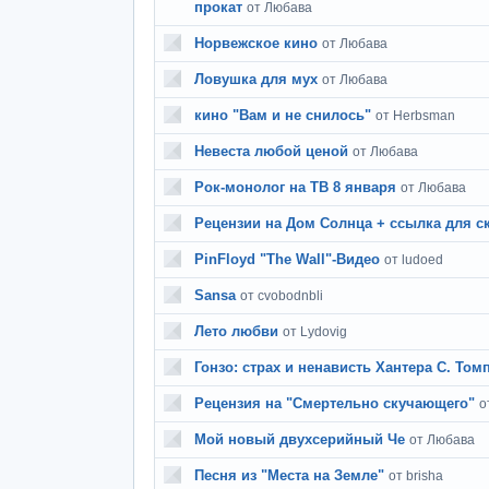
прокат
от Любава
Норвежское кино
от Любава
Ловушка для мух
от Любава
кино "Вам и не снилось"
от Herbsman
Невеста любой ценой
от Любава
Рок-монолог на ТВ 8 января
от Любава
Рецензии на Дом Солнца + ссылка для с
PinFloyd "The Wall"-Видео
от ludoed
Sansa
от cvobodnbli
Лето любви
от Lydovig
Гонзо: страх и ненависть Хантера С. Том
Рецензия на "Смертельно скучающего"
о
Мой новый двухсерийный Че
от Любава
Песня из "Места на Земле"
от brisha