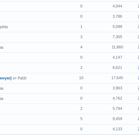
0
4,044
0
3,786
1
5,099
pihto
3
7,305
4
11,860
ва
0
4,147
2
6,621
енную)
10
17,645
от Pat3r
0
3,963
ва
0
4,762
ва
2
5,794
5
9,459
0
4,133