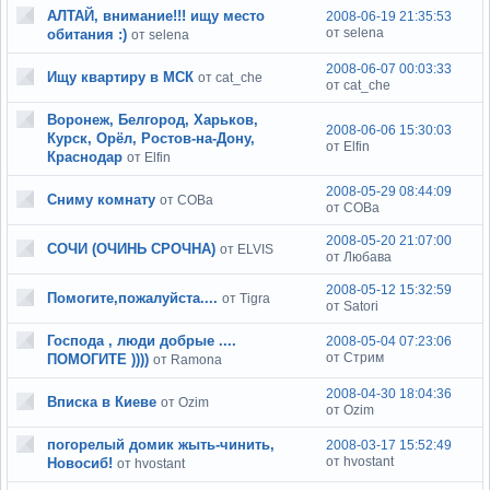
АЛТАЙ, внимание!!! ищу место
2008-06-19 21:35:53
от selena
обитания :)
от selena
2008-06-07 00:03:33
Ищу квартиру в МСК
от cat_che
от cat_che
Воронеж, Белгород, Харьков,
2008-06-06 15:30:03
Курск, Орёл, Ростов-на-Дону,
от Elfin
Краснодар
от Elfin
2008-05-29 08:44:09
Сниму комнату
от COBa
от COBa
2008-05-20 21:07:00
СОЧИ (ОЧИНЬ СРОЧНА)
от ELVIS
от Любава
2008-05-12 15:32:59
Помогите,пожалуйста....
от Tigra
от Satori
Господа , люди добрые ....
2008-05-04 07:23:06
от Стрим
ПОМОГИТЕ ))))
от Ramona
2008-04-30 18:04:36
Вписка в Киеве
от Ozim
от Ozim
погорелый домик жыть-чинить,
2008-03-17 15:52:49
от hvostant
Новосиб!
от hvostant