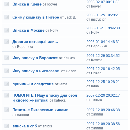
2008-02-07 00:11:33
Вписка в Киеве
от loover
от loover
2008-01-25 10:29:21
Сниму комнату в Питере
от Jack B.
от instructor
2008-01-21 19:46:30
Вписка в Москве
от Polly
от Polly
Дорогие питерцы! или...
2008-01-04 14:48:31
от Вероника
от Вероника
2007-12-29 03:34:52
Ищу вписку в Воронеже
от Клякса
от Клякса
2007-12-28 16:42:05
Ищу вписку в николаеве.
от Udzen
от Udzen
2007-12-25 10:28:21
причины и следствия
от lama
от lama
ПОМОГИТЕ ! Ищу вписку для себя
2007-12-20 20:02:17
от тенька
и своего животика!
от katejka
Пожить с Питерскими хипами.
2007-12-09 20:46:38
от хипппи
от хипппи
2007-12-09 20:38:56
вписка в спб
от shibis
от хипппи