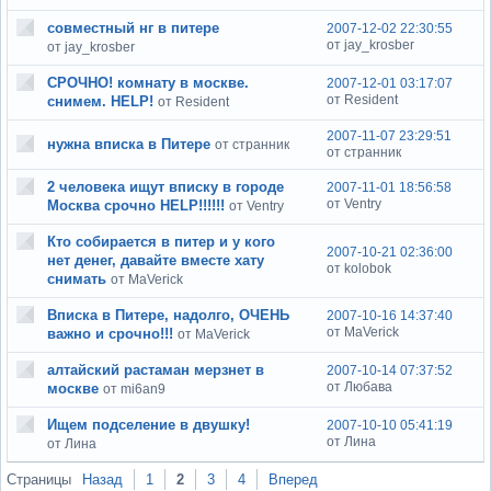
совместный нг в питере
2007-12-02 22:30:55
от jay_krosber
от jay_krosber
СРОЧНО! комнату в москве.
2007-12-01 03:17:07
от Resident
снимем. HELP!
от Resident
2007-11-07 23:29:51
нужна вписка в Питере
от странник
от странник
2 человека ищут вписку в городе
2007-11-01 18:56:58
от Ventry
Москва срочно HELP!!!!!!
от Ventry
Кто собирается в питер и у кого
2007-10-21 02:36:00
нет денег, давайте вместе хату
от kolobok
снимать
от MaVerick
Вписка в Питере, надолго, ОЧЕНЬ
2007-10-16 14:37:40
от MaVerick
важно и срочно!!!
от MaVerick
алтайский растаман мерзнет в
2007-10-14 07:37:52
от Любава
москве
от mi6an9
Ищем подселение в двушку!
2007-10-10 05:41:19
от Лина
от Лина
Страницы
Назад
1
2
3
4
Вперед