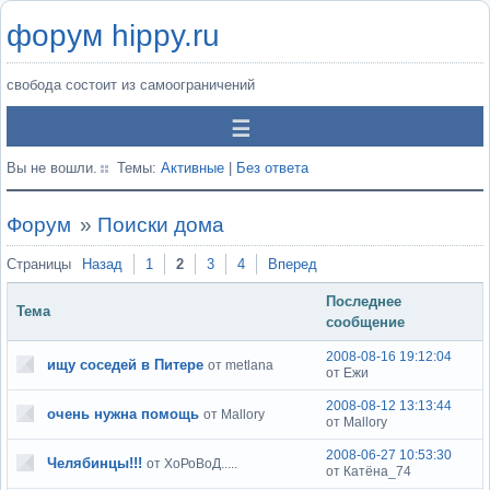
форум hippy.ru
свобода состоит из самоограничений
Вы не вошли.
Темы:
Активные
|
Без ответа
Форум
»
Поиски дома
Страницы
Назад
1
2
3
4
Вперед
Последнее
Тема
сообщение
2008-08-16 19:12:04
ищу соседей в Питере
от metlana
от Ежи
2008-08-12 13:13:44
очень нужна помощь
от Mallory
от Mallory
2008-06-27 10:53:30
Челябинцы!!!
от ХоРоВоД.....
от Катёна_74