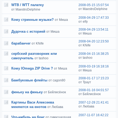
WTB / WTT палатку
2008-05-15 15:07:54
от MaestroDelphine
от MaestroDelphine
2008-04-29 17:47:33
Кому стринные музыки?
от Миша
от elfy
2008-04-29 13:54:11
Дудочка с историей
от Миша
от Миша
2008-04-20 12:23:50
барабанчег
от KNife
от KNife
сербский разговорник или
2008-04-15 16:38:25
от tashoo
самоучитель
от tashoo
2008-03-19 16:18:16
Кому IOmega ZIP Drive ?
от Миша
от Миша
2008-01-17 17:15:23
Бамбуковые флейты
от cagon80
от Траут
2008-01-16 04:01:57
феньку на феньку
от Бейлисёнок
от Бейлисёнок
Картины Васи Алексеева
2007-12-28 21:41:41
от Любава
меняются на енотов
от Любава
2007-11-07 16:42:22
Что-нибудь на бонг
от сумасшедшая