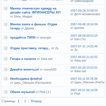
от сумасшедшая
Меняю этническую одежду на
2007-09-28 23:58:54
дизайн сайта. ФРИЛАНСЕРЫ АУ!
от Дитя человеческое
от Dima_Maggot
Меняю книги и феньки. Отдам
2007-09-08 19:24:59
от igorella
гитару
от Дарика
2007-08-09 00:53:25
продаётся ТИПИ
от seryogin
от Ivan (74)
2007-07-31 14:02:49
Отдам приставку, гитару...
от Zu
от Zu
2007-06-02 21:42:52
Гитара и палатка
от Aska-san
от Aska-san
2007-05-28 15:02:01
Давайте меняться!
от crazyASD
от Aska-san
Необходима флейта!
2007-05-11 05:29:38
от Царь_Обезьян (PanSan
от Царь_Обезьян (PanSandro)
2007-05-01 00:14:59
Обмен музыкой
от Pilat
[
2
]
от Pilat
Страницы
1
2
Вперед