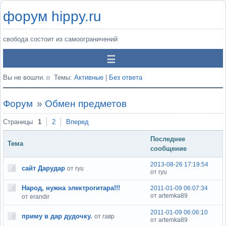
форум hippy.ru
свобода состоит из самоограничений
Вы не вошли.
Темы:
Активные
|
Без ответа
Форум
»
Обмен предметов
Страницы
1
2
Вперед
Последнее
Тема
сообщение
2013-08-26 17:19:54
сайт Дарудар
от ryu
от ryu
Народ, нужна электрогитара!!!
2011-01-09 06:07:34
от artemka89
от erandir
2011-01-09 06:06:10
приму в дар дудочку.
от гавр
от artemka89