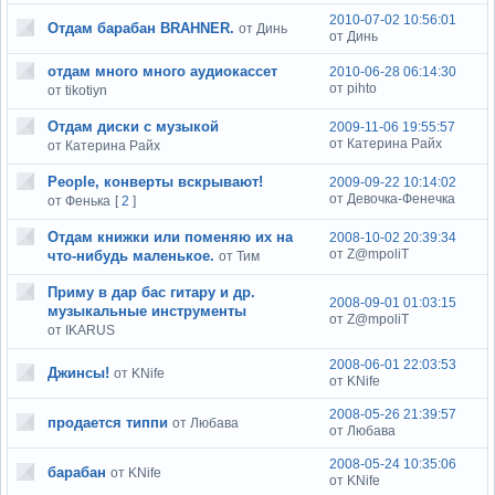
2010-07-02 10:56:01
Отдам барабан BRAHNER.
от Динь
от Динь
отдам много много аудиокассет
2010-06-28 06:14:30
от pihto
от tikotiyn
Отдам диски с музыкой
2009-11-06 19:55:57
от Катерина Райх
от Катерина Райх
People, конверты вскрывают!
2009-09-22 10:14:02
от Девочка-Фенечка
от Фенька
[
2
]
Отдам книжки или поменяю их на
2008-10-02 20:39:34
от Z@mpoliT
что-нибудь маленькое.
от Тим
Приму в дар бас гитару и др.
2008-09-01 01:03:15
музыкальные инструменты
от Z@mpoliT
от IKARUS
2008-06-01 22:03:53
Джинсы!
от KNife
от KNife
2008-05-26 21:39:57
продается типпи
от Любава
от Любава
2008-05-24 10:35:06
барабан
от KNife
от KNife