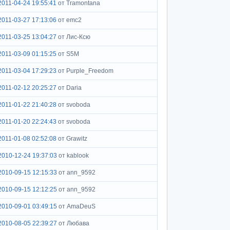
2011-04-24 19:55:41
от Tramontana
2011-03-27 17:13:06
от emc2
2011-03-25 13:04:27
от Лис-Ксю
2011-03-09 01:15:25
от S5M
2011-03-04 17:29:23
от Purple_Freedom
2011-02-12 20:25:27
от Daria
2011-01-22 21:40:28
от svoboda
2011-01-20 22:24:43
от svoboda
2011-01-08 02:52:08
от Grawitz
2010-12-24 19:37:03
от kablook
2010-09-15 12:15:33
от ann_9592
2010-09-15 12:12:25
от ann_9592
2010-09-01 03:49:15
от AmaDeuS
2010-08-05 22:39:27
от Любава