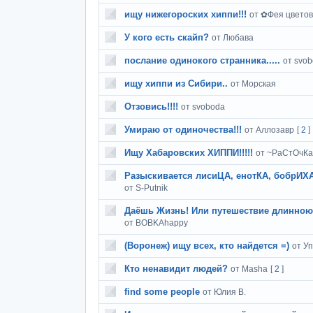
ищу нижегороских хиппи!!!
от ✿Фея цвето
У кого есть скайп?
от Любава
послание одинокого странника.....
от svo
ищу хиппи из Сибири..
от Морская
Отзовись!!!!
от svoboda
Умираю от одиночества!!!
от Аллозавр
[
2
]
Ищу Хабаровских ХИППИ!!!!!
от ~РаСтОчК
Разыскивается лисиЦА, енотКА, бобрИХА,
от S-Putnik
Даёшь Жизнь! Или путешествие длинною 
от BOBKAhappy
(Воронеж) ищу всех, кто найдется =)
от У
Кто ненавидит людей?
от Masha
[
2
]
find some people
от Юлия В.