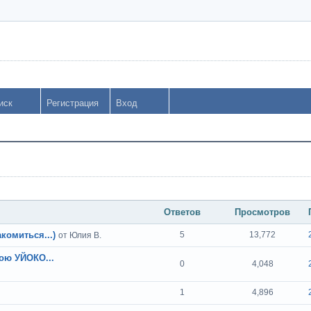
иск
Регистрация
Вход
Ответов
Просмотров
комиться...)
5
13,772
от Юлия В.
ою УЙОКО...
0
4,048
1
4,896