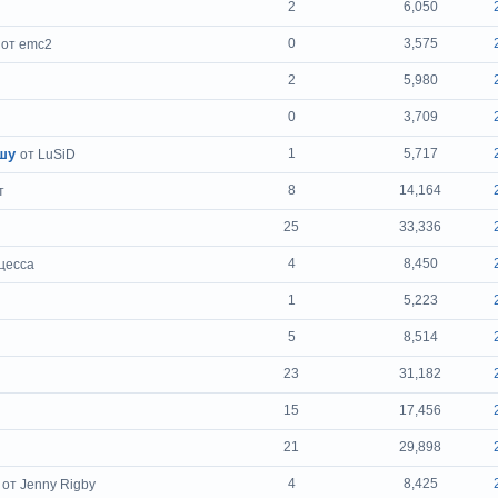
2
6,050
0
3,575
от emc2
2
5,980
0
3,709
шу
1
5,717
от LuSiD
8
14,164
т
25
33,336
4
8,450
цесса
1
5,223
5
8,514
23
31,182
15
17,456
21
29,898
4
8,425
от Jenny Rigby