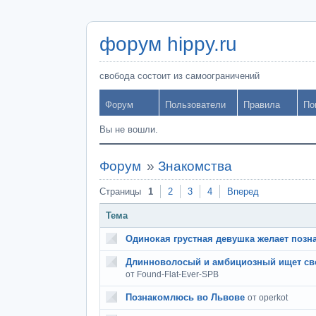
форум hippy.ru
свобода состоит из самоограничений
Форум
Пользователи
Правила
По
Вы не вошли.
Форум
»
Знакомства
Страницы
1
2
3
4
Вперед
Тема
Одинокая грустная девушка желает позна
Длинноволосый и амбициозный ищет св
от Found-Flat-Ever-SPB
Познакомлюсь во Львове
от operkot