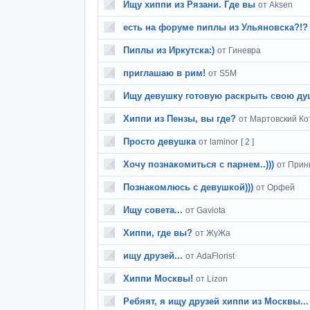
Ищу хиппи из Рязани. Где вы
от Aksen
есть на форуме пиплы из Ульяновска?!?
Пиплы из Иркутска:)
от Гиневра
приглашаю в рим!
от S5M
Ищу девушку готовую раскрыть свою ду
Хиппи из Пензы, вы где?
от Мартовский Ко
Просто девушка
от laminor
[
2
]
Хочу познакомиться с парнем..)))
от Прин
Познакомлюсь с девушкой)))
от Орфей
Ищу совета...
от Gaviota
Хиппи, где вы?
от ЖуЖа
ищу друзей...
от AdaFlorist
Хиппи Москвы!
от Lizon
Ребяят, я ищу друзей хиппи из Москвы...