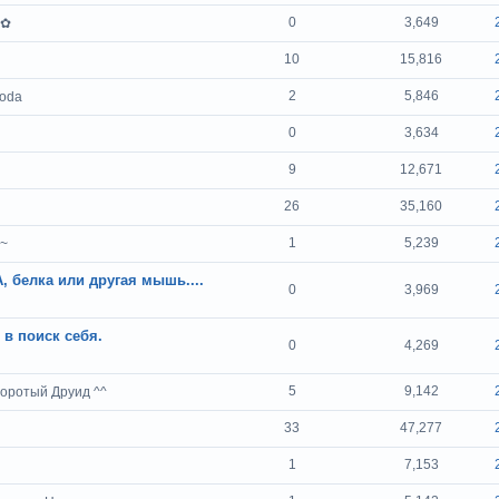
0
3,649
в✿
10
15,816
2
5,846
boda
0
3,634
9
12,671
26
35,160
1
5,239
а~
 белка или другая мышь....
0
3,969
в поиск себя.
0
4,269
5
9,142
поротый Друид ^^
33
47,277
1
7,153