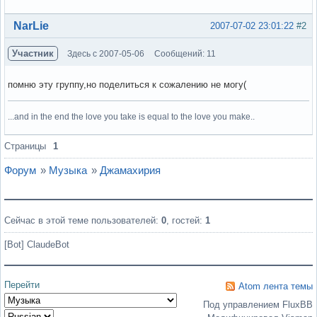
Вне форума
NarLie
2007-07-02 23:01:22
#2
Участник
Здесь с 2007-05-06
Сообщений: 11
помню эту группу,но поделиться к сожалению не могу(
...and in the end the love you take is equal to the love you make..
Вне форума
Страницы
1
Форум
»
Музыка
»
Джамахирия
Сейчас в этой теме пользователей:
0
, гостей:
1
[Bot] ClaudeBot
Перейти
Atom лента темы
Под управлением FluxBB