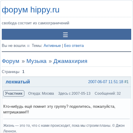
форум hippy.ru
свобода состоит из самоограничений
Вы не вошли.
Темы:
Активные
|
Без ответа
Форум
»
Музыка
»
Джамахирия
Страницы
1
лохматый
2007-06-07 11:51:18
#1
Участник
Откуда: Москва
Здесь с 2007-05-13
Сообщений: 32
Кто-нибудь ещё помнит эту группу? поделитесь, пожалуйста,
мптришками!!!
Жизнь — это то, что с нами происходит, пока мы строим планы. © Джон
Леннон.