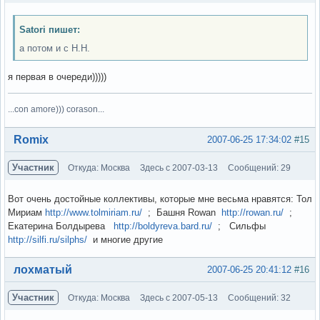
Satori пишет:
а потом и с Н.Н.
я первая в очереди)))))
...con amore))) corason...
Вне форума
Romix
2007-06-25 17:34:02
#15
Участник
Откуда: Москва
Здесь с 2007-03-13
Сообщений: 29
Вот очень достойные коллективы, которые мне весьма нравятся: Тол
Мириам
http://www.tolmiriam.ru/
; Башня Rowan
http://rowan.ru/
;
Екатерина Болдырева
http://boldyreva.bard.ru/
; Сильфы
http://silfi.ru/silphs/
и многие другие
Вне форума
лохматый
2007-06-25 20:41:12
#16
Участник
Откуда: Москва
Здесь с 2007-05-13
Сообщений: 32