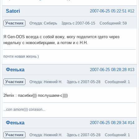
Вне форума
Satori
2007-06-25 05:22:51
#12
Участник
Откуда: Сибирь
Здесь с 2007-06-15
Сообщений: 59
Я Gen-DOS всегда с собой вожу, могу поделится гдето через
недельку с новосибирцами, а потом и с Н.Н.
почти новая жизнь )
Вне форума
Фенька
2007-06-25 08:28:28
#13
Участник
Откуда: Нижний Н.
Здесь с 2007-05-28
Сообщений: 1
2fenix : пасибки))) послушаем-с))))
...con amore))) corason...
Вне форума
Фенька
2007-06-25 08:29:34
#14
Участник
Откуда: Нижний Н.
Здесь с 2007-05-28
Сообщений: 1