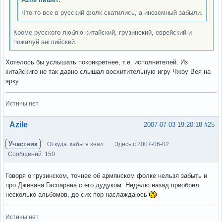
Что-то все в русский фолк скатились, а иноземный забыли.
Кроме русского люблю китайский, грузинский, еврейский и
пожалуй английский.
Хотелось бы услышать поконкретнее, т.е. исполнителей. Из
китайскиго не так давно слышал восхитительную игру Чжоу Вея на
эрку.
Истины нет
Вне форума
Azile
2007-07-03 19:20:18
#25
Участник
Откуда: кабы я знал...
Здесь с 2007-06-02
Сообщений: 150
Говоря о грузинском, точнее об армянском фолке нельзя забыть и
про Дживана Гаспаряна с его дудуком. Неделю назад приобрел
несколько альбомов, до сих пор наслаждаюсь
Истины нет