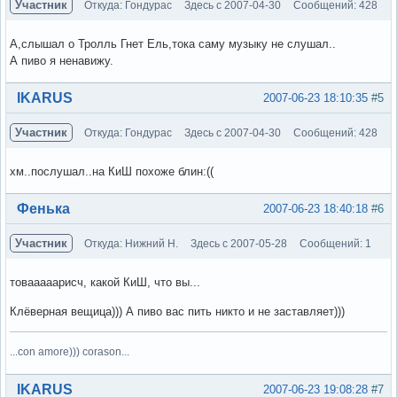
Участник
Откуда: Гондурас
Здесь с 2007-04-30
Сообщений: 428
А,слышал о Тролль Гнет Ель,тока саму музыку не слушал..
А пиво я ненавижу.
Вне форума
IKARUS
2007-06-23 18:10:35
#5
Участник
Откуда: Гондурас
Здесь с 2007-04-30
Сообщений: 428
хм..послушал..на КиШ похоже блин:((
Вне форума
Фенька
2007-06-23 18:40:18
#6
Участник
Откуда: Нижний Н.
Здесь с 2007-05-28
Сообщений: 1
товааааарисч, какой КиШ, что вы...
Клёверная вещица))) А пиво вас пить никто и не заставляет)))
...con amore))) corason...
Вне форума
IKARUS
2007-06-23 19:08:28
#7