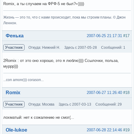
Romix, а ты случаем на ФРФ-5 не был?=)))))
Жизнь — это то, что с нами происходит, пока мы строим планы. © Джон
Леннон.
Вне форума
Фенька
2007-06-25 21:17:31
#17
Участник
Откуда: Нижний Н.
Здесь с 2007-05-28
Сообщений: 1
2Romix : от это оно хорошо, это я люблю)))) Ссылочки, польза,
муррр)))
...con amore))) corason...
Вне форума
Romix
2007-06-27 11:26:40
#18
Участник
Откуда: Москва
Здесь с 2007-03-13
Сообщений: 29
лохматый: нет к сожалению не смог(...
Вне форума
Ole-lukoe
2007-06-28 22:14:46
#19