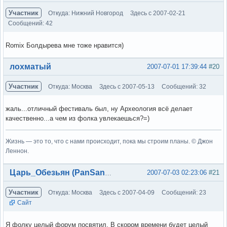
Участник
Откуда: Нижний Новгород
Здесь с 2007-02-21
Сообщений: 42
Romix Болдырева мне тоже нравится)
Вне форума
лохматый
2007-07-01 17:39:44
#20
Участник
Откуда: Москва
Здесь с 2007-05-13
Сообщений: 32
жаль...отличный фестиваль был, ну Археология всё делает
качественно...а чем из фолка увлекаешься?=)
Жизнь — это то, что с нами происходит, пока мы строим планы. © Джон
Леннон.
Вне форума
2007-07-03 02:23:06
#21
Царь_Обезьян (PanSandro)
Участник
Откуда: Москва
Здесь с 2007-04-09
Сообщений: 23
Сайт
Я фолку целый форум посвятил. В скором времени будет целый