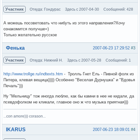
Участник
Откуда: Гондурас
Здесь с 2007-04-30
Сообщений: 428
А можешь посоветовать что нибуть из этого направления?Хочу
ознакомится получше=)
Только желательно русское
Вне форума
Фенька
2007-06-23 17:29:52
#3
Участник
Откуда: Нижний Н.
Здесь с 2007-05-28
Сообщений: 1
http://www.trollge.ru/indtexts.htm
- Тролль Гнет Ель - Пивной фолк из
Питера, клевая вещица))))) Особенно "Веселая Дурнушка" и "Вдовья
Печаль")))
Ну "Мельницу" тож иногда люблю, как бы камни в нее не кидали, да
псевдофолком не кликали, главное оно ж что музыка приятная)))
...con amore))) corason...
Вне форума
IKARUS
2007-06-23 18:09:01
#4