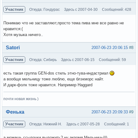
Участник
Откуда: Гондурас
Здесь с 2007-04-30
Сообщений: 428
Понимаю что не заставляют,просто тема пива мне все равно не
нравится:(
Хотя музыка ничего..
Вне форума
Satori
2007-06-23 20:06:15
#8
Участник
Откуда: Сибирь
Здесь с 2007-06-15
Сообщений: 59
есть такая группа GEN-dos стиль этно-тува-индастриал
а вообще мельницу тоже люблю, еще блэкморс найт.
И дарк-фолк тоже нравится. Например Haggard
почти новая жизнь )
Вне форума
Фенька
2007-06-23 20:09:33
#9
Участник
Откуда: Нижний Н.
Здесь с 2007-05-28
Сообщений: 1
а можешь ссылочки выложить? ну акромя Мельницы)))