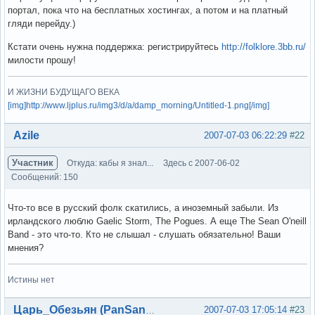
портал, пока что на бесплатных хостингах, а потом и на платный
гляди перейду.)
Кстати очень нужна поддержка: регистрируйтесь
http://folklore.3bb.ru/
милости прошу!
И ЖИЗНИ БУДУЩАГО ВЕКА
[img]http://www.ljplus.ru/img3/d/a/damp_morning/Untitled-1.png[/img]
Вне форума
Azile
2007-07-03 06:22:29
#22
Участник
Откуда: кабы я знал...
Здесь с 2007-06-02
Сообщений: 150
Что-то все в русский фолк скатились, а иноземный забыли. Из
ирландского люблю Gaelic Storm, The Pogues. А еще The Sean O'neill
Band - это что-то. Кто не слышал - слушать обязательно! Ваши
мнения?
Истины нет
Вне форума
2007-07-03 17:05:14
#23
Царь_Обезьян (PanSandro)