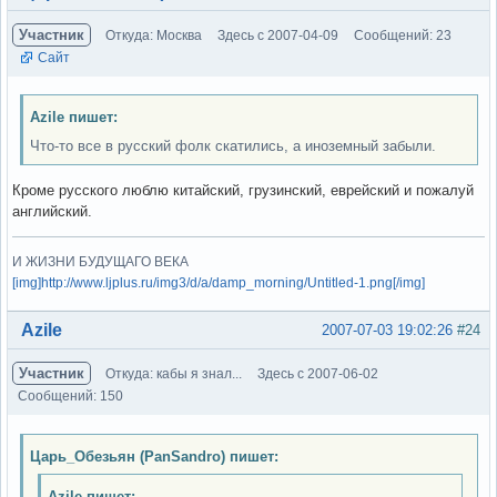
Участник
Откуда: Москва
Здесь с 2007-04-09
Сообщений: 23
Сайт
Azile пишет:
Что-то все в русский фолк скатились, а иноземный забыли.
Кроме русского люблю китайский, грузинский, еврейский и пожалуй
английский.
И ЖИЗНИ БУДУЩАГО ВЕКА
[img]http://www.ljplus.ru/img3/d/a/damp_morning/Untitled-1.png[/img]
Вне форума
Azile
2007-07-03 19:02:26
#24
Участник
Откуда: кабы я знал...
Здесь с 2007-06-02
Сообщений: 150
Царь_Обезьян (PanSandro) пишет:
Azile пишет: