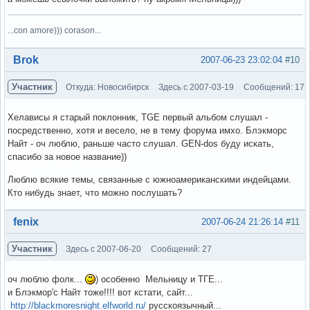
...con amore))) corason...
Вне форума
Brok
2007-06-23 23:02:04
#10
Участник
Откуда: Новосибирск
Здесь с 2007-03-19
Сообщений: 17
Хелависы я старый поклонник, TGE первый альбом слушал -
посредственно, хотя и весело, не в тему форума имхо. Блэкморс
Найт - оч люблю, раньше часто слушал. GEN-dos буду искать,
спасибо за новое название))
Люблю всякие темы, связанные с южноамериканскими индейцами.
Кто нибудь знает, что можно послушать?
Вне форума
fenix
2007-06-24 21:26:14
#11
Участник
Здесь с 2007-06-20
Сообщений: 27
оч люблю фолк...
) особенно Мельницу и ТГЕ...
и Блэкмор'с Найт тоже!!!! вот кстати, сайт...
http://blackmoresnight.elfworld.ru/
русскоязычный...