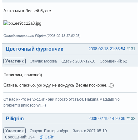
А это мы в Лисьей бухте...
Отредактировано Piligrim (2008-02-18 17:02:25)
Вне форума
Цветочный фургончик
2008-02-18 21:36:54
#131
Участник
Откуда: Москва
Здесь с 2007-12-16
Сообщений: 62
Пилигрим, прикона))
Сатива, спасибо, уж жду не дождусь Весны поскорее...)))
От нас никто не уходит - они просто отстают. Hakuna Matata!!! No
problem's philosophy!..=)
Вне форума
Piligrim
2008-02-19 14:20:39
#132
Участник
Откуда: Екатеринбург
Здесь с 2007-05-19
Сообщений: 194
Сайт