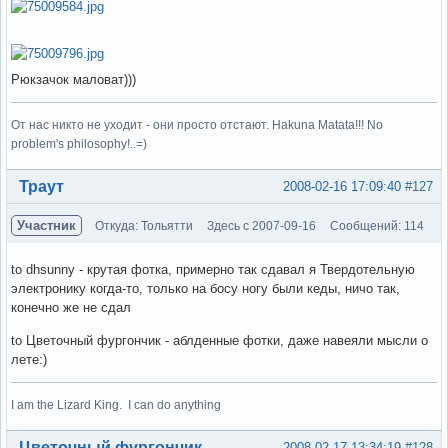
Рюкзачок маловат)))
От нас никто не уходит - они просто отстают. Hakuna Matata!!! No
problem's philosophy!..=)
Вне форума
Траут
2008-02-16 17:09:40
#127
Участник
Откуда: Тольятти
Здесь с 2007-09-16
Сообщений: 114
to dhsunny - крутая фотка, примерно так сдавал я Твердотельную
электронику когда-то, только на босу ногу были кеды, ничо так,
конечно же не сдал
to Цветочный фургончик - аблденные фотки, даже навеяли мысли о
лете:)
I am the Lizard King. I can do anything
Вне форума
Цветочный фургончик
2008-02-17 13:34:19
#128