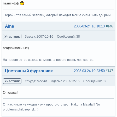
пазитифф
...герой - тот самый человек, который находит в себе силы быть добрым...
Вне форума
Alns
2008-03-24 16:10:13
#146
Участник
Здесь с 2007-10-16
Сообщений: 38
ага)прикольные)
На пороге ветер заждался меня,на пороге осень-моя сестра.
Вне форума
Цветочный фургончик
2008-03-24 19:23:50
#147
Участник
Откуда: Москва
Здесь с 2007-12-16
Сообщений: 62
О, класс!
От нас никто не уходит - они просто отстают. Hakuna Matata!!! No
problem's philosophy!..=)