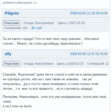
problem's philosophy!..=)
Вне форума
Piligrim
2008-03-05 11:19:30
#138
Участник
Откуда: Екатеринбург
Здесь с 2007-05-19
Сообщений: 194
Сайт
Ты из какого города? Что-то мне твое лицо знакомо... Или меня
глючит... Может, на стопе где-нибудь пересекались?
Вне форума
elfy
2008-03-05 12:47:52
#139
Участник
Откуда: Новосибирск
Здесь с 2008-02-25
Сообщений: 11
Спасмбо, Фургончик!! прям легче стало) я себя ни в каком движении
не чувтвую уютно, ибо ни с кем таким не знакома... так уж
получилась.. да и что-то такое понимамть я стала только этим
летом... т.е. мне то всё нравится... но я стесняюсь,правда)
Пилигрим, Новосибирск. толи это уже воображение, толли мне твоё
тоже)
я на стопе не была