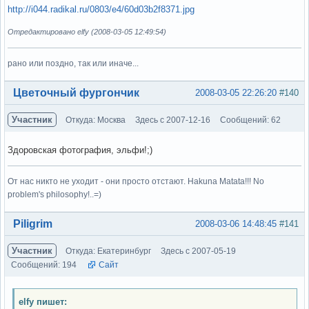
http://i044.radikal.ru/0803/e4/60d03b2f8371.jpg
Отредактировано elfy (2008-03-05 12:49:54)
рано или поздно, так или иначе...
Вне форума
Цветочный фургончик
2008-03-05 22:26:20
#140
Участник
Откуда: Москва
Здесь с 2007-12-16
Сообщений: 62
Здоровская фотография, эльфи!;)
От нас никто не уходит - они просто отстают. Hakuna Matata!!! No
problem's philosophy!..=)
Вне форума
Piligrim
2008-03-06 14:48:45
#141
Участник
Откуда: Екатеринбург
Здесь с 2007-05-19
Сообщений: 194
Сайт
elfy пишет: