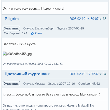
Эх, и я тоже жду весну... Надоели снега!
Вне форума
Piligrim
2008-02-19 14:30:07
#133
Участник
Откуда: Екатеринбург
Здесь с 2007-05-19
Сообщений: 194
Сайт
Это тоже Лисья бухта...
Отредактировано Piligrim (2008-02-19 14:31:47)
Вне форума
Цветочный фургончик
2008-02-19 15:30:32
#134
Участник
Откуда: Москва
Здесь с 2007-12-16
Сообщений: 62
Класс... Боже мой, я просто без уа от гор и моря... Моя стихия=)
От нас никто не уходит - они просто отстают. Hakuna Matata!!! No