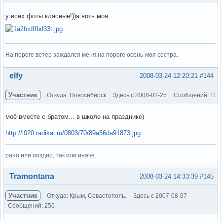
у всех фоты класные!))а воть моя
На пороге ветер заждался меня,на пороге осень-моя сестра.
Вне форума
elfy
2008-03-24 12:20:21
#144
Участник
Откуда: Новосибирск
Здесь с 2008-02-25
Сообщений: 11
моё вместе с братом... в школе на празднике)
http://i020.radikal.ru/0803/70/89a56da91873.jpg
рано или поздно, так или иначе...
Вне форума
Tramontana
2008-03-24 14:33:39
#145
Участник
Откуда: Крым, Севастополь.
Здесь с 2007-08-07
Сообщений: 256