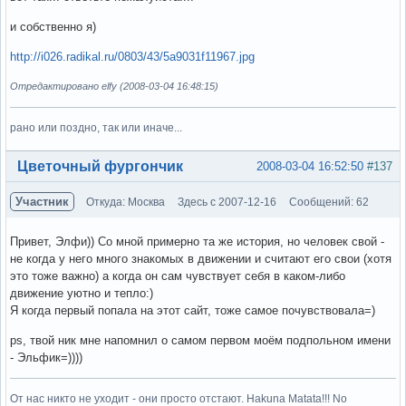
и собственно я)
http://i026.radikal.ru/0803/43/5a9031f11967.jpg
Отредактировано elfy (2008-03-04 16:48:15)
рано или поздно, так или иначе...
Вне форума
Цветочный фургончик
2008-03-04 16:52:50
#137
Участник
Откуда: Москва
Здесь с 2007-12-16
Сообщений: 62
Привет, Элфи)) Со мной примерно та же история, но человек свой -
не когда у него много знакомых в движении и считают его свои (хотя
это тоже важно) а когда он сам чувствует себя в каком-либо
движение уютно и тепло:)
Я когда первый попала на этот сайт, тоже самое почувствовала=)
ps, твой ник мне напомнил о самом первом моём подпольном имени
- Эльфик=))))
От нас никто не уходит - они просто отстают. Hakuna Matata!!! No