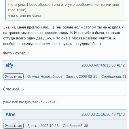
Пилигрим, Новосибирск. толи это уже воображение, толли мне
твоё тоже)
я на стопе не была
Значит, меня проглючило...:) Тем более если стопом ты не ездила и
на трассе мы точно не пересекались. В Новосибе я была, но знаю
оттуда всего одну девушку, и то она в Москве сейчас учится. А
вообще я последнее время всех путаю, не удивляйся:)
Фото - супер!!!
Вне форума
elfy
2008-03-07 09:13:53
#142
Участник
Откуда: Новосибирск
Здесь с 2008-02-25
Сообщений: 11
Спасибо!...)
рано или поздно, так или иначе...
Вне форума
Alns
2008-03-21 16:36:48
#143
Участник
Здесь с 2007-10-16
Сообщений: 38