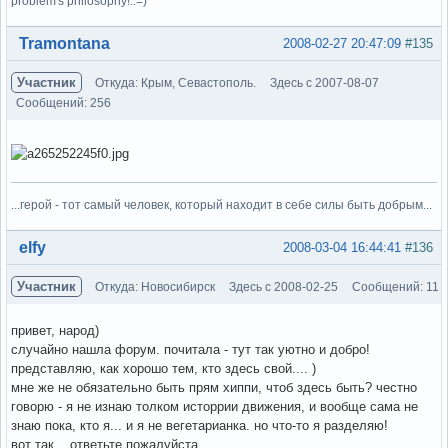
problem's philosophy!..=)
Вне форума
Tramontana
2008-02-27 20:47:09
#135
Участник
Откуда: Крым, Севастополь.
Здесь с 2007-08-07
Сообщений: 256
...герой - тот самый человек, который находит в себе силы быть добрым...
Вне форума
elfy
2008-03-04 16:44:41
#136
Участник
Откуда: Новосибирск
Здесь с 2008-02-25
Сообщений: 11
привет, народ)
случайно нашла форум. почитала - тут так уютно и добро!
представляю, как хорошо тем, кто здесь свой.... )
мне же не обязательно быть прям хиппи, чтоб здесь быть? честно
говорю - я не изнаю толком исторрии движения, и вообще сама не
знаю пока, кто я... и я не вегетарианка. но что-то я разделяю!
вот так... ответьте пожалуйста....