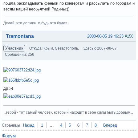
пошла раскладывать феньки по конвертам и рассылать по городам и
весям нашей необьятной Родины:))
Делай, что должен, и будь что будет.
Вне форума
Tramontana
2008-06-05 19:46:23
#150
Участник
Откуда: Крым, Севастополь.
Здесь с 2007-08-07
Сообщений: 256
др :-)
...герой - тот самый человек, который находит в себе силы быть добрым...
Вне форума
Страницы
Назад
1
…
4
5
6
7
8
Вперед
Форум