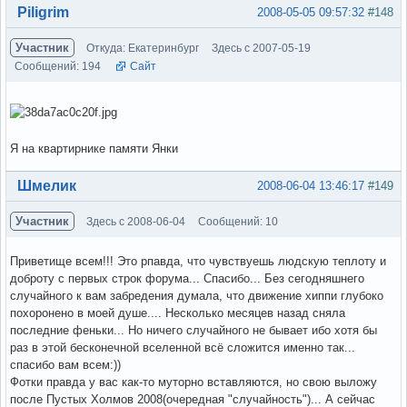
Вне форума
Piligrim
2008-05-05 09:57:32
#148
Участник
Откуда: Екатеринбург
Здесь с 2007-05-19
Сообщений: 194
Сайт
Я на квартирнике памяти Янки
Вне форума
Шмелик
2008-06-04 13:46:17
#149
Участник
Здесь с 2008-06-04
Сообщений: 10
Приветище всем!!! Это рпавда, что чувствуешь людскую теплоту и
доброту с первых строк форума... Спасибо... Без сегодняшнего
случайного к вам забредения думала, что движение хиппи глубоко
похоронено в моей душе.... Несколько месяцев назад сняла
последние феньки... Но ничего случайного не бывает ибо хотя бы
раз в этой бесконечной вселенной всё сложится именно так...
спасибо вам всем:))
Фотки правда у вас как-то муторно вставляются, но свою выложу
после Пустых Холмов 2008(очередная "случайность")... А сейчас