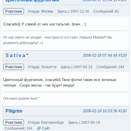
Участник
Откуда: Москва
Здесь с 2007-12-16
Сообщений: 62
Спасибо)) У самой от них ностальгия, блин...:)
От нас никто не уходит - они просто отстают. Hakuna Matata!!! No
problem's philosophy!..=)
Вне форума
S a t i v a *
2008-02-18 07:44:44
#129
Участник
Откуда: Тольятти
Здесь с 2007-02-23
Сообщений: 184
Цветочный фургончик, спасибо) Твои фотки такие все зеленые,
теплые.. Скоро весна - так будет везде!
Om mani padme hum *
Вне форума
Piligrim
2008-02-18 16:53:36
#130
Участник
Откуда: Екатеринбург
Здесь с 2007-05-19
Сообщений: 194
Сайт