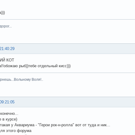
)))
орог...
21:40:29
ИЙ КОТ
а!!обожаю рыб))тебе отдельный кисс)))
рнешь...Вольному Воля!..
09:21:05
конечно...
е в курсе)
такая у Аквариума - "Герои рок-н-ролла" вот от туда и ник...
для этого форума