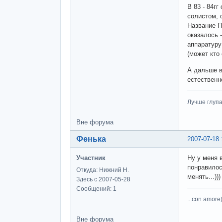
В 83 - 84г
солистом, 
Название П
оказалось 
аппаратуру
(может кто 
А дальше в
естественн
Лучше глупа
Вне форума
Фенька
2007-07-18 
Участник
Ну у меня в
понравилос
Откуда: Нижний Н.
менять...)))
Здесь с 2007-05-28
Сообщений: 1
...con amore)
Вне форума