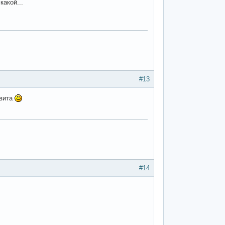
какой...
#13
авита
#14