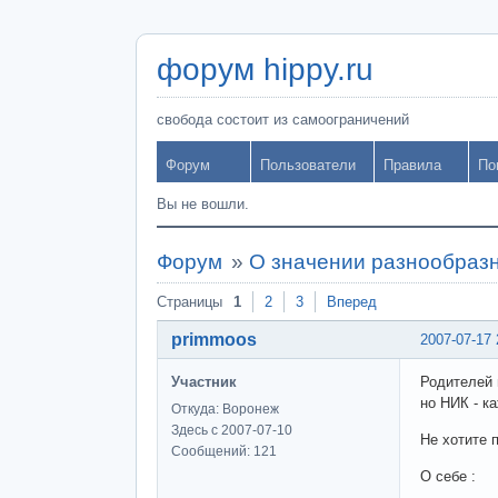
форум hippy.ru
свобода состоит из самоограничений
Форум
Пользователи
Правила
По
Вы не вошли.
Форум
»
О значении разнообраз
Страницы
1
2
3
Вперед
primmoos
2007-07-17 
Участник
Родителей 
но НИК - к
Откуда: Воронеж
Здесь с 2007-07-10
Не хотите 
Сообщений: 121
О себе :