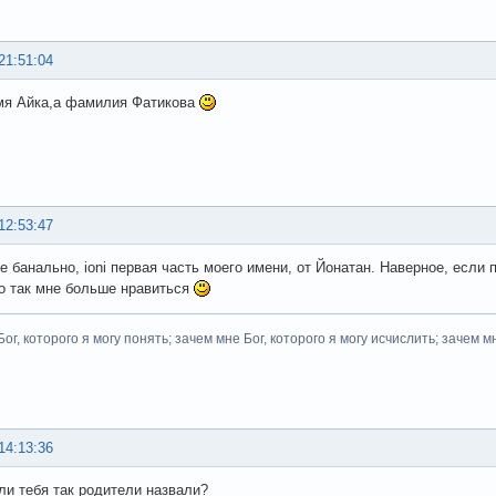
21:51:04
мя Айка,а фамилия Фатикова
12:53:47
е банально, ioni первая часть моего имени, от Йонатан. Наверное, если п
 но так мне больше нравиться
ог, которого я могу понять; зачем мне Бог, которого я могу исчислить; зачем м
14:13:36
ли тебя так родители назвали?