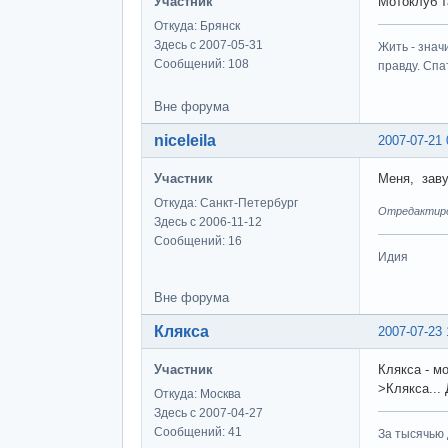
Участник
Мотоклуб т
Откуда: Брянск
Здесь с 2007-05-31
Жить - знач
Сообщений: 108
правду. Спат
Вне форума
niceleila
2007-07-21 
Участник
Меня, зав
Откуда: Санкт-Петербург
Отредактирова
Здесь с 2006-11-12
Сообщений: 16
Идия
Вне форума
Клякса
2007-07-23 
Участник
Клякса - м
>Клякса... 
Откуда: Москва
Здесь с 2007-04-27
Сообщений: 41
За тысячью д