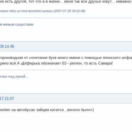
ня есть другой, тот что и в жизни... меня так все друзья зовут... неважно 
ано один из той молодой шпаны (2007-07-25 09:22:08)
ем живым существам
09:14:46
 производная от сочетания букв моего имени с помощью японского алф
дрено всё.А цЫферька обозначает 63 - регион, то есть Самара!
вечно под луной...
17:21:07
любил на автобусах зайцем кататся...весело было=)