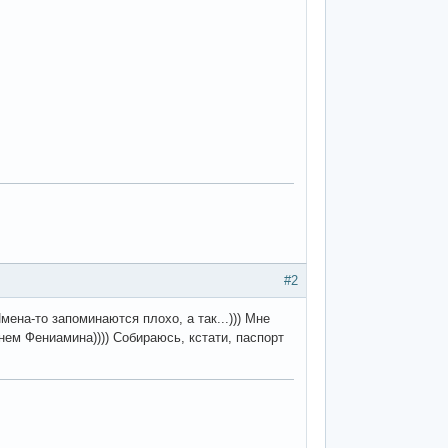
#2
Имена-то запоминаются плохо, а так...))) Мне
ем Фениамина)))) Собираюсь, кстати, паспорт