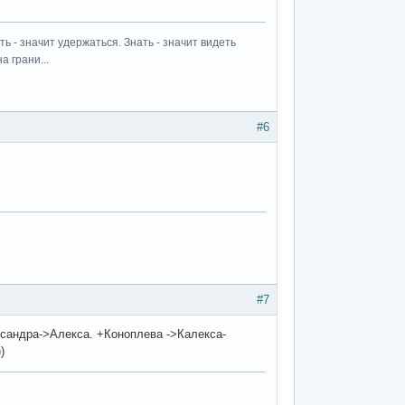
ь - значит удержаться. Знать - значит видеть
а грани...
#6
#7
ксандра->Алекса. +Коноплева ->Калекса-
)