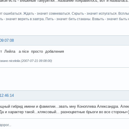
акой есть - Бешеные табуретки...название понравилось, вот и назвалась.
ит ошибаться. Ждать - значит сомневаться. Скрыть - значит испугаться. Всплыт
ь - значит верить в завтра. Пить - значит бить стаканы. Взвыть - значит быть н
09:07:08
ут Лейла а nice просто добвления
но niceleila (2007-07-21 09:08:00)
12:46:14
ощный гибрид имени и фамилии...звать мну Коноплева Александра. Але
Да и характер такой...кляксовый... разноцветные брызги во все стороны=)
орог...