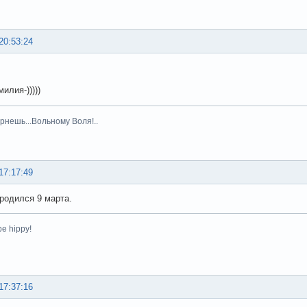
20:53:24
илия-)))))
рнешь...Вольному Воля!..
17:17:49
 родился 9 марта.
be hippy!
17:37:16