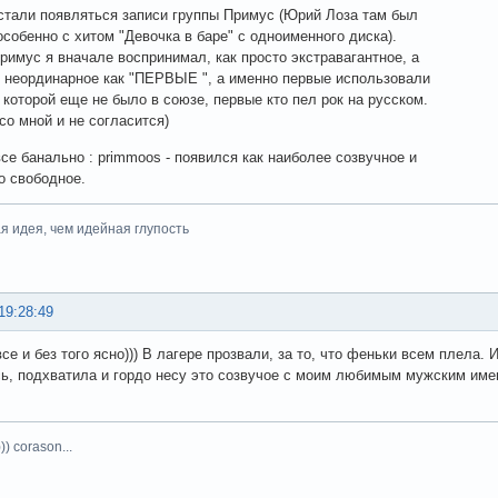
г стали появляться записи группы Примус (Юрий Лоза там был
особенно с хитом "Девочка в баре" с одноименного диска).
римус я вначале воспринимал, как просто экстравагантное, а
- неординарное как "ПЕРВЫЕ ", а именно первые использовали
 которой еще не было в союзе, первые кто пел рок на русском.
со мной и не согласится)
се банально : primmoos - появился как наиболее созвучное и
о свободное.
я идея, чем идейная глупость
19:28:49
се и без того ясно))) В лагере прозвали, за то, что феньки всем плела. 
ь, подхватила и гордо несу это созвучое с моим любимым мужским имен
)) corason...