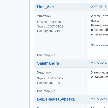
Una_Ave
2007-07-18 
Участник
А у меня т
быть.
Откуда: Тольятти
Кстати, на
Здесь с 2007-04-28
интересней
Сообщений: 219
в честь не
Жизнь не ве
Вне форума
Salamandra
2007-07-19 
Участник
У меня ест
А ларчик о
Здесь с 2007-07-19
Сообщений: 129
Вне форума
Бешеная-табуретка
2007-07-20 