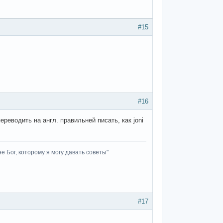
#15
#16
ереводить на англ. правильней писать, как joni
не Бог, которому я могу давать советы"
#17