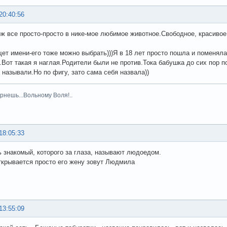
20:40:56
ож все просто-просто в нике-мое любимое животное.Свободное, красивое
щет имени-его тоже можно выбрать)))Я в 18 лет просто пошла и поменяла
.Вот такая я наглая.Родители были не против.Тока бабушка до сих пор по
е называли.Но по фигу, зато сама себя назвала))
рнешь...Вольному Воля!..
18:05:33
ь знакомый, которого за глаза, называют людоедом.
ткрывается просто его жену зовут Людмила
13:55:09