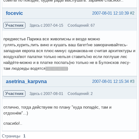
советы по поездке, будем рады выслушать. заранее спасибо!..
Вне форума
focevic
2007-08-01 12:10:39
#2
Участник
Здесь с 2007-04-15
Сообщений: 67
предместье Парижа все живописны и везде можно
гулять,курить,пить вино и кушать ваш багет!не заморачивайтесь-
западная европа вся плюс-минус одинакова-не считая архитектуры и
воздуха!вот палатки только нельзя ставить!но если поглуше лес
найдёте-можно и в платке поспать(но только не в Булонсков лесу-
там людоеды водятся))))))))))))))))))
Вне форума
asetrina_karpvna
2007-08-01 12:15:34
#3
Участник
Здесь с 2007-08-01
Сообщений: 2
отлично, тогда действуем по плану "куда попадёс, там и
отдохнём"...)
спасибо!..
Вне форума
Страницы
1