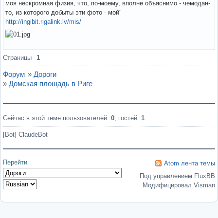
моя нескромная физия, что, по-моему, вполне объяснимо - чемодан-
то, из которого добыты эти фото - мой"
http://ingibit.rigalink.lv/mis/
Вне форума
Страницы
1
Форум
»
Дороги
»
Домская площадь в Риге
Сейчас в этой теме пользователей:
0
, гостей:
1
[Bot] ClaudeBot
Перейти
Atom лента темы
Под управлением FluxBB
Модифицировал Visman