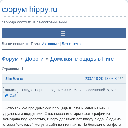
форум hippy.ru
свобода состоит из самоограничений
Вы не вошли.
Темы:
Активные
|
Без ответа
Форум
»
Дороги
»
Домская площадь в Риге
Страницы
1
Любава
2007-10-29 18:06:32
#1
админ
Откуда: Берген
Здесь с 2006-05-17
Сообщений: 6,029
Сайт
"Фото-альбом про Домскую площадь в Риге и меня на ней. С
друзьями и подругами. Отсканировал старые фотографии из
чемодана под кроватью, и пару десятков вот кладу сюда. Люди из
старой "системы" могут и себя на них найти. На большинстве фото -