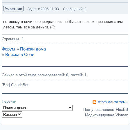
Участник
Здесь с 2006-11-03
Сообщений: 2
по моему в сочи по определению не бывает вписок. проверил этим
летом. там все за деньги. (((:
Вне форума
Страницы
1
Форум
»
Поиски дома
»
Вписка в Сочи
Сейчас в этой теме пользователей:
0
, гостей:
1
[Bot] ClaudeBot
Перейти
Atom лента темы
Под управлением FluxBB
Модифицировал Visman