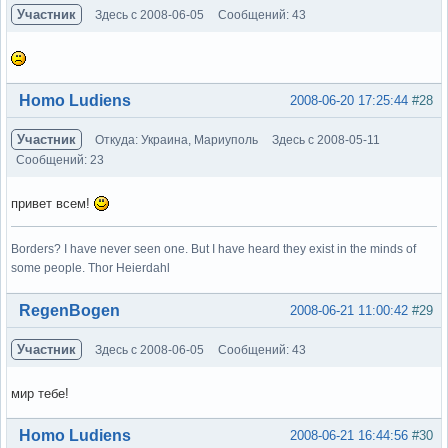
Участник
Здесь с 2008-06-05
Сообщений: 43
Вне форума
Homo Ludiens
2008-06-20 17:25:44
#28
Участник
Откуда: Украина, Мариуполь
Здесь с 2008-05-11
Сообщений: 23
привет всем!
Borders? I have never seen one. But I have heard they exist in the minds of
some people. Thor Heierdahl
Вне форума
RegenBogen
2008-06-21 11:00:42
#29
Участник
Здесь с 2008-06-05
Сообщений: 43
мир тебе!
Вне форума
Homo Ludiens
2008-06-21 16:44:56
#30