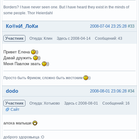
Borders? I have never seen one. But I have heard they exist in the minds of
some people. Thor Heierdahl
Вне форума
Ко®нИ_ЛоКи
2008-07-04 23:25:28
#33
Участник
Откуда: Клин
Здесь с 2008-04-14
Сообщений: 43
Привет Елена
))
Давай дружить
))
Меня Павлом звать
))
Просто быть Фриком, сложно быть жестоким
))
Вне форума
dodo
2008-08-01 23:06:28
#34
Участник
Откуда: Хотьково
Здесь с 2008-08-01
Сообщений: 16
Сайт
алоха малыши
доброго здоровьеца :О