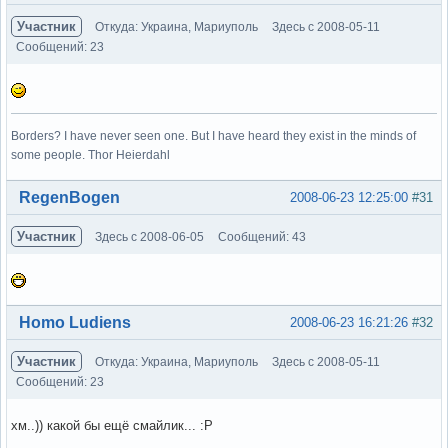
Участник
Откуда: Украина, Мариуполь
Здесь с 2008-05-11
Сообщений: 23
Borders? I have never seen one. But I have heard they exist in the minds of
some people. Thor Heierdahl
Вне форума
RegenBogen
2008-06-23 12:25:00
#31
Участник
Здесь с 2008-06-05
Сообщений: 43
Вне форума
Homo Ludiens
2008-06-23 16:21:26
#32
Участник
Откуда: Украина, Мариуполь
Здесь с 2008-05-11
Сообщений: 23
хм..)) какой бы ещё смайлик... :Р