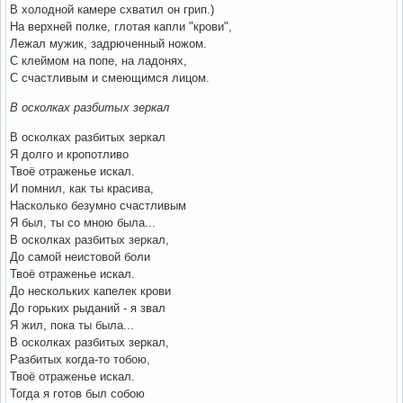
В холодной камере схватил он грип.)
На верхней полке, глотая капли "крови",
Лежал мужик, задрюченный ножом.
С клеймом на попе, на ладонях,
С счастливым и смеющимся лицом.
В осколках разбитых зеркал
В осколках разбитых зеркал
Я долго и кропотливо
Твоё отраженье искал.
И помнил, как ты красива,
Насколько безумно счастливым
Я был, ты со мною была...
В осколках разбитых зеркал,
До самой неистовой боли
Твоё отраженье искал.
До нескольких капелек крови
До горьких рыданий - я звал
Я жил, пока ты была...
В осколках разбитых зеркал,
Разбитых когда-то тобою,
Твоё отраженье искал.
Тогда я готов был собою