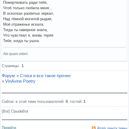
Пожертвовать ради тебя,
Чтоб только любила меня...
В осколках разбитых зеркал,
Над тёмной могилой рыдая,
Моё отраженье искала.
Тогда ты наверное знала,
Что чувствал я, вновь теряя
Тебя, когда ты ушла.
Abi quam videri.
Вне форума
Страницы
1
Форум
»
Стихи и все такое прочее
»
VinAvine Poetry
Сейчас в этой теме пользователей:
0
, гостей:
1
[Bot] ClaudeBot
Перейти
Atom лента темы