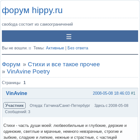
форум hippy.ru
свобода состоит из самоограничений
Вы не вошли.
Темы:
Активные
|
Без ответа
Форум
»
Стихи и все такое прочее
»
VinAvine Poetry
Страницы
1
VinAvine
2008-05-08 18:46:03
#1
Участник
Откуда: Гатчина/Санкт-Петербург
Здесь с 2008-05-08
Сообщений: 3
Стихи - часть души моей: любвеобильные и глубокие, дерзкие и
одинокие, светлые и мрачные, немного невзрачные, строгие и
зыбкие, сладкие и липкие, нежные и страстные, с частицей