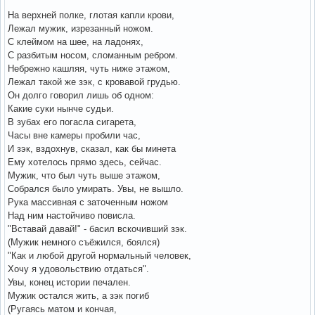
На верхней полке, глотая капли крови,
Лежал мужик, изрезанный ножом.
С клеймом на шее, на ладонях,
С разбитым носом, сломанным ребром.
Небрежно кашляя, чуть ниже этажом,
Лежал такой же зэк, с кровавой грудью.
Он долго говорил лишь об одном:
Какие суки нынче судьи.
В зубах его погасла сигарета,
Часы вне камеры пробили час,
И зэк, вздохнув, сказал, как бы минета
Ему хотелось прямо здесь, сейчас.
Мужик, что был чуть выше этажом,
Собрался было умирать. Увы, не вышло.
Рука массивная с заточенным ножом
Над ним настойчиво повисла.
"Вставай давай!" - басил вскочивший зэк.
(Мужик немного съёжился, боялся)
"Как и любой другой нормальный человек,
Хочу я удовольствию отдаться".
Увы, конец истории печален.
Мужик остался жить, а зэк погиб
(Ругаясь матом и кончая,