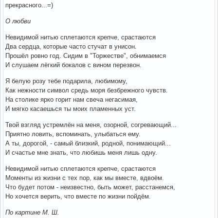
прекрасного...=)
О любви
Невидимой нитью сплетаются крепче, срастаются
Два сердца, которые часто стучат в унисон.
Прошёл ровно год. Сидим в "Торжестве", обнимаемся
И слушаем лёгкий бокалов с вином перезвон.
Я белую розу тебе подарила, любимому,
Как нежности символ средь моря безбрежного чувств.
На столике ярко горит нам свеча негасимая,
И мягко касаешься ты моих пламенных уст.
Твой взгляд устремлён на меня, озорной, согревающий...
Приятно ловить, вспоминать, улыбаться ему.
А ты, дорогой, - самый близкий, родной, понимающий...
И счастье мне знать, что любишь меня лишь одну.
Невидимой нитью сплетаются крепче, срастаются
Моменты из жизни с тех пор, как мы вместе, вдвоём.
Что будет потом - неизвестно, быть может, расстанемся,
Но хочется верить, что вместе по жизни пойдём.
По картине М. Ш.