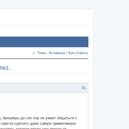
Темы:
Активные
|
Без ответа
 №1.
#1
ы, брошюры до сих пор не умеет общаться с
не смогла сделать даже самую примитивную
усовку, которая вроде уже просто от