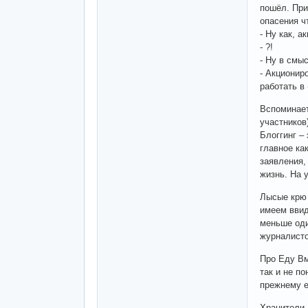
пошёл. При
опасения ч
- Ну как, а
- ?!
- Ну в смы
- Акционир
работать в
Вспоминает
участников
Блоггинг – 
главное ка
заявления,
жизнь. На 
Лысые крю 
имеем ввид
меньше оди
журналисто
Про Еду Вм
так и не п
прежнему 
Хранители 