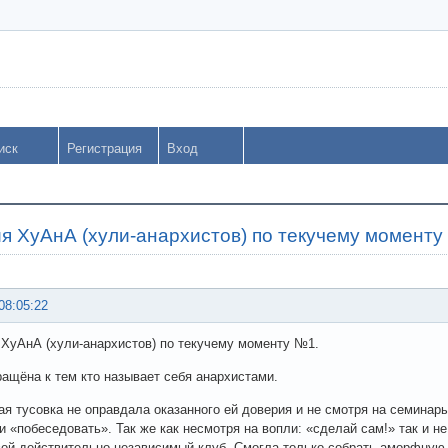
иск
Регистрация
Вход
я ХуАнА (хули-анархистов) по текучему моменту
08:05:22
ХуАнА (хули-анархистов) по текучему моменту №1.
ащёна к тем кто называет себя анархистами.
я тусовка не оправдала оказанного ей доверия и не смотря на семинар
 «побеседовать». Так же как несмотря на вопли: «сделай сам!» так и 
вой действительно независимый клуб. Смогла только собрать аморфную т