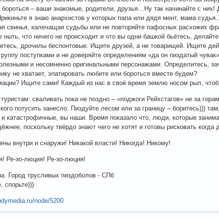
 бороться – ваши знакомые, родители, друзья…Ну так начинайте с них!
рикиньте я знаю анархистов у которых папа или дядя мент, мама судья…
ая свинья, калечащая судьбы или не повторяйте пафосных расхожих фра
е ныть, что ничего не происходит и что вы одни башкой бьётесь, делайте 
етесь, дрочилы беспонтовые. Ищите друзей, а не товарищей. Ищите дей
руппу поступками и не доверяйте определениям «да он пиздатый чувак»,
олезными и несомненно оригинальными персонажами. Определитесь, зач
ику не хватает, эпатировать любите или бороться вместе будем?
ации? Ищите сами! Каждый из нас в своё время землю носом рыл, чтобы
туристам: сваливать пока не поздно – «поджоги Рейхстагов» не за горам
 кого потусить занесло. Пиздуйте лесом или за границу – боритесь))) там
и катастрофичные, вы наши. Время показало что, люди, которые занима
дёжнее, поскольку твёрдо знают чего не хотят и готовы рисковать когда 
ены внутри и снаружи! Никакой власти! Никогда! Никому!
я! Ре-зо-люция! Ре-зо-люция!
а. Город трусливых пиздоболов - СПб
 спорьте)))
.indymedia.ru/node/5200