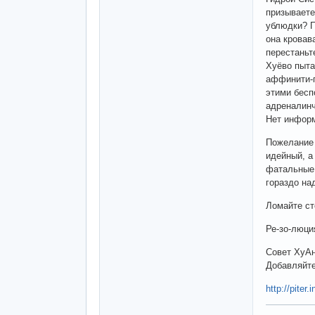
призываете
ублюдки? П
она кровав
перестаньт
Хуёво пыта
аффинити-г
этими бесп
адреналинч
Нет информ
Пожелание 
идейный, а
фатальные 
гораздо на
Ломайте ст
Ре-зо-люци
Совет ХуАн
Добавляйте,
http://piter