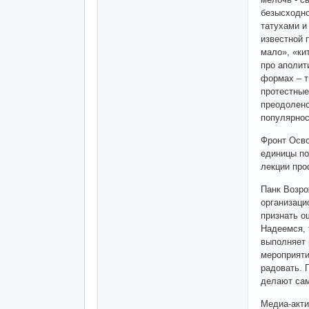
безысходно
татухами и
известной 
мало», «ки
про аполит
формах – т
протестные
преодолено
популярнос
Фронт Осво
единицы по
лекции про
Панк Возро
организаци
признать о
Надеемся, 
выполняет 
мероприяти
радовать. 
делают сам
Медиа-акти