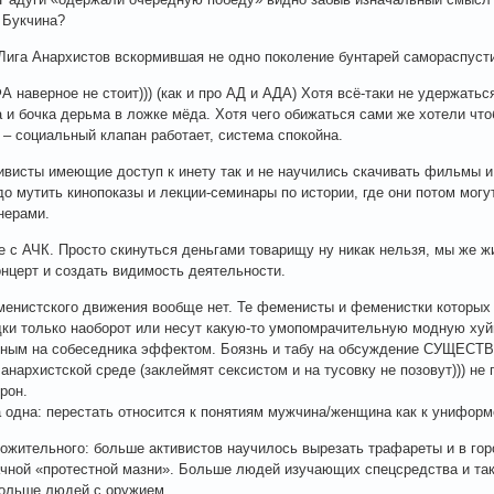
 Букчина?
Лига Анархистов вскормившая не одно поколение бунтарей самораспусти
 наверное не стоит))) (как и про АД и АДА) Хотя всё-таки не удержаться
 и бочка дерьма в ложке мёда. Хотя чего обижаться сами же хотели чт
 – социальный клапан работает, система спокойна.
ивисты имеющие доступ к инету так и не научились скачивать фильмы и
до мутить кинопоказы и лекции-семинары по истории, где они потом могу
нерами.
е с АЧК. Просто скинуться деньгами товарищу ну никак нельзя, мы же 
онцерт и создать видимость деятельности.
енистского движения вообще нет. Те феменисты и феменистки которых 
ки только наоборот или несут какую-то умопомрачительную модную хуй
нным на собеседника эффектом. Боязнь и табу на обсуждение СУЩ
 анархистской среде (заклеймят сексистом и на тусовку не позовут))) н
рон.
 одна: перестать относится к понятиям мужчина/женщина как к униформе,
ожительного: больше активистов научилось вырезать трафареты и в го
чной «протестной мазни». Больше людей изучающих спецсредства и так
ольше людей с оружием.