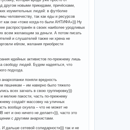
ед другом новыми прикидами, причёсками,
аких изумительных людей: в футболке
мы человечеству, так как еды и ресурсов
ют как они «тоже когда-то были АНТИФА»))) Ну
олее распространён в своих наиболее уродливых
 их всем желающим за деньги. А потом писать
ителей и слушателей также ни хрена не
орговли еблом, желания приобрести
рания идейных активистов по-прежнему лишь
за свободу людей. Будем надеяться, что
ного подхода.
ы анархопанки поняли вредность
ем пвшникам – им наверно было тяжело
лись всех загнать в свою группировку)))
и мелкие пакости, часть по-прежнему
ежнему создаёт массовку на уличных
часть вообще охуела – что не может не
 нет и оно ничего не делает»))), часто это
щении с другими анархистами.
 И дальше сетевой солидарности))) так и не