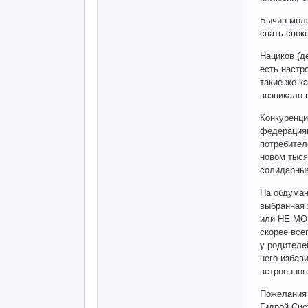
Бычин-моло
спать спок
Нациков (д
есть настр
такие же к
возникало 
Конкуренци
федерациям
потребител
новом тыся
солидарные
На обдуман
выбранная 
или НЕ МОГ
скорее все
у родителе
него избав
встроенног
Пожелания 
Гидрой Сис