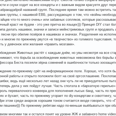
сти и скуки ходит на все концерты и с важным видом красуетя друг пер
 абракадаброй названий групп. Последнее время там можно встретить т
панк группы, с нашивкой ЕВБ, рассуждающих о том, что «войны необходи
тайцев что-то много очень» или забавных сопляков, которые рассказыва
ичный краст не будем - это уже притча во языцех))) Принцип DIY стал б
ипа делать нашивки, значки и записи мейнстримовых групп и продавать
 песни про обилие позёров в нашивках и значках. Разделения на исполн
 и многие по прежнему рвутся «в творчество» из голимого тщеславия, т
ть у девчонок или желания «править мозгами».
бождения Животных растёт с каждым днём, но увы несмотря на все ста
нимают, что борьба за освобождение животных невозможна без борьбы 
фессора Беста посеяли зёрна сомнений в ошибочности только зоозащит
ждение по-прежнему срёт на информационное поле. Хорошо, что хотя б
онной работы и открыто положили болт на своё оргсоглашение. Похлопа
шибки, ведь ещё несколько лет назад они чуть ли не принудительно пыта
теперь дела у них пойдут лучше. Часть сползла в «бархатную герилью» 
роль перевалочного конвеера для пополнения лысых банд, часть по пр
ях и бухает, часть по прежнему угорает по diy-концертам и сквоттингу, 
При этом среди анархов хорошим тоном считается везде говорить, что «ПВ
и пвшники))) По прежнему ребятам надо по-меньше выёбываться при об
визм многими так и остался понят на уровне ЖЖ и забавного home video.