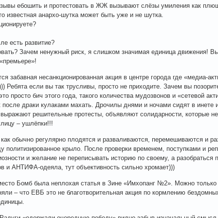
зывы ебошить и протестовать в ЖЖ вызывают слёзы умиления как плюш
то известная анархо-шутка может быть уже и не шутка.
кционируете?
сле есть развитие?
овать? Зачем ненужный риск, я слишком значимая единица движения! В
 «премьере»!
ся забавная несанкционированная акция в центре города где «медиа-акт
))) Ребята если вы так трусливы, просто не приходите. Зачем вы позори
это просто бич этого года, такого количества мудозвонов и «сетевой акт
к после драки кулаками махать. Дрочилы днями и ночами сидят в инете
 выражают решительные протесты, объявляют солидарности, которые н
улицу – ушлёпки!!!
как обычно регулярно плодятся и разваливаются, перемешиваются и ра
у политизированное крыло. После проверки временем, поступками и ре
озности и желание не переписывать историю по своему, а разобраться по
в и АНТИФА-одеяла, тут объективность сильно хромает)))
есто Бомб была неплохая статья в Зине «Имхопанг №2». Можно только о
оняли – что ЕВБ это не благотворительная акция по кормлению бездомн
единицы.
Радуги «одержали очередную победу» видно забыв изначальный смысл 