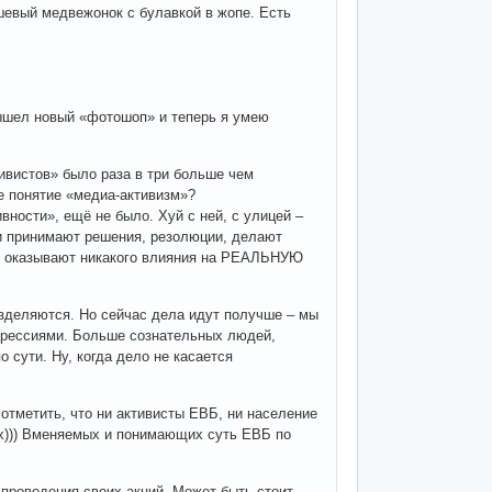
евый медвежонок с булавкой в жопе. Есть
ышел новый «фотошоп» и теперь я умею
ивистов» было раза в три больше чем
те понятие «медиа-активизм»?
ивности», ещё не было. Хуй с ней, с улицей –
 и принимают решения, резолюции, делают
е оказывают никакого влияния на РЕАЛЬНУЮ
зделяются. Но сейчас дела идут получше – мы
прессиями. Больше сознательных людей,
 сути. Ну, когда дело не касается
тметить, что ни активисты ЕВБ, ни население
ых))) Вменяемых и понимающих суть ЕВБ по
проведения своих акций. Может быть стоит