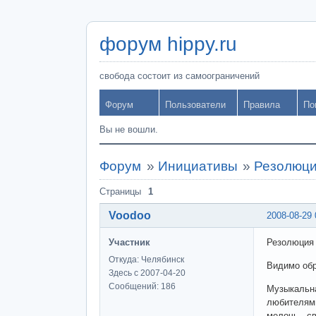
форум hippy.ru
свобода состоит из самоограничений
Форум
Пользователи
Правила
По
Вы не вошли.
Форум
»
Инициативы
»
Резолюци
Страницы
1
Voodoo
2008-08-29 
Участник
Резолюция 
Откуда: Челябинск
Видимо обр
Здесь с 2007-04-20
Сообщений: 186
Музыкальна
любителями
мелочь - с