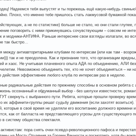
дец! Надеемся тебя выпустят и ты порежешь ещё какую-нибудь свинью!
ойно. Плохо, что именно тебе пришлось стать лакмусовой бумажкой пок
ействующих, а не по статистике) больше не стало, но они стали глупее,
оение поговорить с ними прикинувшись сочувствующим – совсем не инте
ак и модники-АНТИФА. Раньше интереснее свои взгляды излагали, во вс
не так быстро…
я между антиавторитарными клубами по интересам (или как там - возр
и))) так и не преодолена. Как и признание того, что организации вред
ей и хаос. Не учитывая плачевного опыта АДА по объединению, АЛИ бе
челетии. Невозможно объединить тех, кто не хочет объединяться – ни на
 действия эффективнее любого клуба по интересам раз в неделю.
ные радикальные действия по прежнему способны в основном ребята с 
жизнь осознанный и обдуманный выбор - без шелухи известности, рома
УТ свернуть с выбранного пути. Ребята, которые прошли проверку време
го их аффинити-группы решат судьбу движения (если захотят возиться).
й, которые в своё время не уделяли его воспитанию должного времени и 
ится, как от балласта не представляющего угрозы для существующего 
о в систему общества спектакля.
активистам: пора снять очки псевдо-революционного пафоса и переста
темы на Мосту Отчаяния за Горами Вечности и посмотреть хотя бы вокру