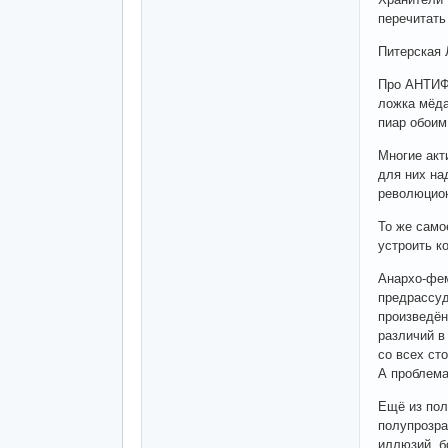
перечитать
Питерская 
Про АНТИФА
ложка мёда
пиар обоим
Многие акт
для них на
революцио
То же само
устроить к
Анархо-фем
предрассуд
произведё
различий в
со всех сто
А проблема
Ещё из пол
полупрозра
иллюзий, б