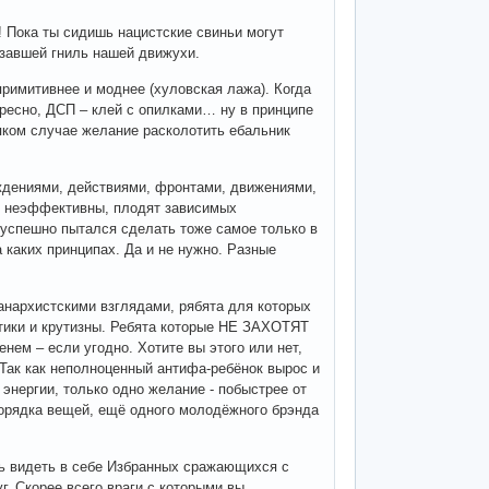
 Пока ты сидишь нацистские свиньи могут
азавшей гниль нашей движухи.
 примитивнее и моднее (хуловская лажа). Когда
ресно, ДСП – клей с опилками… ну в принципе
яком случае желание расколотить ебальник
ождениями, действиями, фронтами, движениями,
ны, неэффективны, плодят зависимых
зуспешно пытался сделать тоже самое только в
 каких принципах. Да и не нужно. Разные
анархистскими взглядами, рябята для которых
нтики и крутизны. Ребята которые НЕ ЗАХОТЯТ
нем – если угодно. Хотите вы этого или нет,
 Так как неполноценный антифа-ребёнок вырос и
энергии, только одно желание - побыстрее от
порядка вещей, ещё одного молодёжного брэнда
ть видеть в себе Избранных сражающихся с
г. Скорее всего враги с которыми вы