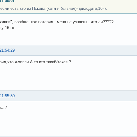
 пишет:
если есть кто из Пскова (хотя я бы знал)-приходите,16-го
"хиппи", вообще нюх потерял - меня не узнаешь, что ли?????
 16-го......
21:54:29
рил,что я-хиппи.А то кто такой/такая ?
21:55:30
ва ?