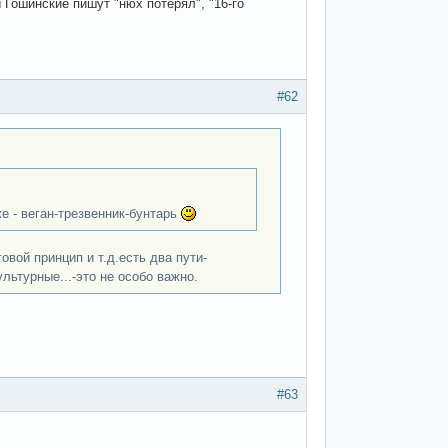
Гошинские пишут "нюх потерял", "16-го
#62
е - веган-трезвенник-бунтарь
вой принцип и т.д.есть два пути-
льтурные...-это не особо важно.
#63