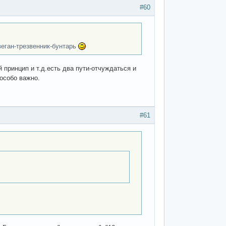
#60
веган-трезвенник-бунтарь
 принцип и т.д.есть два пути-отчуждаться и
 особо важно.
#61