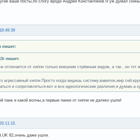
угие ваши посты,по слогу вроде Андрей Константинов.Я уж думал скины 
18:49:39
 пишет:
t3r пишет:
нк отличается от хиппи только внешним стрёмным видом, а так...он тот ж
то агрессивный хиппи.Просто когда видишь систему,вавилон,мир сей,круго
аться и сопротивляться-вот и все идеологические различия,я думаю,а ку
ой панк и какой волны,а первые панки от хиппи не далеко ушли!
20:11:15
й,UK 82,очень даже ушли.