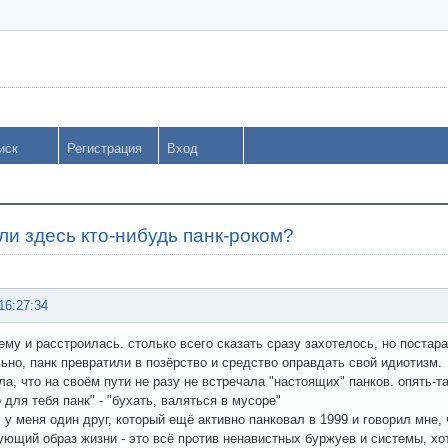
иск
Регистрация
Вход
ли здесь кто-нибудь панк-роком?
16:27:34
ему и расстроилась. столько всего сказать сразу захотелось, но постар
ьно, панк превратили в позёрство и средство оправдать свой идиотизм.
ла, что на своём пути не разу не встречала "настоящих" панков. опять-
 для тебя панк" - "бухать, валяться в мусоре"
 у меня один друг, который ещё активно панковал в 1999 и говорил мне, 
ующий образ жизни - это всё против ненавистных буржуев и системы, хотя