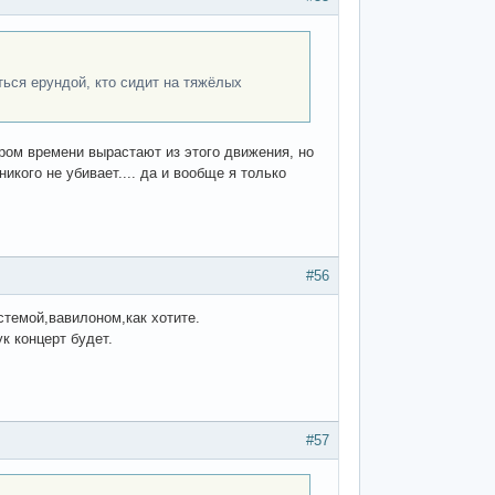
ться ерундой, кто сидит на тяжёлых
ором времени вырастают из этого движения, но
никого не убивает.... да и вообще я только
#56
стемой,вавилоном,как хотите.
ук концерт будет.
#57