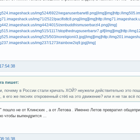
img524.imageshack.us/img524/6922/veganuserbarwt8.png[/img]
[img]http://img505.
img71.imageshack.us/img71/2522/pacifisttc8.png[/img]
[img]http://img71.imageshack.
/img442.imageshack.us/img442/4015/zenbuddhismuserbarzl4.png[/img]
img515.imageshack.us/img515/1117/stopthedrugsuserbarsr7.gif[/img]
[img]http://img
img525.imageshack.us/img525/503/noreligionii3.jpg[/img]
[img]http://img201.images
img237.imageshack.us/img237/1273/rainbow2iq9.jpg[/img]
17:54:38
ra пишет:
ти, почему в России стали кричать ХОЙ? неужели действительно это по
к, в его же песнях откровенный стёб на это движение? или я не так всё 
" пошло не от Клинских , а от Летова . Именно Летов превратил общеприн
но чтобы выпендрится ...
08:16:38