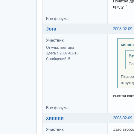
Почитал др
приду..".
Вне форума
Jora
2008-02-09 
Участник
хипппи
Откуда: полтава
Здесь с 2007-01-18
Pa
Сообщений: 5
Па
Панк-э
отчужд
смотря как
Вне форума
хипппи
2008-02-09 
Участник
Зато второ