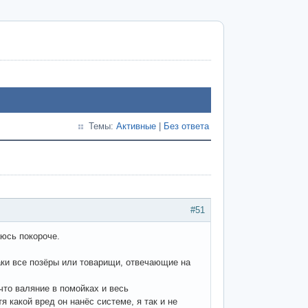
Темы:
Активные
|
Без ответа
#51
аюсь покороче.
таки все позёры или товарищи, отвечающие на
что валяние в помойках и весь
 какой вред он нанёс системе, я так и не