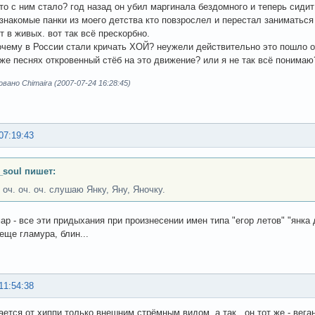
что с ним стало? год назад он убил маргинала бездомного и теперь сидит
знакомые панки из моего детства кто повзрослел и перестал заниматься 
т в живых. вот так всё прескорбно.
почему в России стали кричать ХОЙ? неужели действительно это пошло 
о же песнях откровенный стёб на это движение? или я не так всё понимаю
ано Chimaira (2007-07-24 16:28:45)
07:19:43
_soul пишет:
 оч. оч. оч. слушаю Янку, Яну, Яночку.
ар - все эти придыхания при произнесении имен типа "егор летов" "янка 
леще гламура, блин...
11:54:38
ается от хиппи только внешним стрёмным видом, а так...он тот же - вега