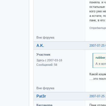
поняла. и 
остальные 
кого уже не
а кстати, 
панк, в ег
Отредактиров
Вне форума
A.K.
2007-07-25 
Участник
rubber
Здесь с 2007-03-16
А я вот
Сообщений: 58
Какой кошм
....это пох
Вне форума
Pat3r
2007-07-25 
Кассандра
Панк отлич