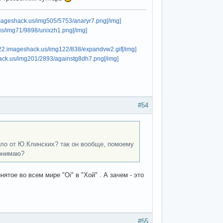
imageshack.us/img505/5753/anaryr7.png[/img]
us/img71/9898/unixzh1.png[/img]
122.imageshack.us/img122/838/expandvw2.gif[/img]
hack.us/img201/2893/againstg8dh7.png[/img]
#54
шло от Ю.Клинских? так он вообще, помоему
понимаю?
ятое во всем мире "Oi" в "Хой" . А зачем - это
#55