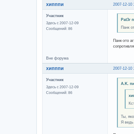
хипппи
2007-12-10 
Участник
Pat3r 
Здесь с 2007-12-09
Панк о
Сообщений: 86
Панк-это а
сопротивля
Вне форума
хипппи
2007-12-10 
Участник
A.K. п
Здесь с 2007-12-09
Сообщений: 86
хи
Кс
Ты, як
Я ведь 