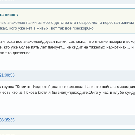
ra пишет:
ные знакомые панки из моего детства кто повзрослел и перестал занима
ках, кого уже нет в живых. вот так всё прескорбно.
ктически все знакомые/друзья панки, согласна, что многие позеры и вск
е, кто уже более пять лет панкует... не сидит на тяжелых наркотиках... и 
аю это движение
21:09:53
к группа "Комитет Бедноты",если кто слышал.Панк-это война с миром,си
 есть кто из Пскова (хотя я бы знал)-приходите,16-го у нас в клубе сунд
08:35:35