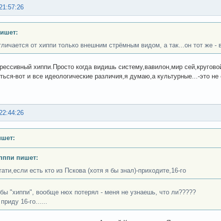
21:57:26
пишет:
тличается от хиппи только внешним стрёмным видом, а так...он тот же - 
грессивный хиппи.Просто когда видишь систему,вавилон,мир сей,круговой
ться-вот и все идеологические различия,я думаю,а культурные...-это не
22:44:26
ишет:
пппи пишет:
тати,если есть кто из Пскова (хотя я бы знал)-приходите,16-го
обы "хиппи", вообще нюх потерял - меня не узнаешь, что ли?????
приду 16-го......