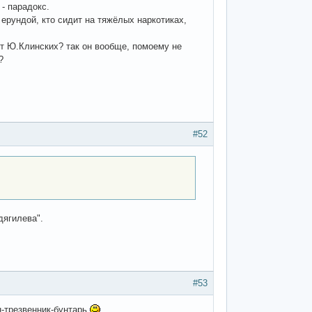
 - парадокс.
ерундой, кто сидит на тяжёлых наркотиках,
от Ю.Клинских? так он вообще, помоему не
?
#52
дягилева".
#53
н-трезвенник-бунтарь