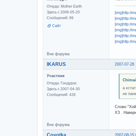
Откуда: Mother Earth
Здесь с 2006-05-20
[img]http://
Сообщений: 99
[img]http://
[img]http:/
Сайт
[img]http://
[img]http://
[img]http://
Вне форума
IKARUS
2007-07-28 
Участник
Chimai
Откуда: Гондурас
а кста
Здесь с 2007-04-30
не пан
Сообщений: 428
Слово "Хой
ХЗ . Навер
Вне форума
Coyotka
2007-08-15 