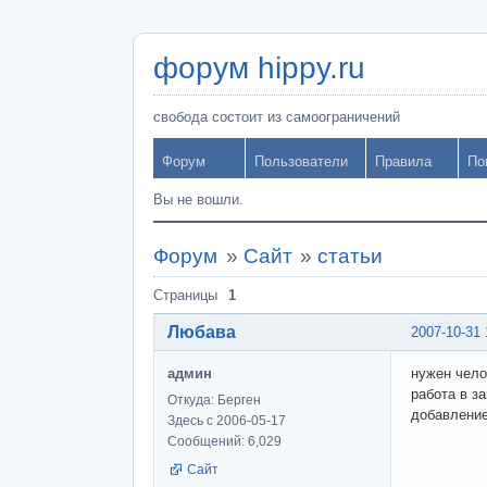
форум hippy.ru
свобода состоит из самоограничений
Форум
Пользователи
Правила
По
Вы не вошли.
Форум
»
Сайт
»
статьи
Страницы
1
Любава
2007-10-31 
админ
нужен чело
работа в з
Откуда: Берген
добавление
Здесь с 2006-05-17
Сообщений: 6,029
Сайт