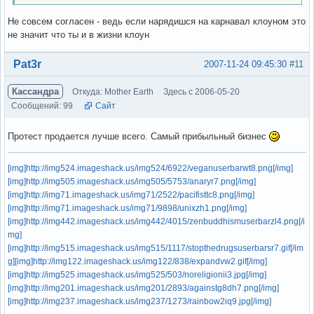
Не совсем согласен - ведь если нарядишся на карнавал клоуном это
не значит что ты и в жизни клоун
Вне форума
Pat3r
2007-11-24 09:45:30
#11
Кассандра
Откуда: Mother Earth
Здесь с 2006-05-20
Сообщений: 99
Сайт
Протест продается лучше всего. Самый прибыльный бизнес
[img]http://img524.imageshack.us/img524/6922/veganuserbarwt8.png[/img]
[img]http://img505.imageshack.us/img505/5753/anaryr7.png[/img]
[img]http://img71.imageshack.us/img71/2522/pacifisttc8.png[/img]
[img]http://img71.imageshack.us/img71/9898/unixzh1.png[/img]
[img]http://img442.imageshack.us/img442/4015/zenbuddhismuserbarzl4.png[/i
mg]
[img]http://img515.imageshack.us/img515/1117/stopthedrugsuserbarsr7.gif[/im
g]
[img]http://img122.imageshack.us/img122/838/expandvw2.gif[/img]
[img]http://img525.imageshack.us/img525/503/noreligionii3.jpg[/img]
[img]http://img201.imageshack.us/img201/2893/againstg8dh7.png[/img]
[img]http://img237.imageshack.us/img237/1273/rainbow2iq9.jpg[/img]