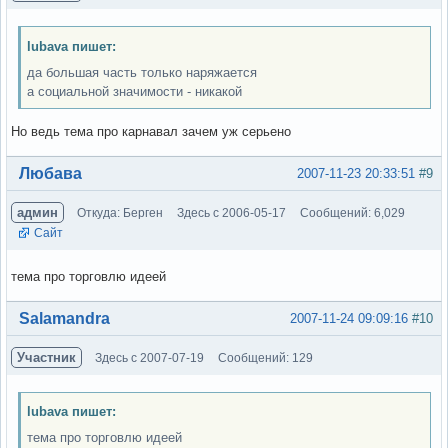
lubava пишет:
да большая часть только наряжается
а социальной значимости - никакой
Но ведь тема про карнавал зачем уж серьено
Вне форума
Любава
2007-11-23 20:33:51
#9
админ
Откуда: Берген
Здесь с 2006-05-17
Сообщений: 6,029
Сайт
тема про торговлю идеей
Вне форума
Salamandra
2007-11-24 09:09:16
#10
Участник
Здесь с 2007-07-19
Сообщений: 129
lubava пишет:
тема про торговлю идеей