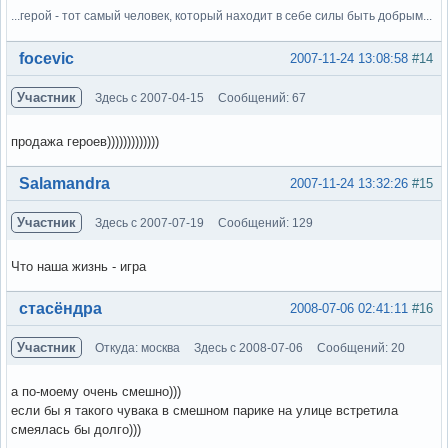
...герой - тот самый человек, который находит в себе силы быть добрым...
Вне форума
focevic
2007-11-24 13:08:58
#14
Участник
Здесь с 2007-04-15
Сообщений: 67
продажа героев)))))))))))))
Вне форума
Salamandra
2007-11-24 13:32:26
#15
Участник
Здесь с 2007-07-19
Сообщений: 129
Что наша жизнь - игра
Вне форума
стасёндра
2008-07-06 02:41:11
#16
Участник
Откуда: москва
Здесь с 2008-07-06
Сообщений: 20
а по-моему очень смешно)))
если бы я такого чувака в смешном парике на улице встретила
смеялась бы долго)))