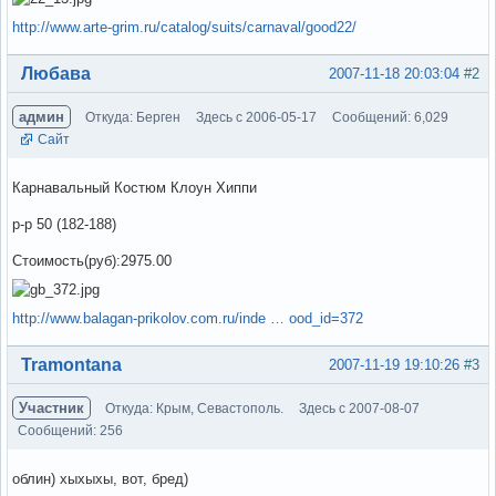
http://www.arte-grim.ru/catalog/suits/carnaval/good22/
Вне форума
Любава
2007-11-18 20:03:04
#2
админ
Откуда: Берген
Здесь с 2006-05-17
Сообщений: 6,029
Сайт
Карнавальный Костюм Клоун Хиппи
р-р 50 (182-188)
Стоимость(руб):2975.00
http://www.balagan-prikolov.com.ru/inde … ood_id=372
Вне форума
Tramontana
2007-11-19 19:10:26
#3
Участник
Откуда: Крым, Севастополь.
Здесь с 2007-08-07
Сообщений: 256
облин) хыхыхы, вот, бред)