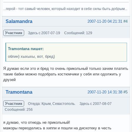
...герой - тот самый человек, который находит в себе силы быть добрым...
Вне форума
Salamandra
2007-11-20 04:21:31
#4
Участник
Здесь с 2007-07-19
Сообщений: 129
Tramontana пишет:
облин) хыхыхы, вот, бред)
Я думаю если это и бред то очень прикольный только зачем платить
такие бабки можно подобрать костюмчики у себя или одолжить у
друзей
Вне форума
Tramontana
2007-11-20 14:31:38
#5
Участник
Откуда: Крым, Севастополь.
Здесь с 2007-08-07
Сообщений: 256
я думаю, что отнюдь не прикольный!
мажоры переоделись в хиппи и пошли на дискотеку в честь