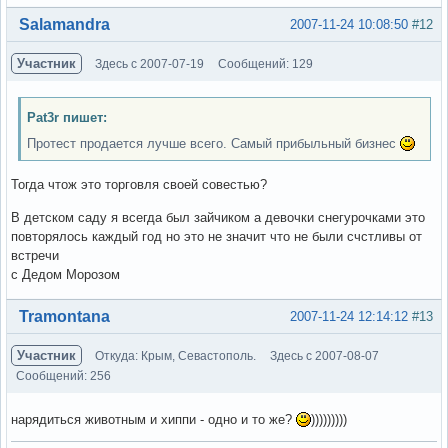
Вне форума
Salamandra
2007-11-24 10:08:50
#12
Участник
Здесь с 2007-07-19
Сообщений: 129
Pat3r пишет:
Протест продается лучше всего. Самый прибыльный бизнес
Тогда чтож это торговля своей совестью?
В детском саду я всегда был зайчиком а девочки снегурочками это
повторялось каждый год но это не значит что не были счстливы от
встречи
с Дедом Морозом
Вне форума
Tramontana
2007-11-24 12:14:12
#13
Участник
Откуда: Крым, Севастополь.
Здесь с 2007-08-07
Сообщений: 256
нарядиться животным и хиппи - одно и то же?
)))))))))