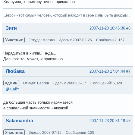
Хелоуина, к примеру..очень прикольно ...
...герой - тот самый человек, который находит в себе силы быть добрым...
Вне форума
Зиги
2007-11-20 16:46:36
#6
Участник
Откуда: Москва
Здесь с 2007-02-26
Сообщений: 157
Нарядиться в хиппи... н-да...
Для кого-то, может, и прикольно...
Вне форума
Любава
2007-11-20 17:04:44
#7
админ
Откуда: Берген
Здесь с 2006-05-17
Сообщений: 6,029
Сайт
да большая часть только наряжается
а социальной значимости - никакой
Вне форума
Salamandra
2007-11-23 20:31:19
#8
Участник
Здесь с 2007-07-19
Сообщений: 129