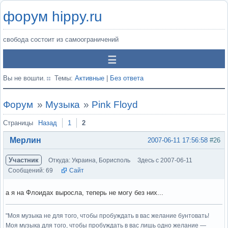
форум hippy.ru
свобода состоит из самоограничений
Вы не вошли.
Темы:
Активные
|
Без ответа
Форум
»
Музыка
»
Pink Floyd
Страницы
Назад
1
2
Мерлин
2007-06-11 17:56:58
#26
Участник
Откуда: Украина, Борисполь
Здесь с 2007-06-11
Сообщений: 69
Сайт
а я на Флоидах выросла, теперь не могу без них...
"Моя музыка не для того, чтобы пробуждать в вас желание бунтовать!
Моя музыка для того, чтобы пробуждать в вас лишь одно желание —