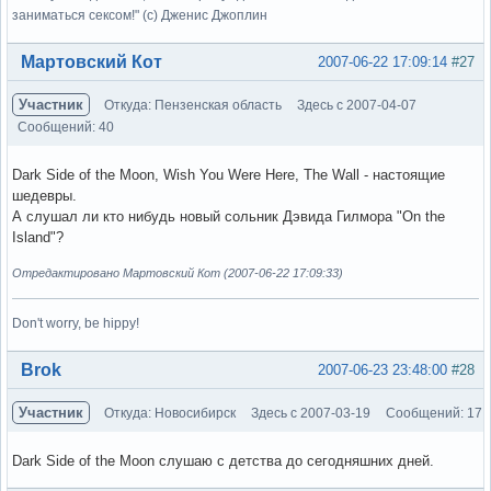
заниматься сексом!" (с) Дженис Джоплин
Вне форума
Мартовский Кот
2007-06-22 17:09:14
#27
Участник
Откуда: Пензенская область
Здесь с 2007-04-07
Сообщений: 40
Dark Side of the Moon, Wish You Were Here, The Wall - настоящие
шедевры.
А слушал ли кто нибудь новый сольник Дэвида Гилмора "On the
Island"?
Отредактировано Мартовский Кот (2007-06-22 17:09:33)
Don't worry, be hippy!
Вне форума
Brok
2007-06-23 23:48:00
#28
Участник
Откуда: Новосибирск
Здесь с 2007-03-19
Сообщений: 17
Dark Side of the Moon слушаю с детства до сегодняшних дней.