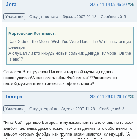
Вне форума
Jora
2007-11-14 09:46:30
#29
Участник
Откуда: полтава
Здесь с 2007-01-18
Сообщений: 5
Мартовский Кот пишет:
Dark Side of the Moon, Wish You Were Here, The Wall - настоящие
шедевры.
А слушал ли кто нибудь новый сольник Дэвида Гилмора "On the
Island"?
Согласен-Это щедевры Пинков,и мировой музыки,недавно
переслушивал!А как вам альбом Файнал кат???помоему он
плохой,музыки мало а звуковых эфетов много!!!
Вне форума
boogie
2007-11-29 01:26:17
#30
Участник
Откуда: Україна
Здесь с 2007-11-28
Сообщений: 3
"Final Cut" - детище Вотерса, в музыкальном плане очень не плохой
альбом, цельный, даже сложно что-то выделить. это собственно тот
альбом которым флойды как группа заканчиваются. следущий, "A