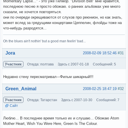
Momentary Lapse..." - это уже Гилмор. "Division Bell" мне нравится,
последнюю песню я просто обожаю. о ранних альбомах уже много
сказали, не хочется повторяться.
они по очереди окрещиваются от слухов про реюнион, но как знать,
может вслед за грядущими концертами Цеппелин, флойды тоже на
что-нибудь разродятся...
Oh the blues ain't nothin' but a good man feelin' bad...
Вне форума
Jora
2008-02-09 18:52:46
#31
Участник
Откуда: полтава
Здесь с 2007-01-18
Сообщений: 5
Недавно стену пересматривал---Фильм шикарный!!!
Вне форума
Green_Animal
2008-02-25 18:47:19
#32
Участник
Откуда: Татарстан
Здесь с 2007-10-30
Сообщений: 7
Сайт
Люблю... В последнее время только их и слушаю... Обожаю Atom
Mother Heart, Wish You Were Here, Green Is The Colour.