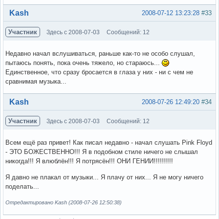
Вне форума
Kash
2008-07-12 13:23:28
#33
Участник
Здесь с 2008-07-03
Сообщений: 12
Недавно начал вслушиваться, раньше как-то не особо слушал,
пытаюсь понять, пока очень тяжело, но стараюсь...
Единственное, что сразу бросается в глаза у них - ни с чем не
сравнимая музыка...
Вне форума
Kash
2008-07-26 12:49:20
#34
Участник
Здесь с 2008-07-03
Сообщений: 12
Всем ещё раз привет! Как писал недавно - начал слушать Pink Floyd
- ЭТО БОЖЕСТВЕННО!!! Я в подобном стиле ничего не слышал
никогда!!! Я влюблён!!! Я потрясён!!! ОНИ ГЕНИИ!!!!!!!!!!
Я давно не плакал от музыки... Я плачу от них... Я не могу ничего
поделать...
Отредактировано Kash (2008-07-26 12:50:38)