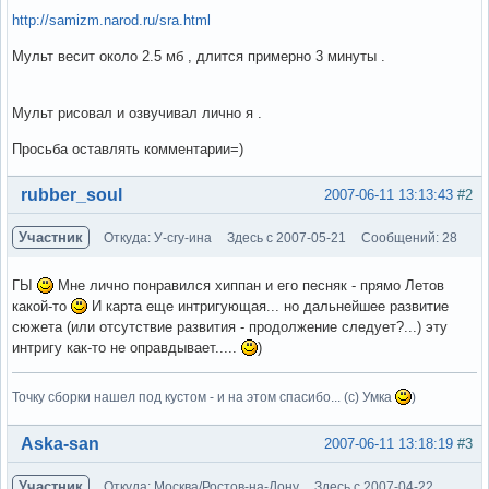
http://samizm.narod.ru/sra.html
Мульт весит около 2.5 мб , длится примерно 3 минуты .
Мульт рисовал и озвучивал лично я .
Просьба оставлять комментарии=)
Вне форума
rubber_soul
2007-06-11 13:13:43
#2
Участник
Откуда: У-cry-ина
Здесь с 2007-05-21
Сообщений: 28
ГЫ
Мне лично понравился хиппан и его песняк - прямо Летов
какой-то
И карта еще интригующая... но дальнейшее развитие
сюжета (или отсутствие развития - продолжение следует?...) эту
интригу как-то не оправдывает.....
)
Точку сборки нашел под кустом - и на этом спасибо... (с) Умка
)
Вне форума
Aska-san
2007-06-11 13:18:19
#3
Участник
Откуда: Москва/Ростов-на-Дону
Здесь с 2007-04-22