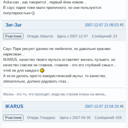
Aska-san , как говорится , первый блин комом...
В саус парке тоже мало приличного, но они пользуются
популярностью=))
Вне форума
Зиг-Заг
2007-12-07 21:09:53
#5
Участник
Откуда: Иркутск
Здесь с 2007-12-07
Сообщений: 23
Саус Парк рисуют далеко не любители, он давольно красиво
нарисован...
IKARUS, качество твоего мульта оставляет желать лучшего, но
качество совсем не главное, главное - это его глубокий смысл...
чтоб не для каждого
А если делать просто юмористический мульт, то качество,
обязательно, должно радовать глаз...
Жизнь - это то, что проходит, когда мы строим планы на жизнь...
Вне форума
IKARUS
2007-12-07 22:04:33
#6
Участник
Откуда: Гондурас
Здесь с 2007-04-30
Сообщений: 428