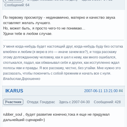
Сообщений: 64
По первому просмотру - нединамично, матерно и качество звука
оставляет желать лучшего.
Но, может быть, я просто чего-то не понимаю...
Удачи тебе в любом случае.
У меня когда-нибудь будет настоящий друг, когда-нибудь буду без остатка
влюблен и любим (я верю в это — иначе зачем все?), и тогда расскажу
этому долгожданному человеку, как я шел к нему, как много ошибался,
спотыкался, падал, как обманывал себя и других, как исступленно ждал
полосы яви и правды. Я все расскажу, честно, без утайки. Мне нужно это
рассказать, чтобы покончить с собой прежним и начать все с нуля.
Владислав Дорошенко
Вне форума
IKARUS
2007-06-11 13:21:00
#4
Участник
Откуда: Гондурас
Здесь с 2007-04-30
Сообщений: 428
rubber_soul , будет развитие конечно,тока я еще не придумал
дальнейший сценарий=)