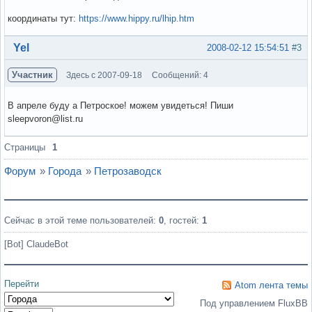
координаты тут:
https://www.hippy.ru/lhip.htm
Вне форума
Yel
2008-02-12 15:54:51
#3
Участник
Здесь с 2007-09-18
Сообщений: 4
В апреле буду а Петроское! можем увидеться! Пиши
sleepvoron@list.ru
Вне форума
Страницы
1
Форум
»
Города
»
Петрозаводск
Сейчас в этой теме пользователей:
0
, гостей:
1
[Bot] ClaudeBot
Перейти
Atom лента темы
Под управлением FluxBB