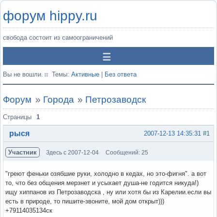
форум hippy.ru
свобода состоит из самоограничений
Вы не вошли.
Темы:
Активные
|
Без ответа
Форум
»
Города
»
Петрозаводск
Страницы
1
рыся
2007-12-13 14:35:31
#1
Участник
Здесь с 2007-12-04
Сообщений: 25
"греют феньки озябшие руки, холодно в кедах, но это-фигня". а вот
то, что без общения мерзнет и усыхает душа-не годится никуда!)
ищу хиппанов из Петрозаводска , ну или хотя бы из Карелии.если вы
есть в природе, то пишите-звоните, мой дом открыт)))
+79114035134ск