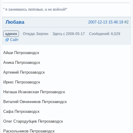
" я занимаюсь любовью, а не войной!"
Вне форума
Любава
2007-12-13 15:46:19
#2
админ
Откуда: Берген
Здесь с 2006-05-17
Сообщений: 6,029
Сайт
Айши Петрозаводск
Аника Петрозаводск
Артемий Петрозаводск
Иркес Петрозаводск
Наташа Исаковская Петрозаводск
Виталий Овчинников Петрозаводск
Сафа Петрозаводск
Олег Стародубцев Петрозаводск
Раскольников Петрозаводск