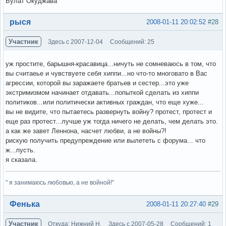
Булат Окуджава
Вне форума
рыся
2008-01-11 20:02:52
#28
Участник
Здесь с 2007-12-04
Сообщений: 25
уж простите, барышня-красавица...ничуть не сомневаюсь в том, что
вы считаеье и чувствуете себя хиппи...но что-то многовато в Вас
агрессии, которой вы заражаете братьев и сестер...это уже
экстримизмом начинает отдавать...попыткой сделать из хиппи
политиков...или политически активных граждан, что еще хуже...
вы не видите, что пытаетесь развернуть войну? протест, протест и
еще раз протест...лучше уж тогда ничего не делать, чем делать это.
а как же завет Леннона, насчет любви, а не войны?!
рискую получить предупреждение или вылететь с форума... что
ж...пусть.
я сказала.
" я занимаюсь любовью, а не войной!"
Вне форума
Фенька
2008-01-11 20:27:40
#29
Участник
Откуда: Нижний Н.
Здесь с 2007-05-28
Сообщений: 1