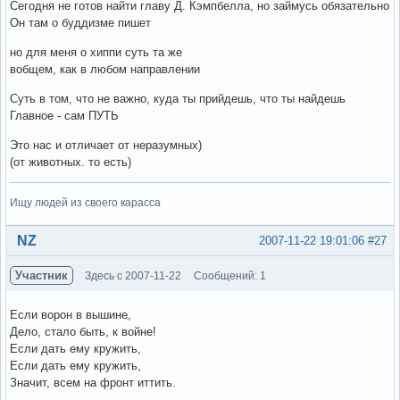
Сегодня не готов найти главу Д. Кэмпбелла, но займусь обязательно
Он там о буддизме пишет
но для меня о хиппи суть та же
вобщем, как в любом направлении
Суть в том, что не важно, куда ты прийдешь, что ты найдешь
Главное - сам ПУТЬ
Это нас и отличает от неразумных)
(от животных. то есть)
Ищу людей из своего карасса
Вне форума
NZ
2007-11-22 19:01:06
#27
Участник
Здесь с 2007-11-22
Сообщений: 1
Если ворон в вышине,
Дело, стало быть, к войне!
Если дать ему кружить,
Если дать ему кружить,
Значит, всем на фронт иттить.