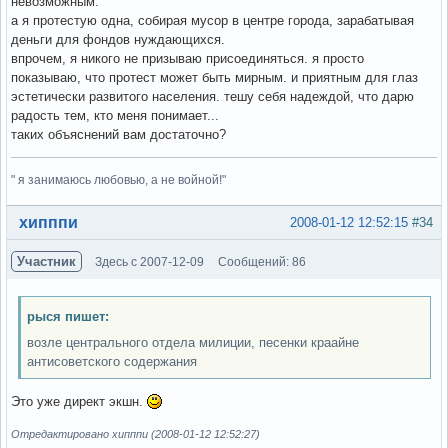
невозможным.
а я протестую одна, собирая мусор в центре города, зарабатывая
деньги для фондов нуждающихся.
впрочем, я никого не призываю присоединяться. я просто
показываю, что протест может быть мирным. и приятным для глаз
эстетически развитого населения. тешу себя надеждой, что дарю
радость тем, кто меня понимает...
таких объяснений вам достаточно?
" я занимаюсь любовью, а не войной!"
Вне форума
хипппи
2008-01-12 12:52:15
#34
Участник
Здесь с 2007-12-09
Сообщений: 86
рыся пишет:
возле центрального отдела милиции, песенки краайне
антисоветского содержания
Это уже директ экшн.
Отредактировано хипппи (2008-01-12 12:52:27)