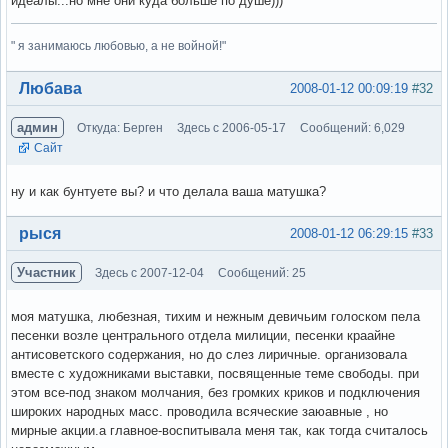
идеалы...но мне они куда больше по душе)))
" я занимаюсь любовью, а не войной!"
Вне форума
Любава
2008-01-12 00:09:19
#32
админ
Откуда: Берген
Здесь с 2006-05-17
Сообщений: 6,029
Сайт
ну и как бунтуете вы? и что делала ваша матушка?
Вне форума
рыся
2008-01-12 06:29:15
#33
Участник
Здесь с 2007-12-04
Сообщений: 25
моя матушка, любезная, тихим и нежным девичьим голоском пела
песенки возле центрального отдела милиции, песенки краайне
антисоветского содержания, но до слез лиричные. организовала
вместе с художниками выставки, посвященные теме свободы. при
этом все-под знаком молчания, без громких криков и подключения
широких народных масс. проводила всяческие заюавные , но
мирные акции.а главное-воспитывала меня так, как тогда считалось