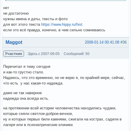
нет
не достаточно
нужны имена и даты, тексты и фото
для вот этого текста
https://www.hippy.ru/hist
если это всё правда, конечно, в чем сильно сомневаюсь
Вне форума
Maggot
2008-01-14 00:41:08
#36
Участник
Здесь с 2007-09-05
Сообщений: 50
Перечитал я тему сегодня
и как-то грустно стало.
Надеюсь, что это временно, но не верю я, по крайней мере, сейчас,
что есть у нас какая-то надежда.
даже не так наверное
надежда она всегда есть.
на протяжении всей истории человечества находились чудаки,
которые сеяли светлое-доброе-вечное,
ну и которых первых били камнями, сжигали на кострах, садили в
лагеря или в психиатрические клиники.