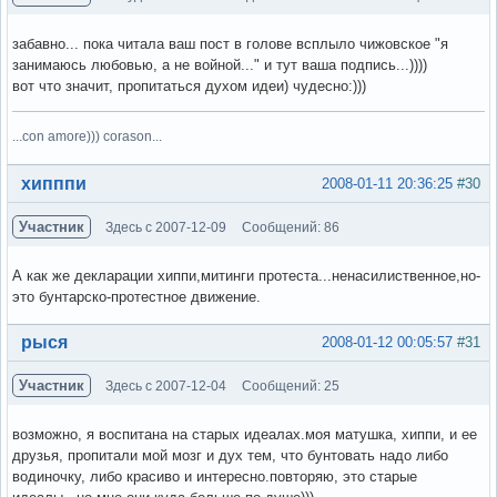
забавно... пока читала ваш пост в голове всплыло чижовское "я
занимаюсь любовью, а не войной..." и тут ваша подпись...))))
вот что значит, пропитаться духом идеи) чудесно:)))
...con amore))) corason...
Вне форума
хипппи
2008-01-11 20:36:25
#30
Участник
Здесь с 2007-12-09
Сообщений: 86
А как же декларации хиппи,митинги протеста...ненасилиственное,но-
это бунтарско-протестное движение.
Вне форума
рыся
2008-01-12 00:05:57
#31
Участник
Здесь с 2007-12-04
Сообщений: 25
возможно, я воспитана на старых идеалах.моя матушка, хиппи, и ее
друзья, пропитали мой мозг и дух тем, что бунтовать надо либо
водиночку, либо красиво и интересно.повторяю, это старые