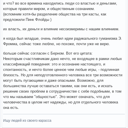
и что? во все времена находились люди со властью и деньгами,
которые правили миром, и общественым сознанием.
(вспомним хотя-бы разделение общества на три касты, как
предложили Пинк Флойды )
их власть, их деньги и влияние несоизмеримы с нашим влиянием.
я когда был младше, очень любил идеи радикального гуманизма Э.
Фромма, сейчас тоже люблю, но похоже, почти уже не верю.
больше сейчас согласен с Берном. Вот его цитата:
Некоторым счастливчикам дано нечто, не входящее в рамки любых
классификаций поведения: это и осознание настоящего, и
спонтанность, и нечто более ценное чем любые игры, - подлинная
близость. Но для неподготовленного человека все три возможности
могут быть пугающими и даже опасными. Возможно, для
большинства лучше оставаться такими, как они есть, и искать
решение своих проблем в сотрудничестве с себе подобными, в том
что мы называем "общностью". Это может означать, что для
человечества в целом нет надежды, но для отдельного человека
она есть.
Ищу людей из своего карасса