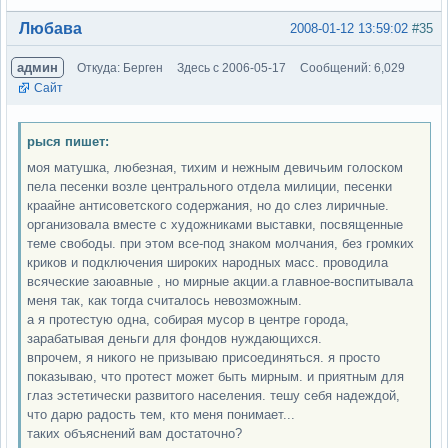
Вне форума
Любава
2008-01-12 13:59:02
#35
админ
Откуда: Берген
Здесь с 2006-05-17
Сообщений: 6,029
Сайт
рыся пишет:
моя матушка, любезная, тихим и нежным девичьим голоском
пела песенки возле центрального отдела милиции, песенки
краайне антисоветского содержания, но до слез лиричные.
организовала вместе с художниками выставки, посвященные
теме свободы. при этом все-под знаком молчания, без громких
криков и подключения широких народных масс. проводила
всяческие заюавные , но мирные акции.а главное-воспитывала
меня так, как тогда считалось невозможным.
а я протестую одна, собирая мусор в центре города,
зарабатывая деньги для фондов нуждающихся.
впрочем, я никого не призываю присоединяться. я просто
показываю, что протест может быть мирным. и приятным для
глаз эстетически развитого населения. тешу себя надеждой,
что дарю радость тем, кто меня понимает...
таких объяснений вам достаточно?