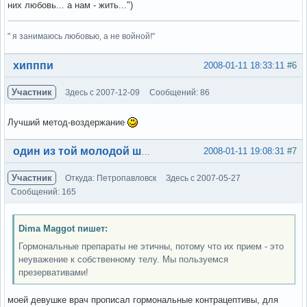
них любовь... а нам - жить...")
" я занимаюсь любовью, а не войной!"
Вне форума
хипппи
2008-01-11 18:33:11
#6
Участник
Здесь с 2007-12-09
Сообщений: 86
Лучший метод-воздержание
Вне форума
2008-01-11 19:08:31
#7
один из той молодой шпаны
Участник
Откуда: Петропавловск
Здесь с 2007-05-27
Сообщений: 165
Dima Maggot пишет:
Гормональные препараты не этичны, потому что их прием - это
неуважение к собственному телу. Мы пользуемся
презервативами!
моей девушке врач прописал гормональные контрацептивы, для