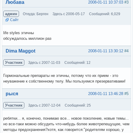
Вне форума
Любава
2008-01-11 10:37:03
#3
админ
Откуда: Берген
Здесь с 2006-05-17
Сообщений: 6,029
Сайт
life styles этичны
обсуждалось миллион раз
Вне форума
Dima Maggot
2008-01-11 13:30:12
#4
Участник
Здесь с 2007-11-03
Сообщений: 12
Гормональные препараты не этичны, потому что их прием - это
неуважение к собственному телу. Мы пользуемся презервативами!
Вне форума
рыся
2008-01-11 13:46:28
#5
Участник
Здесь с 2007-12-04
Сообщений: 25
ребятки... я, конечно, понимаю все... новое поколение, новые темы...
но все-таки можно обсудить что-нибудь более животрепещущее, чем
методы предохранения?хотя, как говорится:"родителям хорошо, у