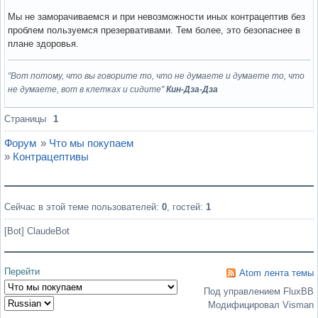
Мы не заморачиваемся и при невозможности иных контрацептив без
проблем пользуемся презервативами. Тем более, это безопаснее в
плане здоровья.
"Вот потому, что вы говорите то, что не думаете и думаете то, что
не думаете, вот в клетках и сидите"
Кин-Дза-Дза
Вне форума
Страницы
1
Форум
»
Что мы покупаем
»
Контрацептивы
Сейчас в этой теме пользователей:
0
, гостей:
1
[Bot] ClaudeBot
Перейти
Atom лента темы
Под управлением FluxBB
Модифицировал Visman