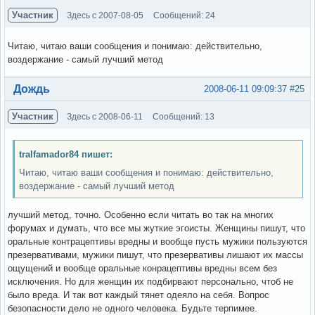
Участник
Здесь с 2007-08-05
Сообщений: 24
Читаю, читаю ваши сообщения и понимаю: действительно,
воздержание - самый лучший метод
Вне форума
Дождь
2008-06-11 09:09:37
#25
Участник
Здесь с 2008-06-11
Сообщений: 13
tralfamador84 пишет:
Читаю, читаю ваши сообщения и понимаю: действительно,
воздержание - самый лучший метод
лучший метод, точно. Особенно если читать во так на многих
форумах и думать, что все мы жуткие эгоисты. Женщины пишут, что
оральные контрацептивы вредны и вообще пусть мужики пользуются
презервативами, мужики пишут, что презервативы лишают их массы
ощущений и вообще оральные конрацептивы вредны всем без
исключения. Но для женщин их подбирвают персонально, чтоб не
было вреда. И так вот каждый тянет одеяло на себя. Вопрос
безопасности дело не одного человека. Будьте терпимее.