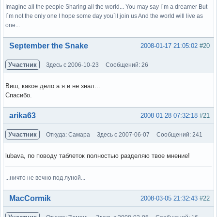
Imagine all the people Sharing all the world... You may say I`m a dreamer But
I`m not the only one I hope some day you`ll join us And the world will live as
one...
Вне форума
September the Snake
2008-01-17 21:05:02
#20
Участник
Здесь с 2006-10-23
Сообщений: 26
Виш, какое дело а я и не знал...
Спасибо.
Вне форума
arika63
2008-01-28 07:32:18
#21
Участник
Откуда: Самара
Здесь с 2007-06-07
Сообщений: 241
lubava, по поводу таблеток полностью разделяю твое мнение!
...ничто не вечно под луной...
Вне форума
MacCormik
2008-03-05 21:32:43
#22