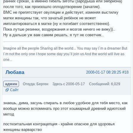
ранних сроках, а именно гибель зиготы (зародыша или эмбриона)
после того, как произошло оплодотворение (зачатие).
ВМС не препятствует овуляции и действует, изменяя выстилку
матки женщины так, что зачатый ребёнок не может
имплантироваться в матке (ну и погибает соответственно).
Пока лутше резинки, воздержания и мозгов ничего не вижу))..
Ну а дальше уж вам самим решать, я тут не советчик..
Imagine all the people Sharing all the world... You may say I`m a dreamer But
I`m not the only one I hope some day you`ll join us And the world will live as
one...
Вне форума
Любава
2008-01-17 08:28:25
#18
админ
Откуда: Берген
Здесь с 2006-05-17
Сообщений: 6,029
Сайт
знаешь, дима, засунь спираль в любое удобное для тебя место, как
вообще можно вспоминать про этот кошмарный древний идиотский
метод
посткоитальная контрацепция - крайне опасное для здоровья
женщины варварство