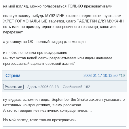
на мой взгляд, можно пользоваться ТОЛЬКО презервативами
если уж какому-нибудь МУЖЧИНЕ хочется надежности, пусть сам
ЖРЕТ ГОРМОНАЛЬНЫЕ таблетки, благо ТАБЛЕТКИ ДЛЯ МУЖЧИН
есть или, по примеру одного прогресивного товарища, канатики
перерезает
а упомянутая ОК - полный пиздец для женщин
_______
и я чёто не поняла про воздержание
мы тут устав новой секты разрабатываем или ищем наиболее
прогрессивный вариант светской жизни?
Вне форума
Стрим
2008-01-17 10:13:50
#19
Участник
Здесь с 2006-08-18
Сообщений: 182
ну видишь вспомнил ведь, September the Snake захотел услышать о
неэтичных контрацептивах, я ему рассказал.
А кто то говорил нет неэтичных контрацептивов....
На мой взгляд тоже только презервативы.