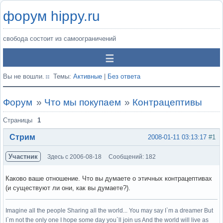
форум hippy.ru
свобода состоит из самоограничений
Вы не вошли.
Темы:
Активные
|
Без ответа
Форум
»
Что мы покупаем
»
Контрацептивы
Страницы
1
Стрим
2008-01-11 03:13:17
#1
Участник
Здесь с 2006-08-18
Сообщений: 182
Каково ваше отношение. Что вы думаете о этичных контрацептивах
(и существуют ли они, как вы думаете?).
Imagine all the people Sharing all the world... You may say I`m a dreamer But
I`m not the only one I hope some day you`ll join us And the world will live as