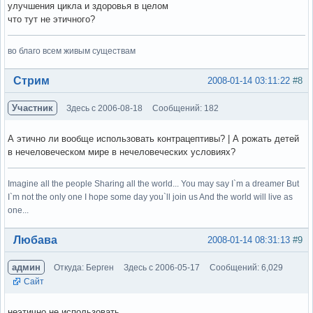
улучшения цикла и здоровья в целом
что тут не этичного?
во благо всем живым существам
Вне форума
Стрим
2008-01-14 03:11:22
#8
Участник
Здесь с 2006-08-18
Сообщений: 182
А этично ли вообще использовать контрацептивы? | А рожать детей
в нечеловеческом мире в нечеловеческих условиях?
Imagine all the people Sharing all the world... You may say I`m a dreamer But
I`m not the only one I hope some day you`ll join us And the world will live as
one...
Вне форума
Любава
2008-01-14 08:31:13
#9
админ
Откуда: Берген
Здесь с 2006-05-17
Сообщений: 6,029
Сайт
неэтично не использовать