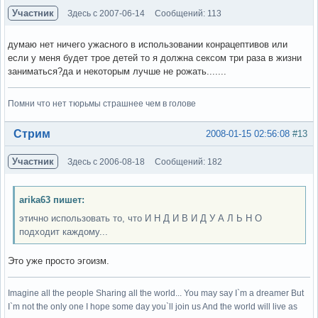
Участник
Здесь с 2007-06-14
Сообщений: 113
думаю нет ничего ужасного в использовании конрацептивов или
если у меня будет трое детей то я должна сексом три раза в жизни
заниматься?да и некоторым лучше не рожать.......
Помни что нет тюрьмы страшнее чем в голове
Вне форума
Стрим
2008-01-15 02:56:08
#13
Участник
Здесь с 2006-08-18
Сообщений: 182
arika63 пишет:
этично использовать то, что И Н Д И В И Д У А Л Ь Н О
подходит каждому...
Это уже просто эгоизм.
Imagine all the people Sharing all the world... You may say I`m a dreamer But
I`m not the only one I hope some day you`ll join us And the world will live as