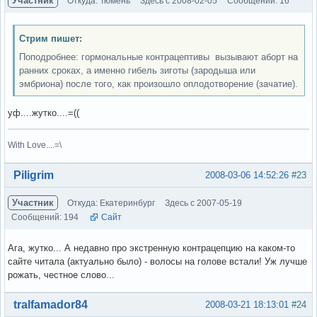
Участник
Откуда: Тюмень
Здесь с 2008-02-05
Сообщений: 16
Стрим пишет:
Поподробнее: гормональные контрацептивы вызывают аборт на
ранних сроках, а именно гибель зиготы (зародыша или
эмбриона) после того, как произошло оплодотворение (зачатие).
уф....жутко....=((
With Love....=\
Вне форума
Piligrim
2008-03-06 14:52:26
#23
Участник
Откуда: Екатеринбург
Здесь с 2007-05-19
Сообщений: 194
Сайт
Ага, жутко... А недавно про экстренную контрацепцию на каком-то
сайте читала (актуально было) - волосы на голове встали! Уж лучше
рожать, честное слово...
Вне форума
tralfamador84
2008-03-21 18:13:01
#24