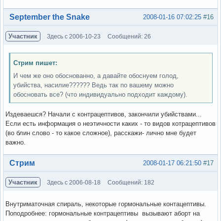
Вне форума
September the Snake
2008-01-16 07:02:25
#16
Участник
Здесь с 2006-10-23
Сообщений: 26
Стрим пишет:
И чем же оно обоснованно, а давайте обоснуем голод,
убийства, насилие?????? Ведь так по вашему можно
обосновать все? (что индивидуально подходит каждому).
Издеваешся? Начали с контрацептивов, закончили убийствами...
Если есть информация о неэтичности каких - то видов котрацептивов
(во блин слово - то какое сложное), расскажи- лично мне будет
важно.
Вне форума
Стрим
2008-01-17 06:21:50
#17
Участник
Здесь с 2006-08-18
Сообщений: 182
Внутриматочная спираль, некоторые гормональные контацептивы.
Поподробнее: гормональные контрацептивы вызывают аборт на