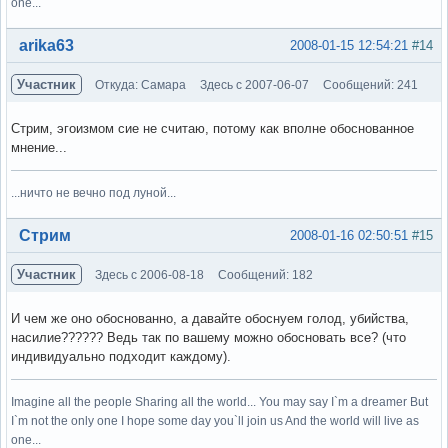
one...
Вне форума
arika63
2008-01-15 12:54:21
#14
Участник
Откуда: Самара
Здесь с 2007-06-07
Сообщений: 241
Стрим, эгоизмом сие не считаю, потому как вполне обоснованное
мнение...
...ничто не вечно под луной...
Вне форума
Стрим
2008-01-16 02:50:51
#15
Участник
Здесь с 2006-08-18
Сообщений: 182
И чем же оно обоснованно, а давайте обоснуем голод, убийства,
насилие?????? Ведь так по вашему можно обосновать все? (что
индивидуально подходит каждому).
Imagine all the people Sharing all the world... You may say I`m a dreamer But
I`m not the only one I hope some day you`ll join us And the world will live as
one...