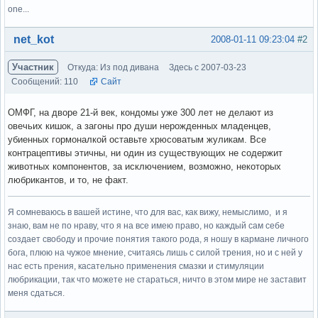
one...
Вне форума
net_kot
2008-01-11 09:23:04
#2
Участник
Откуда: Из под дивана
Здесь с 2007-03-23
Сообщений: 110
Сайт
ОМФГ, на дворе 21-й век, кондомы уже 300 лет не делают из
овечьих кишок, а загоны про души нерожденных младенцев,
убиенных гормоналкой оставьте хрюсоватым жуликам. Все
контрацептивы этичны, ни один из существующих не содержит
животных компонентов, за исключением, возможно, некоторых
любрикантов, и то, не факт.
Я сомневаюсь в вашей истине, что для вас, как вижу, немыслимо, и я
знаю, вам не по нраву, что я на все имею право, но каждый сам себе
создает свободу и прочие понятия такого рода, я ношу в кармане личного
бога, плюю на чужое мнение, считаясь лишь с силой трения, но и с ней у
нас есть прения, касательно применения смазки и стимуляции
любрикации, так что можете не стараться, ничто в этом мире не заставит
меня сдаться.