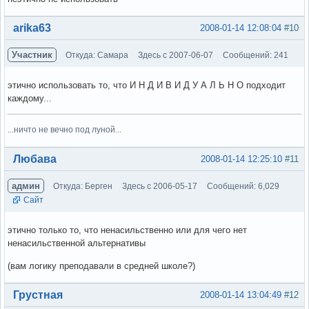
Вне форума
arika63
2008-01-14 12:08:04
#10
Участник
Откуда: Самара
Здесь с 2007-06-07
Сообщений: 241
этично использовать то, что И Н Д И В И Д У А Л Ь Н О подходит
каждому...
...ничто не вечно под луной...
Вне форума
Любава
2008-01-14 12:25:10
#11
админ
Откуда: Берген
Здесь с 2006-05-17
Сообщений: 6,029
Сайт
этично только то, что ненасильственно или для чего нет
ненасильственной альтернативы
(вам логику преподавали в средней школе?)
Вне форума
Грустная
2008-01-14 13:04:49
#12