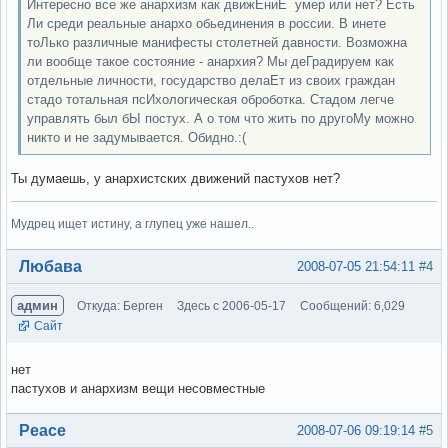
Интересно все же анархизм как движЕниЕ умер или нет? Есть
Ли среди реальные анархо обьединения в россии. В инете
тоЛько различные манифесты столетней давности. Возможна
ли вообще такое состояние - анархия? Мы деГрадируем как
отдельные личности, государство делаЕт из своих граждан
стадо тотальная псИхологическая оброботка. Стадом легче
управлять был бЫ постух. А о том что жить по другоМу можно
никто и не задумывается. Обидно.:(
Ты думаешь, у анархистских движений пастухов нет?
Мудрец ищет истину, а глупец уже нашел..
Вне форума
Любава
2008-07-05 21:54:11
#4
админ
Откуда: Берген
Здесь с 2006-05-17
Сообщений: 6,029
Сайт
нет
пастухов и анархизм вещи несовместные
Вне форума
Peace
2008-07-06 09:19:14
#5