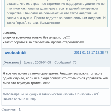
сказать, что их страстное стремление поддержать движение не
что иное как попытка адаптироваться в данной конкретном
обществе. Они сами не понимают ни что такое анархия, ни
зачем она нужна. Просто ведутся за более сильным лидером. И
таких "ярых", кстати, большинство
воистину!!!!
анархия возможна только без анархистов))))
хватит бороться за стереотипы против стереотипов!!!
Вне форума
cvobodnbli
2011-01-13 17:13:38
#7
Участник
Здесь с 2008-04-08
Сообщений: 75
Я кое что понял за некоторое время. Анархия возможна только в
одном случае, если все люди поймут что стремиться управлять кем
либо это впустую тратить себя.
Любовь преВыше нуждЫ и зависимостей. Любовь эТо Любовь и всЁ.
НичеГо больШе нЕ ищи...
Вне форума
Страницы
1