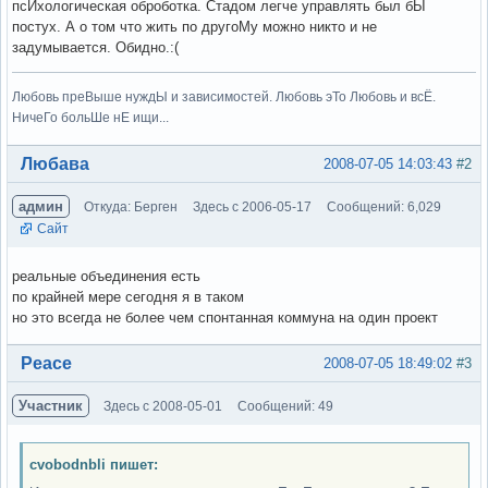
псИхологическая оброботка. Стадом легче управлять был бЫ
постух. А о том что жить по другоМу можно никто и не
задумывается. Обидно.:(
Любовь преВыше нуждЫ и зависимостей. Любовь эТо Любовь и всЁ.
НичеГо больШе нЕ ищи...
Вне форума
Любава
2008-07-05 14:03:43
#2
админ
Откуда: Берген
Здесь с 2006-05-17
Сообщений: 6,029
Сайт
реальные объединения есть
по крайней мере сегодня я в таком
но это всегда не более чем спонтанная коммуна на один проект
Вне форума
Peace
2008-07-05 18:49:02
#3
Участник
Здесь с 2008-05-01
Сообщений: 49
cvobodnbli пишет: