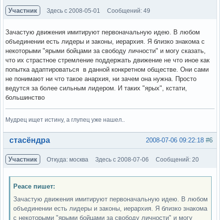
Участник
Здесь с 2008-05-01
Сообщений: 49
Зачастую движения имитируют первоначальную идею. В любом
объединении есть лидеры и законы, иерархия. Я близко знакома с
некоторыми "ярыми бойцами за свободу личности" и могу сказать,
что их страстное стремление поддержать движение не что иное как
попытка адаптироваться в данной конкретном обществе. Они сами
не понимают ни что такое анархия, ни зачем она нужна. Просто
ведутся за более сильным лидером. И таких "ярых", кстати,
большинство
Мудрец ищет истину, а глупец уже нашел..
Вне форума
стасёндра
2008-07-06 09:22:18
#6
Участник
Откуда: москва
Здесь с 2008-07-06
Сообщений: 20
Peace пишет:
Зачастую движения имитируют первоначальную идею. В любом
объединении есть лидеры и законы, иерархия. Я близко знакома
с некоторыми "ярыми бойцами за свободу личности" и могу