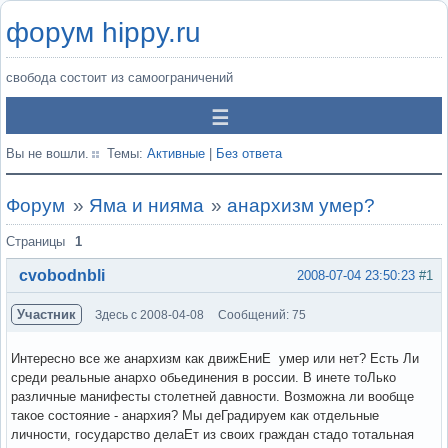
форум hippy.ru
свобода состоит из самоограничений
Вы не вошли.
Темы:
Активные
|
Без ответа
Форум
»
Яма и нияма
»
анархизм умер?
Страницы
1
cvobodnbli
2008-07-04 23:50:23
#1
Участник
Здесь с 2008-04-08
Сообщений: 75
Интересно все же анархизм как движЕниЕ умер или нет? Есть Ли
среди реальные анархо обьединения в россии. В инете тоЛько
различные манифесты столетней давности. Возможна ли вообще
такое состояние - анархия? Мы деГрадируем как отдельные
личности, государство делаЕт из своих граждан стадо тотальная