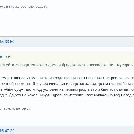
м.. и кто же все таки ведет?
15:33:50
пишет:
ер уйти из родительского дома и бродяжничать несколько лет, мусора и
 тема -главное,чтобы никто из родственников в повестках не расписывался
аким образом лет 6-7 уворачивался и надо же за год до окончания "приз
ь --был суд-- дали год условно на первый раз, а это и был тот самый по
рядке Да,это не какая-нибудь древняя история --вот буквально год назад
ет только ветер ...
15:47:29