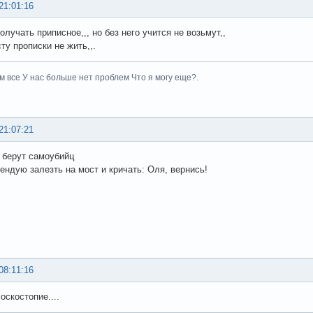
21:01:16
лучать приписное,,, но без него учится не возьмут,,
ту прописки не жить,,.
м все У нас больше нет проблем Что я могу еще?.
21:07:21
 берут самоубийц
ендую залезть на мост и кричать: Оля, вернись!
08:11:16
оскостопие....