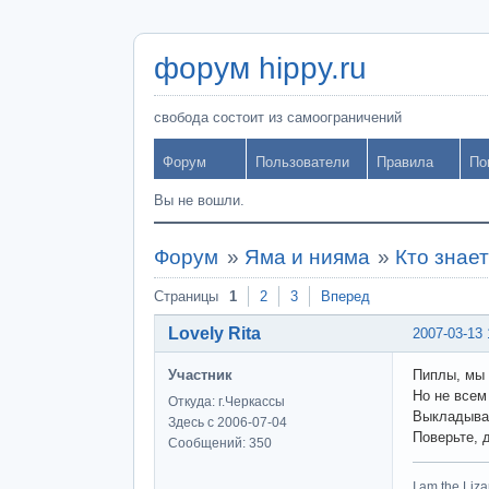
форум hippy.ru
свобода состоит из самоограничений
Форум
Пользователи
Правила
По
Вы не вошли.
Форум
»
Яма и нияма
»
Кто знае
Страницы
1
2
3
Вперед
Lovely Rita
2007-03-13 
Участник
Пиплы, мы 
Но не всем
Откуда: г.Черкассы
Выкладывай
Здесь с 2006-07-04
Поверьте, 
Сообщений: 350
I am the Li