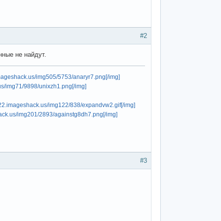
#2
нные не найдут.
imageshack.us/img505/5753/anaryr7.png[/img]
us/img71/9898/unixzh1.png[/img]
122.imageshack.us/img122/838/expandvw2.gif[/img]
hack.us/img201/2893/againstg8dh7.png[/img]
#3