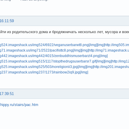
16:11:59
йти из родительского дома и бродяжничать несколько лет, мусора и вое
img524.imageshack.us/img524/6922/veganuserbarwt8.png[/img]
[img]http://img505.
img71.imageshack.us/img71/2522/pacifisttc8.png[/img]
[img]http://img71.imageshack.
/img442.imageshack.us/img442/4015/zenbuddhismuserbarzl4.png[/img]
img515.imageshack.us/img515/1117/stopthedrugsuserbarsr7.gif[/img]
[img]http://img
img525.imageshack.us/img525/503/noreligionii3.jpg[/img]
[img]http://img201.images
img237.imageshack.us/img237/1273/rainbow2iq9.jpg[/img]
17:39:51
hippy.ru/stairs/pac.htm