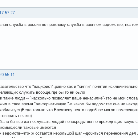
17:57:27
вная служба в роccии по-прежнему служба в военном ведомстве, поэтом
20:55:11
азательство что "пацифист",равно как и "хиппи" понятия исключительно
елающих служить вообще,где бы то ни было
 и такие люди -- "насколько позволяет ваше ненасилие"-это не мои слова
жил в свое время "альтернативную "-в каком бы ведомстве она не находи
мобилизует)Беда только что Брежневу нечто подобное могло померещит
 говорить нечего)
было бы все же послушать людей непосредственно проходящих такую сл
акомых,если таковые имеются
у ведомств--что- ж остается небольшой шаг --добиться перенесения де