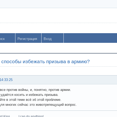
иск
Регистрация
Вход
т способы избежать призыва в армию?
14:33:25
все против войны, и, понятно, против армии.
 удаётся косить и избежать призыва.
те в этой теме всё эб этой проблеме.
для многих сейчас это животрепещущий вопрос.
zard King I can do anything!