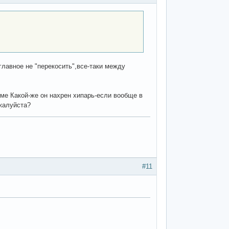
главное не "перекосить",все-таки между
ме Какой-же он нахрен хипарь-если вообще в
ожалуйста?
#11