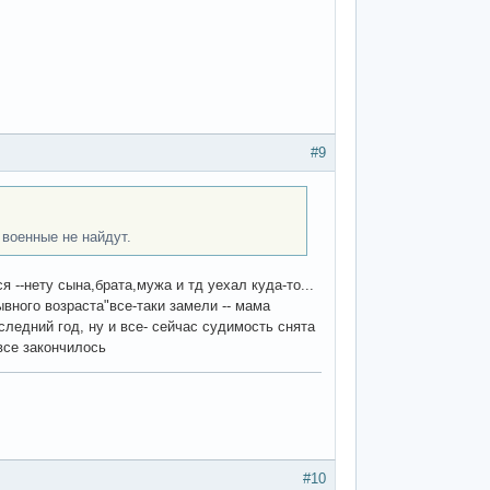
#9
 военные не найдут.
 --нету сына,брата,мужа и тд уехал куда-то...
ывного возраста"все-таки замели -- мама
следний год, ну и все- сейчас судимость снята
 все закончилось
#10