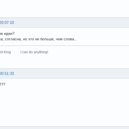
20:07:10
ые идеи?
а, согласна, но это не больше, чем слова...
zard King I can do anything!
20:51:33
???