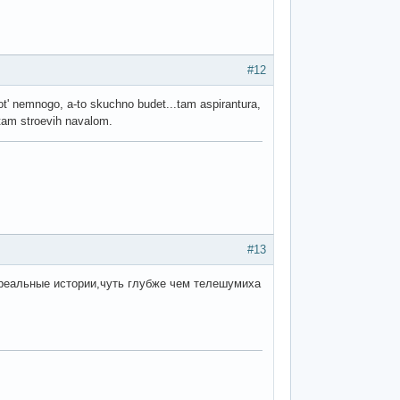
#12
 hot' nemnogo, a-to skuchno budet...tam aspirantura,
 tam stroevih navalom.
#13
 реальные истории,чуть глубже чем телешумиха