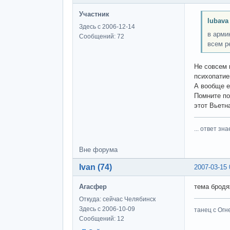
Участник
lubava
Здесь с 2006-12-14
в арми
Сообщений: 72
всем р
Не совсем 
психопатие
А вообще е
Помните по
этот Вьетн
... ответ зна
Вне форума
Ivan (74)
2007-03-15 
Агасфер
тема бродя
Откуда: сейчас Челябинск
Здесь с 2006-10-09
танец с Огне
Сообщений: 12