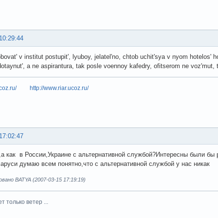
10:29:44
ovat' v institut postupit', lyuboy, jelatel'no, chtob uchit'sya v nyom hotelos'
otaynut', a ne aspirantura, tak posle voennoy kafedry, ofitserom ne voz'mut,
coz.ru/
http://www.riar.ucoz.ru/
17:02:47
,а как в России,Украине с альтернативной службой?Интересны были бы
аруси думаю всем понятно,что с альтернативной службой у нас никак
ано BATYA (2007-03-15 17:19:19)
ет только ветер ...