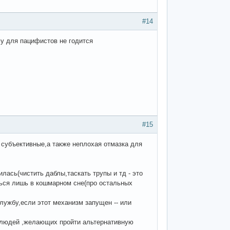
#14
у для пацифистов не годится
#15
 субъективные,а также неплохая отмазка для
лась(чистить даблы,таскать трупы и тд - это
ься лишь в кошмарном сне(про остальных
ужбу,если этот механизм запущен -- или
л людей ,желающих пройти альтернативную