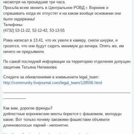
несмотря на прошедшие три часа.
Просьба всем звонить в Центральное РОВД г. Воронеж и
спрашивать когда их отпустят и на каком вообще основании они
были задержаны!
Телефоны:
(4732) 53-11-22, 52-12-42, 53-13-55
Рома написал в 13.41, что их увели в камеру, сняли шнурки, и
грозятся, что они будут сидеть минимум до вечера. Опять же, им
ничего не предъявили.
По самой последней информации на территорию отделения допущен
защитник Татьяна Нигманова
Следите за обновлениями в коммьюнити legal_team:
http://community.livejournal.com/legal_team/128556.html
----------------------------------------------------------------------------------------------------------
-------------------
Как вам, дорогие френды?
доблестные воронежские менты борются с фашизмом, молодцы
какие. Вот только почему заезжими фашистами объявили
длинноволосых парней - непонятно.