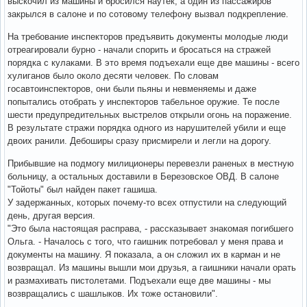
выскочил из машины и бросился наутек, а один из пассажиров
закрылся в салоне и по сотовому телефону вызвал подкрепление.
На требование инспекторов предъявить документы молодые люди
отреагировали бурно - начали спорить и бросаться на стражей
порядка с кулаками. В это время подъехали еще две машины - всего
хулиганов было около десяти человек. По словам
госавтоинспекторов, они были пьяны и невменяемы и даже
попытались отобрать у инспекторов табельное оружие. Те после
шести предупредительных выстрелов открыли огонь на поражение.
В результате стражи порядка одного из нарушителей убили и еще
двоих ранили. Дебоширы сразу присмирели и легли на дорогу.
Прибывшие на подмогу милиционеры перевезли раненых в местную
больницу, а остальных доставили в Березовское ОВД. В салоне
"Тойоты" был найден пакет гашиша.
У задержанных, которых почему-то всех отпустили на следующий
день, другая версия.
"Это была настоящая расправа, - рассказывает знакомая погибшего
Ольга. - Началось с того, что гаишник потребовал у меня права и
документы на машину. Я показала, а он сложил их в карман и не
возвращал. Из машины вышли мои друзья, а гаишники начали орать
и размахивать пистолетами. Подъехали еще две машины - мы
возвращались с шашлыков. Их тоже остановили".