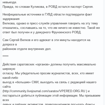
невыезде.
Правда, по словам Куликова, в РОВД остался паспорт Сергея.
Неофициальные источники в ГУВД области подтвердили факт
задержания
Вилкова, однако в пресс-службе управления говорить на эту тему
отказались, сославшись на то, что им ничего не известно. Такой же
ответ был получен и у дежурного Фрунзенского РОВД.
Сам Сергей Вилков и его адвокат в эти минуты находится на
допросе в
районном отделе внутренних дел.
*****
Действия саратовских «органов» должны получить максимально
широкую
огласку. Мы убедительно просим журналистов, всех, кто имеет
какой-либо
выход в «большие» СМИ, выходить на связь с редакцией нашего
сайта
(http://community.livejournal.com/saratov/VPERED.ORG.RU ) и
постараться добиться публикации этой информации. Мы призываем
всех
левых и рабочих активистов, правозащитников посылать факсы