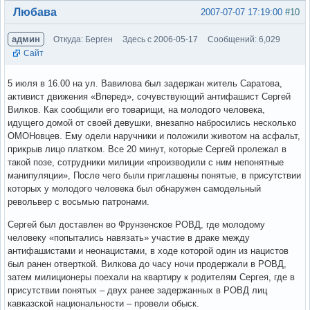
Вне форума
Любава
2007-07-07 17:19:00
#10
админ
Откуда: Берген
Здесь с 2006-05-17
Сообщений: 6,029
Сайт
5 июля в 16.00 на ул. Вавилова был задержан житель Саратова,
активист движения «Вперед», сочувствующий антифашист Сергей
Вилков. Как сообщили его товарищи, на молодого человека,
идущего домой от своей девушки, внезапно набросились несколько
ОМОНовцев. Ему одели наручники и положили животом на асфальт,
прикрыв лицо платком. Все 20 минут, которые Сергей пролежал в
такой позе, сотрудники милиции «производили с ним непонятные
манипуляции», После чего были приглашены понятые, в присутствии
которых у молодого человека был обнаружен самодельный
револьвер с восьмью патронами.
Сергей был доставлен во Фрунзенское РОВД, где молодому
человеку «попытались навязать» участие в драке между
антифашистами и неонацистами, в ходе которой один из нацистов
был ранен отверткой. Вилкова до часу ночи продержали в РОВД,
затем милиционеры поехали на квартиру к родителям Сергея, где в
присутствии понятых – двух ранее задержанных в РОВД лиц
кавказской национальности – провели обыск.