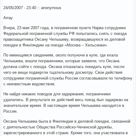
24/05/2007 - 23:40 :: anonymous
Array
Вчера, 23 мая 2007 года, в пограничном пункте Нарва сотрудники
Федеральной пограничной службы РФ попытались снять с поезда
правозащитника Оксану Челышеву, возвращавшуюся из деловой
поездки в Финляндию на поезде «Москва – Хельсинки».
По имеющимся сведениям, около полуночи в купе, где ехала
Челышева, вошли пограничники, которые заявили, что Оксана
должна сойти с поезда. Оксана отказалась покидать купе, после
чего ее вещи подвергли тщательному досмотру. Свои действия
сотрудники пограничной службы России согласовывали по телефону
с неизвестным ведомством.
Не найдя никаких поводов для задержания, пограничники
удалились. В результате их действий весь поезд был задержан на
значительное время. В настоящее время Челышева находится в
России.
Оксана Челышева была в Финляндии в деловой поездке, связанной
с деятельностью Общества Российско-Чеченской дружбы,
зарегистрированного в этой стране. Кроме того, она участвовала в