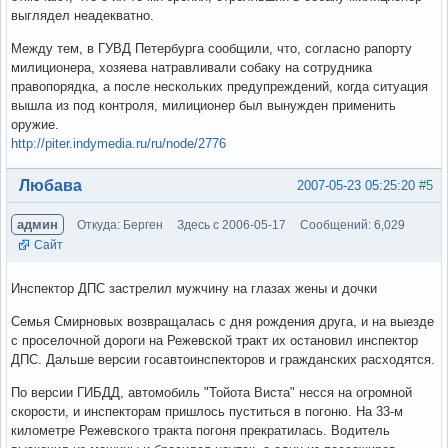
выглядел неадекватно.
Между тем, в ГУВД Петербурга сообщили, что, согласно рапорту
милиционера, хозяева натравливали собаку на сотрудника
правопорядка, а после нескольких предупреждений, когда ситуация
вышла из под контроля, милиционер был вынужден применить
оружие.
http://piter.indymedia.ru/ru/node/2776
Вне форума
Любава
2007-05-23 05:25:20
#5
админ
Откуда: Берген
Здесь с 2006-05-17
Сообщений: 6,029
Сайт
Инспектор ДПС застрелил мужчину на глазах жены и дочки
Семья Смирновых возвращалась с дня рождения друга, и на выезде
с проселочной дороги на Режевской тракт их остановил инспектор
ДПС. Дальше версии госавтоинспекторов и гражданских расходятся.
По версии ГИБДД, автомобиль "Тойота Виста" несся на огромной
скорости, и инспекторам пришлось пуститься в погоню. На 33-м
километре Режевского тракта погоня прекратилась. Водитель