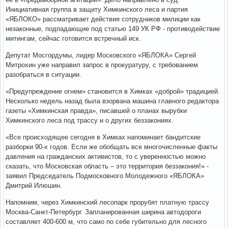
Инициативная группа в защиту Химкинского леса и партия
«ЯБЛОКО» рассматривает действия сотрудников милиции как
незаконные, подпадающие под статью 149 УК РФ - противодействие
митингам, сейчас готовится встречный иск.
Депутат Мосгордумы, лидер Московского «ЯБЛОКА» Сергей
Митрохин уже направил запрос в прокуратуру, с требованием
разобраться в ситуации.
«Предупреждение огнем» становится в Химках «доброй» традицией.
Несколько недель назад была взорвана машина главного редактора
газеты «Химкинская правда», писавшей о планах вырубки
Химкинского леса под трассу и о других беззакониях.
«Все происходящее сегодня в Химках напоминает бандитские
разборки 90-х годов. Если же обобщать все многочисленные факты
давления на гражданских активистов, то с уверенностью можно
сказать, что Московская область – это территория беззакония!» -
заявил Председатель Подмосковного Молодежного «ЯБЛОКА»
Дмитрий Илюшин.
Напомним, через Химкинский лесопарк прорубят платную трассу
Москва-Санкт-Петербург. Запланированная ширина автодороги
составляет 400-600 м, что само по себе губительно для лесного