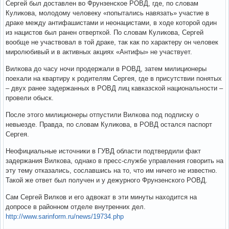
Сергей был доставлен во Фрунзенское РОВД, где, по словам
Куликова, молодому человеку «попытались навязать» участие в
драке между антифашистами и неонацистами, в ходе которой один
из нацистов был ранен отверткой. По словам Куликова, Сергей
вообще не участвовал в той драке, так как по характеру он человек
миролюбивый и в активных акциях «Антифы» не участвует.
Вилкова до часу ночи продержали в РОВД, затем милиционеры
поехали на квартиру к родителям Сергея, где в присутствии понятых
– двух ранее задержанных в РОВД лиц кавказской национальности –
провели обыск.
После этого милиционеры отпустили Вилкова под подписку о
невыезде. Правда, по словам Куликова, в РОВД остался паспорт
Сергея.
Неофициальные источники в ГУВД области подтвердили факт
задержания Вилкова, однако в пресс-службе управления говорить на
эту тему отказались, сославшись на то, что им ничего не известно.
Такой же ответ был получен и у дежурного Фрунзенского РОВД.
Сам Сергей Вилков и его адвокат в эти минуты находится на
допросе в районном отделе внутренних дел.
http://www.sarinform.ru/news/19734.php