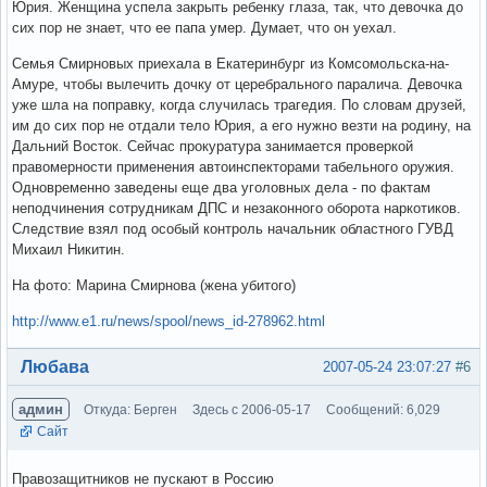
Юрия. Женщина успела закрыть ребенку глаза, так, что девочка до
сих пор не знает, что ее папа умер. Думает, что он уехал.
Семья Смирновых приехала в Екатеринбург из Комсомольска-на-
Амуре, чтобы вылечить дочку от церебрального паралича. Девочка
уже шла на поправку, когда случилась трагедия. По словам друзей,
им до сих пор не отдали тело Юрия, а его нужно везти на родину, на
Дальний Восток. Сейчас прокуратура занимается проверкой
правомерности применения автоинспекторами табельного оружия.
Одновременно заведены еще два уголовных дела - по фактам
неподчинения сотрудникам ДПС и незаконного оборота наркотиков.
Следствие взял под особый контроль начальник областного ГУВД
Михаил Никитин.
На фото: Марина Смирнова (жена убитого)
http://www.e1.ru/news/spool/news_id-278962.html
Вне форума
Любава
2007-05-24 23:07:27
#6
админ
Откуда: Берген
Здесь с 2006-05-17
Сообщений: 6,029
Сайт
Правозащитников не пускают в Россию