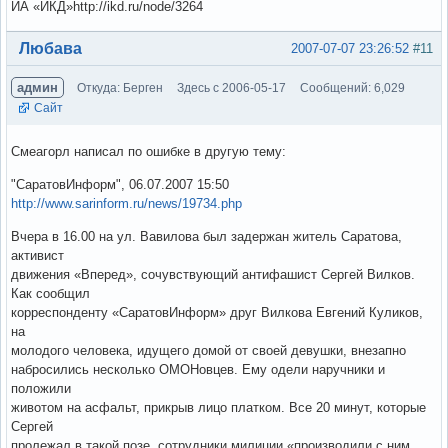
ИА «ИКД»http://ikd.ru/node/3264
Вне форума
Любава
2007-07-07 23:26:52
#11
админ
Откуда: Берген
Здесь с 2006-05-17
Сообщений: 6,029
Сайт
Смеагорл написал по ошибке в другую тему:
"СаратовИнформ", 06.07.2007 15:50
http://www.sarinform.ru/news/19734.php
Вчера в 16.00 на ул. Вавилова был задержан житель Саратова,
активист
движения «Вперед», сочувствующий антифашист Сергей Вилков.
Как сообщил
корреспонденту «СаратовИнформ» друг Вилкова Евгений Куликов,
на
молодого человека, идущего домой от своей девушки, внезапно
набросились несколько ОМОНовцев. Ему одели наручники и
положили
животом на асфальт, прикрыв лицо платком. Все 20 минут, которые
Сергей
пролежал в такой позе, сотрудники милиции «производили с ним