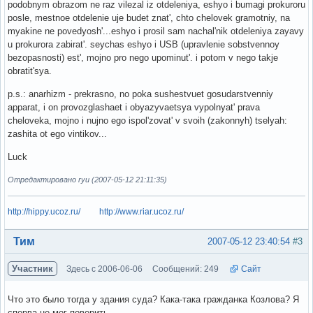
podobnym obrazom ne raz vilezal iz otdeleniya, eshyo i bumagi prokuroru
posle, mestnoe otdelenie uje budet znat', chto chelovek gramotniy, na
myakine ne povedyosh'...eshyo i prosil sam nachal'nik otdeleniya zayavy
u prokurora zabirat'. seychas eshyo i USB (upravlenie sobstvennoy
bezopasnosti) est', mojno pro nego upominut'. i potom v nego takje
obratit'sya.
p.s.: anarhizm - prekrasno, no poka sushestvuet gosudarstvenniy
apparat, i on provozglashaet i obyazyvaetsya vypolnyat' prava
cheloveka, mojno i nujno ego ispol'zovat' v svoih (zakonnyh) tselyah:
zashita ot ego vintikov...
Luck
Отредактировано ryu (2007-05-12 21:11:35)
http://hippy.ucoz.ru/
http://www.riar.ucoz.ru/
Вне форума
Тим
2007-05-12 23:40:54
#3
Участник
Здесь с 2006-06-06
Сообщений: 249
Сайт
Что это было тогда у здания суда? Кака-така гражданка Козлова? Я
сперва не мог поверить.