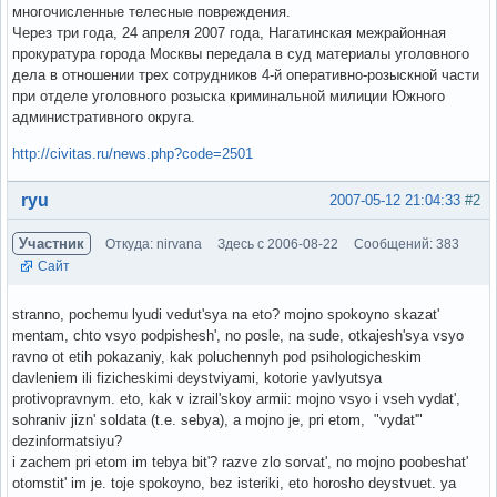
многочисленные телесные повреждения.
Через три года, 24 апреля 2007 года, Нагатинская межрайонная
прокуратура города Москвы передала в суд материалы уголовного
дела в отношении трех сотрудников 4-й оперативно-розыскной части
при отделе уголовного розыска криминальной милиции Южного
административного округа.
http://civitas.ru/news.php?code=2501
Вне форума
ryu
2007-05-12 21:04:33
#2
Участник
Откуда: nirvana
Здесь с 2006-08-22
Сообщений: 383
Сайт
stranno, pochemu lyudi vedut'sya na eto? mojno spokoyno skazat'
mentam, chto vsyo podpishesh', no posle, na sude, otkajesh'sya vsyo
ravno ot etih pokazaniy, kak poluchennyh pod psihologicheskim
davleniem ili fizicheskimi deystviyami, kotorie yavlyutsya
protivopravnym. eto, kak v izrail'skoy armii: mojno vsyo i vseh vydat',
sohraniv jizn' soldata (t.e. sebya), a mojno je, pri etom, "vydat'"
dezinformatsiyu?
i zachem pri etom im tebya bit'? razve zlo sorvat', no mojno poobeshat'
otomstit' im je. toje spokoyno, bez isteriki, eto horosho deystvuet. ya