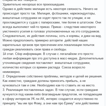
Удивительно нехорошо все произошедшее.
Однако в действиях милиции есть некоторя связность. Ничего не
происходит просто так. Милиция, фсбэшники, наркокондукторы,
внештатные сотрудники не ходят просто так по улицам, и не
прохлаждаются у судов с папиросками, тем более в штатском. Они
всегда выполняют чей-то приказ. Приказ - следствие некоторого
умстенного усилия в головах уполномоченных на это сотрудников.
Следовательно, их действия логичны, хоть и корявы, и дики на вид.
Можно предположить примерно алгоритм действий наших
карательных органов при пресечении или локализации попыток
граждан реализовать свои права и свободы.
1й этап. Сбор информации. В случае с легалайзом это просто:
любая информация про это доступна в масс-медиа. Дополнительные
уточняющие сведения поставляют внештатные сотрудники,
количество которых со времен распада Союза возросло
неимоверно.
2. Определение собственно проблемы, методов и целей ее решения.
Как известно, граждане должны приносить прибыль, а не
кучковаться там и сям. Необходимо как-то ставить их на место.
3. Реализация поставленных задач. В том случае, если граждане
кучкуются под каким-либо благовидным предлогом, не попадающим
в сферу интересов УК ли АК, интерес создается искусственно по
принципу "мы им про Фому, а они нам про Ерему" или действиями