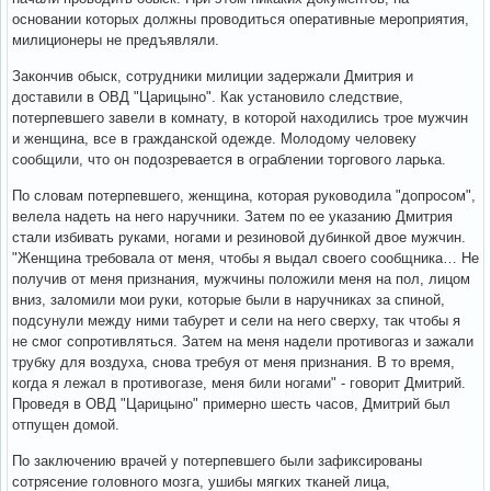
основании которых должны проводиться оперативные мероприятия,
милиционеры не предъявляли.
Закончив обыск, сотрудники милиции задержали Дмитрия и
доставили в ОВД "Царицыно". Как установило следствие,
потерпевшего завели в комнату, в которой находились трое мужчин
и женщина, все в гражданской одежде. Молодому человеку
сообщили, что он подозревается в ограблении торгового ларька.
По словам потерпевшего, женщина, которая руководила "допросом",
велела надеть на него наручники. Затем по ее указанию Дмитрия
стали избивать руками, ногами и резиновой дубинкой двое мужчин.
"Женщина требовала от меня, чтобы я выдал своего сообщника… Не
получив от меня признания, мужчины положили меня на пол, лицом
вниз, заломили мои руки, которые были в наручниках за спиной,
подсунули между ними табурет и сели на него сверху, так чтобы я
не смог сопротивляться. Затем на меня надели противогаз и зажали
трубку для воздуха, снова требуя от меня признания. В то время,
когда я лежал в противогазе, меня били ногами" - говорит Дмитрий.
Проведя в ОВД "Царицыно" примерно шесть часов, Дмитрий был
отпущен домой.
По заключению врачей у потерпевшего были зафиксированы
сотрясение головного мозга, ушибы мягких тканей лица,