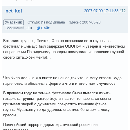
Вне форума
net_kot
2007-07-09 17:11:38
#12
Участник
Откуда: Из под дивана
Здесь с 2007-03-23
Сообщений: 110
Сайт
Вокалист группы ,,Психея,,Фео по окончании сета группы на
фестивале Эммаус был задержан ОМОНом и уведен в неизвестном
направлении.По видимому поводом послужило исполнение группой
своего хита,,Убей мента!,,.
Что было дальше я в инете не нашел,так что не могу сказать куда
парня отвели обезьяны в форме и что в итоге с ним случилось
В прошлом году на том-же фестивале Омон пытался избить
гитариста группы Трактор Боулинг,за то что парень со сцены
призывал зверей с дубинками прекратить избиение фэнов
группы.Музыканту тогда удалось спастись бегством в ложу
прессы...
Полицейский террор в дерьмократической россиянии