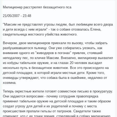
Милиционер расстрелял беззащитного пса
21/05/2007 - 23:48
"Максим не представлял угрозы людям, был любимцем всего двора
и дети всегда с ним играли" - так о собаке отозвалась Елена,
свидетельница жестокого убийства животного.
Вечером, двое милиционеров приехали по вызову, чтобы забрать
разбушевавшегося пьяницу. Они уже собирались уезжать, как
внимание одного из "живодеров в погонах" привлек, стоявший
неподалеку пес, по кличке Максим. Внезапно, милиционер выхватил
из кобуры табельное оружие, и на глазах 20 человек высадил
несколько пуль в беззащитное животное. Все это происходило на
детской площадке, в которой играли местные дети. Кроме того,
очевидцы утверждают, что собака была в ошейнике, недалеко от
хозяина.
Теперь окрестные жители готовят совместное письмо в прокуратуру.
Они задаются вопросами - почему сотрудник правопорядка
применил табельное оружие на детской площадке и таким образом
создал угрозу для детей и их родителей и почему с места
происшествия пропали гильзы от патронов. Свидетели также
отмечают, что с их точки зрения, стрелявший в собаку милиционер