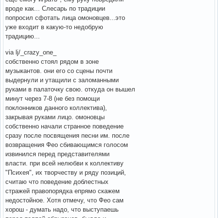
вроде как... Слесарь по традиции
попросил сфотать лица омоновцев...это
уже входит в какую-то недобрую
традицию...
via lj/_crazy_one_
собственно стоял рядом в зоне
музыкантов. они его со сцены почти
выдернули и утащили с заломанными
руками в палаточку свою. откуда он вышел
минут через 7-8 (не без помощи
поклонников данного коллектива),
закрывая руками лицо. омоновцы
собственно начали странное поведение
сразу после посвящения песни им. после
возвращения Фео сбивающимся голосом
извинился перед представителями
власти. при всей нелюбви к коллективу
"Психея", их творчеству и ряду позиций,
считаю что поведение доблестных
стражей правопорядка епрямо скажем
недостойное. Хотя отмечу, что Фео сам
хорош - думать надо, что выступаешь