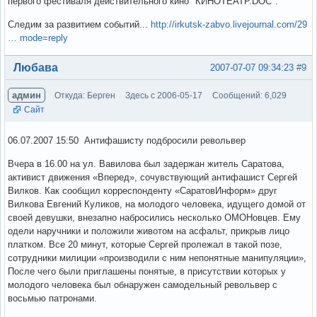
первого фестиваля действительного кино "КИНОТЕАТР.DOC".
Следим за развитием событий...
http://irkutsk-zabvo.livejournal.com/29
… mode=reply
Вне форума
Любава
2007-07-07 09:34:23
#9
админ
Откуда: Берген
Здесь с 2006-05-17
Сообщений: 6,029
Сайт
06.07.2007 15:50 Антифашисту подбросили револьвер
Вчера в 16.00 на ул. Вавилова был задержан житель Саратова,
активист движения «Вперед», сочувствующий антифашист Сергей
Вилков. Как сообщил корреспонденту «СаратовИнформ» друг
Вилкова Евгений Куликов, на молодого человека, идущего домой от
своей девушки, внезапно набросились несколько ОМОНовцев. Ему
одели наручники и положили животом на асфальт, прикрыв лицо
платком. Все 20 минут, которые Сергей пролежал в такой позе,
сотрудники милиции «производили с ним непонятные манипуляции»,
После чего были приглашены понятые, в присутствии которых у
молодого человека был обнаружен самодельный револьвер с
восьмью патронами.