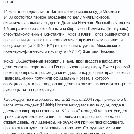
пыток
14 мая, в понедельник, в Нагатинском районном суде Москвы в
14.00 состоится первое заседание по делу милиционеров,
обвиняемых в пытках студента Дмитрия Носкова. Бывший начальник
4-й оперативно-розыскной части майор Елена Волчкова (Болкунова),
оперуполномоченные Константин Пухов и Юрий Попов обвиняются в
превышении должностных полномочий с применением насилия и
спецсредств (ст.286 УК РФ) в отношении студента Московского
инженерно-физического института (МИФИ) Дмитрия Носкова.
Фонд "Общественный вердикт", в чьем производстве находится
дело Носкова, обратился в Генеральную прокуратуру РФ с просьбой
проконтролировать расследование дела о нарушениях прав Носкова.
Правозащитники получили официальный ответ, в котором
сообщалось, что расследование дела находится на особом контроле
руководства Генпрокуратуры.
Как следует из материалов дела, 21 марта 2004 года примерно в 5
часов утра студент (МИФИ) Носков находился дома один, когда в
дверь его квартиры позвонили. В "глазок" молодой человек увидел
троих сотрудников милиции. По словам потерпевшего, когда он
открыл дверь, милиционеры, не объясняя причин происходящего,
просто оттолкнули его и вошли в квартиру. Сотрудники милиции
начали проводить обыск. При этом никаких документов, на