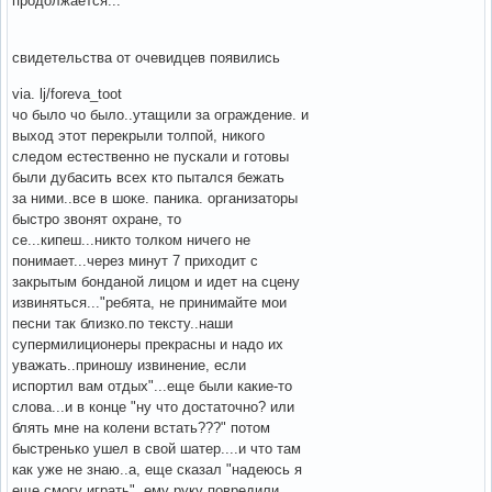
продолжается...
свидетельства от очевидцев появились
via. lj/foreva_toot
чо было чо было..утащили за ограждение. и
выход этот перекрыли толпой, никого
следом естественно не пускали и готовы
были дубасить всех кто пытался бежать
за ними..все в шоке. паника. организаторы
быстро звонят охране, то
се...кипеш...никто толком ничего не
понимает...через минут 7 приходит с
закрытым бонданой лицом и идет на сцену
извиняться..."ребята, не принимайте мои
песни так близко.по тексту..наши
супермилиционеры прекрасны и надо их
уважать..приношу извинение, если
испортил вам отдых"...еще были какие-то
слова...и в конце "ну что достаточно? или
блять мне на колени встать???" потом
быстренько ушел в свой шатер....и что там
как уже не знаю..а, еще сказал "надеюсь я
еще смогу играть", ему руку повредили