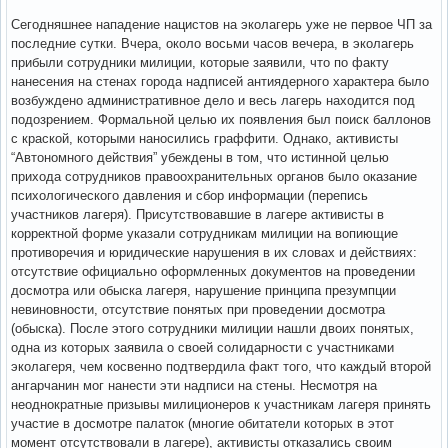
Сегодняшнее нападение нацистов на эколагерь уже не первое ЧП за
последние сутки. Вчера, около восьми часов вечера, в эколагерь
прибыли сотрудники милиции, которые заявили, что по факту
нанесения на стенах города надписей антиядерного характера было
возбуждено административное дело и весь лагерь находится под
подозрением. Формальной целью их появления был поиск баллонов
с краской, которыми наносились граффити. Однако, активисты
“Автономного действия” убеждены в том, что истинной целью
прихода сотрудников правоохранительных органов было оказание
психологического давления и сбор информации (перепись
участников лагеря). Присутствовавшие в лагере активисты в
корректной форме указали сотрудникам милиции на вопиющие
противоречия и юридические нарушения в их словах и действиях:
отсутствие официально оформленных документов на проведении
досмотра или обыска лагеря, нарушение принципа презумпции
невиновности, отсутствие понятых при проведении досмотра
(обыска). После этого сотрудники милиции нашли двоих понятых,
одна из которых заявила о своей солидарности с участниками
эколагеря, чем косвенно подтвердила факт того, что каждый второй
ангарчанин мог нанести эти надписи на стены. Несмотря на
неоднократные призывы милиционеров к участникам лагеря принять
участие в досмотре палаток (многие обитатели которых в этот
момент отсутствовали в лагере), активисты отказались своим