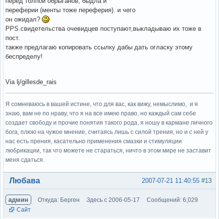
перед толпой обрыганов, быдла и
переферии (менты тоже переферия). и чего
он ожидал?
PPS.свидетельства очевидцев поступают,выкладываю их тоже в
пост.
также предлагаю копировать ссылку дабы дать огласку этому
беспределу!
Via lj/gillesde_rais
Я сомневаюсь в вашей истине, что для вас, как вижу, немыслимо, и я
знаю, вам не по нраву, что я на все имею право, но каждый сам себе
создает свободу и прочие понятия такого рода, я ношу в кармане личного
бога, плюю на чужое мнение, считаясь лишь с силой трения, но и с ней у
нас есть прения, касательно применения смазки и стимуляции
любрикации, так что можете не стараться, ничто в этом мире не заставит
меня сдаться.
Вне форума
Любава
2007-07-21 11:40:55
#13
админ
Откуда: Берген
Здесь с 2006-05-17
Сообщений: 6,029
Сайт