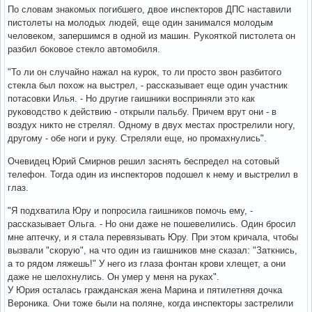
По словам знакомых погибшего, двое инспекторов ДПС наставили
пистолеты на молодых людей, еще один занимался молодым
человеком, запершимся в одной из машин. Рукояткой пистолета он
разбил боковое стекло автомобиля.
"То ли он случайно нажал на курок, то ли просто звон разбитого
стекла был похож на выстрел, - рассказывает еще один участник
потасовки Илья. - Но другие гаишники восприняли это как
руководство к действию - открыли пальбу. Причем врут они - в
воздух никто не стрелял. Одному в двух местах прострелили ногу,
другому - обе ноги и руку. Стреляли еще, но промахнулись".
Очевидец Юрий Смирнов решил заснять беспредел на сотовый
телефон. Тогда один из инспекторов подошел к нему и выстрелил в
глаз.
"Я подхватила Юру и попросила гаишников помочь ему, -
рассказывает Ольга. - Но они даже не пошевелились. Один бросил
мне аптечку, и я стала перевязывать Юру. При этом кричала, чтобы
вызвали "скорую", на что один из гаишников мне сказал: "Заткнись,
а то рядом ляжешь!" У него из глаза фонтан крови хлещет, а они
даже не шелохнулись. Он умер у меня на руках".
У Юрия осталась гражданская жена Марина и пятилетняя дочка
Вероника. Они тоже были на поляне, когда инспекторы застрелили