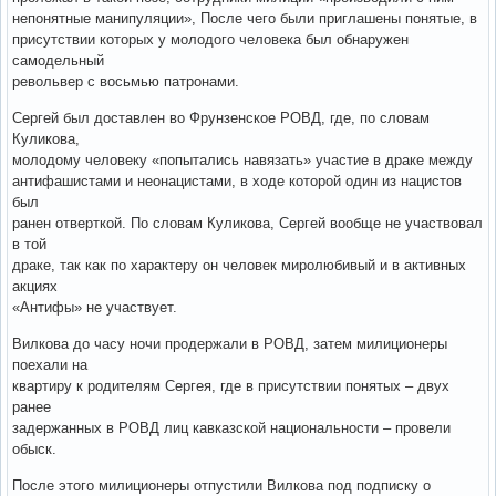
непонятные манипуляции», После чего были приглашены понятые, в
присутствии которых у молодого человека был обнаружен
самодельный
револьвер с восьмью патронами.
Сергей был доставлен во Фрунзенское РОВД, где, по словам
Куликова,
молодому человеку «попытались навязать» участие в драке между
антифашистами и неонацистами, в ходе которой один из нацистов
был
ранен отверткой. По словам Куликова, Сергей вообще не участвовал
в той
драке, так как по характеру он человек миролюбивый и в активных
акциях
«Антифы» не участвует.
Вилкова до часу ночи продержали в РОВД, затем милиционеры
поехали на
квартиру к родителям Сергея, где в присутствии понятых – двух
ранее
задержанных в РОВД лиц кавказской национальности – провели
обыск.
После этого милиционеры отпустили Вилкова под подписку о