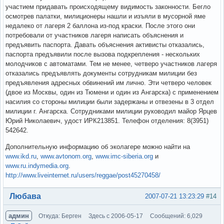
участием придавать происходящему видимость законности. Бегло
осмотрев палатки, милиционеры нашли и изъяли в мусорной яме
недалеко от лагеря 2 баллона из-под краски. После этого они
потребовали от участников лагеря написать объяснения и
предъявить паспорта. Давать объяснения активисты отказались,
паспорта предъявили после вызова подкрепления - нескольких
молодчиков с автоматами. Тем не менее, четверо участников лагеря
отказались предъявлять документы сотрудникам милиции без
предъявления адресных обвинений им лично. Эти четверо человек
(двое из Москвы, один из Тюмени и один из Ангарска) с применением
насилия со стороны милиции были задержаны и отвезены в 3 отдел
милиции г. Ангарска. Сотрудниками милиции руководил майор Ярцев
Юрий Николаевич, удост ИРК213851. Телефон отделения: 8(3951)
542642.
Дополнительную информацию об эколагере можно найти на
www.ikd.ru
,
www.аvtonom.org
,
www.imc-siberia.org
и
www.ru.indymedia.org
.
http://www.liveinternet.ru/users/reggae/post45270458/
Вне форума
Любава
2007-07-21 13:23:29
#14
админ
Откуда: Берген
Здесь с 2006-05-17
Сообщений: 6,029