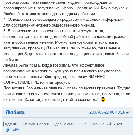
провокаторов. Навязывание своей модели происходящего,
провоцирование и запугивание - формы реализации. Как в случае с
Любавой, это может совпадать в одном действии.
4. Освещение произошедшего средствами массовой информации
для составления нужного общественного мнения.
5. В зависимости от полученного опыта и результатов,
определяется стратегия дальнейшей работы с попытками граждан
иметь собственное мнение. Можно прогнозировать эскалацию
запугивания, провокаций и насилия: по их мнению, тем меньше
желающих будет участвовать в последующих акциях, какие бы они
ни были.
Любава была права, когда говорила, что эффективное
сопротивление в условиях буржуазно-полицеского государства
организовать чрезвычайно трудно, поскольку ИМЕННО
СОПРОТИВЛЕНИЕ их и интересует.
Посмотрим. Глобальная ошибка - играть по чужим правилам. Трудно
найти правила игры в буржуазно-полицейском строе; особенно, если
их там нет. Кажется, это китаец какойто сказал, да?
Вне форума
Любава
2007-05-22 06:40:16
#4
админ
Откуда: Берген
Здесь с 2006-05-17
Сообщений: 6,029
Сайт