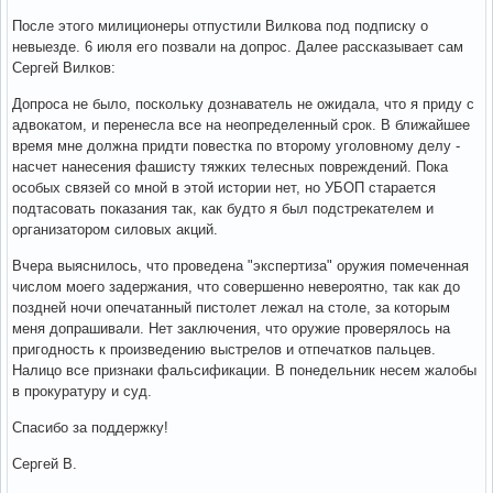
После этого милиционеры отпустили Вилкова под подписку о
невыезде. 6 июля его позвали на допрос. Далее рассказывает сам
Сергей Вилков:
Допроса не было, поскольку дознаватель не ожидала, что я приду с
адвокатом, и перенесла все на неопределенный срок. В ближайшее
время мне должна придти повестка по второму уголовному делу -
насчет нанесения фашисту тяжких телесных повреждений. Пока
особых связей со мной в этой истории нет, но УБОП старается
подтасовать показания так, как будто я был подстрекателем и
организатором силовых акций.
Вчера выяснилось, что проведена "экспертиза" оружия помеченная
числом моего задержания, что совершенно невероятно, так как до
поздней ночи опечатанный пистолет лежал на столе, за которым
меня допрашивали. Нет заключения, что оружие проверялось на
пригодность к произведению выстрелов и отпечатков пальцев.
Налицо все признаки фальсификации. В понедельник несем жалобы
в прокуратуру и суд.
Спасибо за поддержку!
Сергей В.