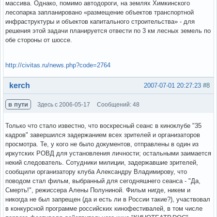
массива. Однако, помимо автодороги, на землях Химкинского
лесопарка запланировано «размещение объектов транспортной
инфраструктуры и объектов капитального строительства» - для
решения этой задачи планируется отвести по 3 км лесных земель по
обе стороны от шоссе.
http://civitas.ru/news.php?code=2764
Вне форума
kerch
2007-07-01 20:27:23
#8
в пути
Здесь с 2006-05-17
Сообщений: 48
Только что стало известно, что воскресный сеанс в киноклубе "35
кадров" завершился задержанием всех зрителей и организаторов
просмотра. Те, у кого не было документов, отправлены в один из
иркутских РОВД для установления личности; остальными заимается
некий следователь. Сотудники милиции, задержавшие зрителей,
сообщили организатору клуба Александру Владимирову, что
поводом стал фильм, выбранный для сегодняшнего сеанса - "Да,
Смерть!", режиссера Алены Полуниной. Фильм нигде, никем и
никогда не был запрещен (да и есть ли в России такие?), участвовал
в конкурсной программе российских кинофестивалей, в том числе