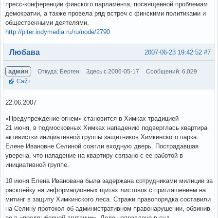
пресс-конференции финского парламента, посвященной проблемам
демократии, а также провела ряд встреч с финскими политиками и
общественными деятелями.
http://piter.indymedia.ru/ru/node/2790
Вне форума
Любава
2007-06-23 19:42:52
#7
админ
Откуда: Берген
Здесь с 2006-05-17
Сообщений: 6,029
Сайт
22.06.2007
«Предупреждение огнем» становится в Химках традицией
21 июня, в подмосковных Химках нападению подверглась квартира
активистки инициативной группы защитников Химкинского парка.
Елене Ивановне Селиной сожгли входную дверь. Пострадавшая
уверена, что нападение на квартиру связано с ее работой в
инициативной группе.
10 июня Елена Иванована была задержана сотрудниками милиции за
расклейку на информационных щитах листовок с приглашением на
митинг в защиту Химкинского леса. Стражи правопорядка составили
на Селину протокол об административном правонарушении, обвинив
ее в «предвыборной агитации». Дело направлено в суд.