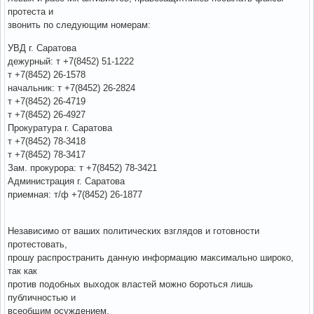
протеста и
звонить по следующим номерам:
УВД г. Саратова
дежурный: т +7(8452) 51-1222
т +7(8452) 26-1578
начальник: т +7(8452) 26-2824
т +7(8452) 26-4719
т +7(8452) 26-4927
Прокуратура г. Саратова
т +7(8452) 78-3418
т +7(8452) 78-3417
Зам. прокурора: т +7(8452) 78-3421
Администрация г. Саратова
приемная: т/ф +7(8452) 26-1877
Независимо от ваших политических взглядов и готовности
протестовать,
прошу распространить данную информацию максимально широко,
так как
против подобных выходок властей можно бороться лишь
публичностью и
всеобщим осуждением.