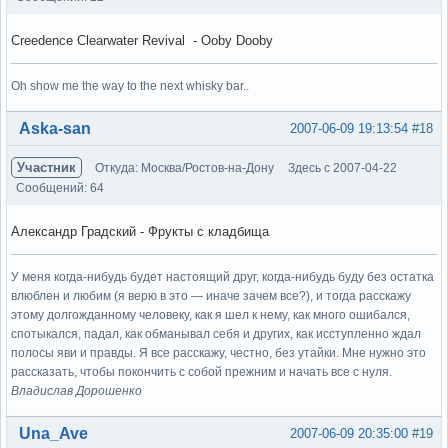
Creedence Clearwater Revival - Ooby Dooby
Oh show me the way to the next whisky bar..
Вне форума
Aska-san
2007-06-09 19:13:54
#18
Участник
Откуда: Москва/Ростов-на-Дону
Здесь с 2007-04-22
Сообщений: 64
Александр Градский - Фрукты с кладбища
У меня когда-нибудь будет настоящий друг, когда-нибудь буду без остатка
влюблен и любим (я верю в это — иначе зачем все?), и тогда расскажу
этому долгожданному человеку, как я шел к нему, как много ошибался,
спотыкался, падал, как обманывал себя и других, как исступленно ждал
полосы яви и правды. Я все расскажу, честно, без утайки. Мне нужно это
рассказать, чтобы покончить с собой прежним и начать все с нуля.
Владислав Дорошенко
Вне форума
Una_Ave
2007-06-09 20:35:00
#19