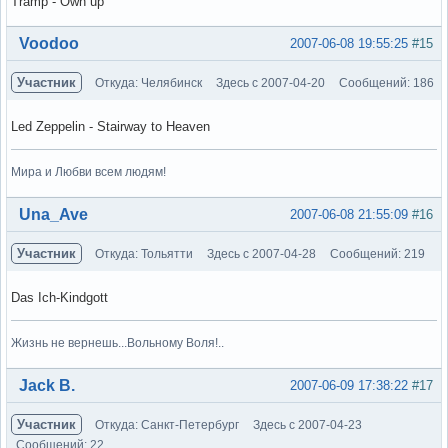
Tramp - Own up
Вне форума
Voodoo
2007-06-08 19:55:25
#15
Участник
Откуда: Челябинск
Здесь с 2007-04-20
Сообщений: 186
Led Zeppelin - Stairway to Heaven
Мира и Любви всем людям!
Вне форума
Una_Ave
2007-06-08 21:55:09
#16
Участник
Откуда: Тольятти
Здесь с 2007-04-28
Сообщений: 219
Das Ich-Kindgott
Жизнь не вернешь...Вольному Воля!..
Вне форума
Jack B.
2007-06-09 17:38:22
#17
Участник
Откуда: Санкт-Петербург
Здесь с 2007-04-23
Сообщений: 22