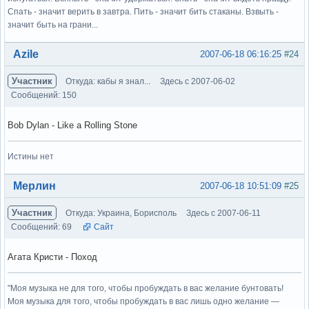
Спать - значит верить в завтра. Пить - значит бить стаканы. Взвыть -
значит быть на грани...
Вне форума
Azile
2007-06-18 06:16:25
#24
Участник
Откуда: кабы я знал...
Здесь с 2007-06-02
Сообщений: 150
Bob Dylan - Like a Rolling Stone
Истины нет
Вне форума
Мерлин
2007-06-18 10:51:09
#25
Участник
Откуда: Украина, Борисполь
Здесь с 2007-06-11
Сообщений: 69
Сайт
Агата Кристи - Поход
"Моя музыка не для того, чтобы пробуждать в вас желание бунтовать!
Моя музыка для того, чтобы пробуждать в вас лишь одно желание —