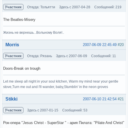
Участник
Откуда: Тольятти
Здесь с 2007-04-28
Сообщений: 219
The Beatles-Misery
Жизнь не вернешь...Вольному Воля!..
Вне форума
Morris
2007-06-09 22:45:49
#20
Участник
Откуда: Рязань
Здесь с 2007-06-09
Сообщений: 11
Doors-Break on trough
Let me sleep all night in your soul kitchen, Warm my mind near your gentle
stove,Turn me out and I'll wander, baby,Stumblin' in the neon groves
Вне форума
Stikki
2007-06-10 21:42:54
#21
Участник
Здесь с 2007-01-15
Сообщений: 53
Рок-опера "Jesus Christ - SuperStar " - ария Пилата: "Pilate And Christ"