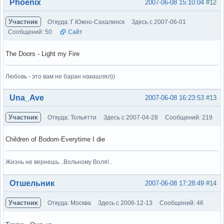
Вне форума
Phoenix
2007-06-08 15:10:04
#12
Участник
Откуда: Г.Южно-Сахалинск
Здесь с 2007-06-01
Сообщений: 50
Сайт
The Doors - Light my Fire
Любовь - это вам не баран накашлял))
Вне форума
Una_Ave
2007-06-08 16:23:53
#13
Участник
Откуда: Тольятти
Здесь с 2007-04-28
Сообщений: 219
Children of Bodom-Everytime I die
Жизнь не вернешь...Вольному Воля!..
Вне форума
Отшельник
2007-06-08 17:28:49
#14
Участник
Откуда: Москва
Здесь с 2006-12-13
Сообщений: 46