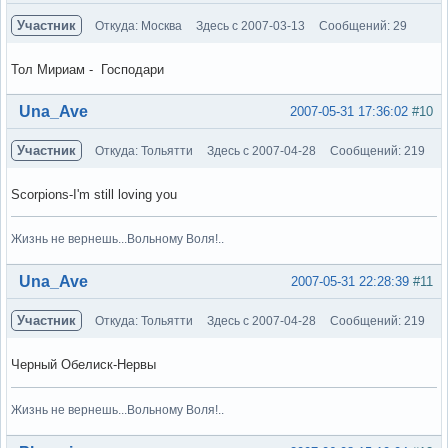
Участник
Откуда: Москва
Здесь с 2007-03-13
Сообщений: 29
Тол Мириам - Господари
Вне форума
Una_Ave
2007-05-31 17:36:02
#10
Участник
Откуда: Тольятти
Здесь с 2007-04-28
Сообщений: 219
Scorpions-I'm still loving you
Жизнь не вернешь...Вольному Воля!..
Вне форума
Una_Ave
2007-05-31 22:28:39
#11
Участник
Откуда: Тольятти
Здесь с 2007-04-28
Сообщений: 219
Черный Обелиск-Нервы
Жизнь не вернешь...Вольному Воля!..