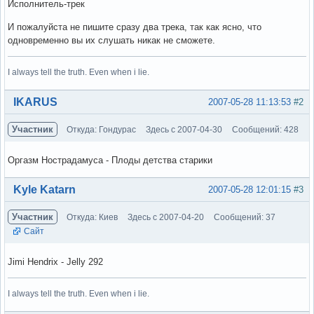
Исполнитель-трек
И пожалуйста не пишите сразу два трека, так как ясно, что
одновременно вы их слушать никак не сможете.
I always tell the truth. Even when i lie.
Вне форума
IKARUS
2007-05-28 11:13:53
#2
Участник
Откуда: Гондурас
Здесь с 2007-04-30
Сообщений: 428
Оргазм Нострадамуса - Плоды детства старики
Вне форума
Kyle Katarn
2007-05-28 12:01:15
#3
Участник
Откуда: Киев
Здесь с 2007-04-20
Сообщений: 37
Сайт
Jimi Hendrix - Jelly 292
I always tell the truth. Even when i lie.