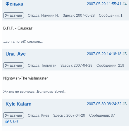
Вне форума
Фенька
2007-05-29 11:55:41
#4
Участник
Откуда: Нижний Н.
Здесь с 2007-05-28
Сообщений: 1
В.П.Р. - Самокат
...con amore))) corason...
Вне форума
Una_Ave
2007-05-29 14:18:18
#5
Участник
Откуда: Тольятти
Здесь с 2007-04-28
Сообщений: 219
Nightwish-The wishmaster
Жизнь не вернешь...Вольному Воля!..
Вне форума
Kyle Katarn
2007-05-30 08:24:32
#6
Участник
Откуда: Киев
Здесь с 2007-04-20
Сообщений: 37
Сайт