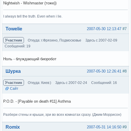
Nightwish - Wishmaster (тоже))
I always tell the truth. Even when i lie.
Вне форума
Towelie
2007-05-30 12:13:47
#7
Участник
Откуда: г.Фрязино, Подмосковье
Здесь с 2007-02-09
Сообщений: 19
Ноль - блуждающий биоробот
Вне форума
Шурка
2007-05-30 12:26:41
#8
Участник
Откуда: Киев:)
Здесь с 2007-02-24
Сообщений: 16
Сайт
P.O.D. - [Payable on death #11] Asthma
Разбери стены и крыши, зри во всех комнатах сразу. (Джим Моррисон)
Вне форума
Romix
2007-05-31 14:16:50
#9