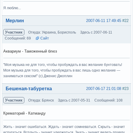
Я люблю...
Вне форума
Мерлин
2007-06-11 17:49:45
#22
Участник
Откуда: Украина, Борисполь
Здесь с 2007-06-11
Сообщений: 69
Сайт
Аквариум - Таможенный блюз
"Моя музыка не для того, чтобы пробуждать в вас желание бунтовать!
Моя музыка для того, чтобы пробуждать в вас лишь одно желание —
заниматься сексом!" (с) Дженис Джоплин
Вне форума
Бешеная-табуретка
2007-06-17 21:01:08
#23
Участник
Откуда: Брянск
Здесь с 2007-05-31
Сообщений: 108
Крематорий - Катманду
Жить - значит ошибаться. Ждать - значит сомневаться. Скрыть - значит
испугаться. Всплыть - значит удержаться. Знать - значит видеть правду.