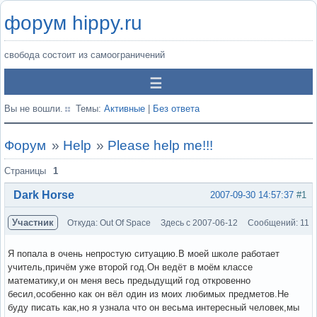
форум hippy.ru
свобода состоит из самоограничений
Вы не вошли.
Темы:
Активные
|
Без ответа
Форум
»
Help
»
Рlease help me!!!
Страницы
1
Dark Horse
2007-09-30 14:57:37
#1
Участник
Откуда: Out Of Space
Здесь с 2007-06-12
Сообщений: 11
Я попала в очень непростую ситуацию.В моей школе работает
учитель,причём уже второй год.Он ведёт в моём классе
математику,и он меня весь предыдущий год откровенно
бесил,особенно как он вёл один из моих любимых предметов.Не
буду писать как,но я узнала что он весьма интересный человек,мы