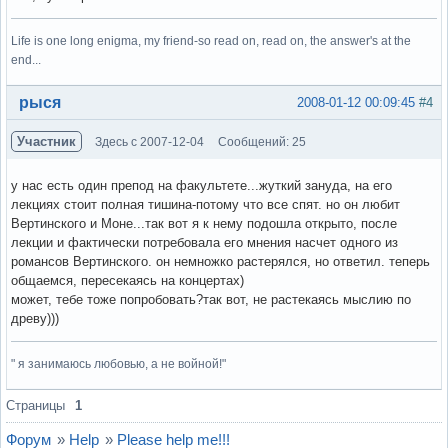
Life is one long enigma, my friend-so read on, read on, the answer's at the
end...
Вне форума
рыся
2008-01-12 00:09:45
#4
Участник
Здесь с 2007-12-04
Сообщений: 25
у нас есть один препод на факультете...жуткий зануда, на его
лекциях стоит полная тишина-потому что все спят. но он любит
Вертинского и Моне...так вот я к нему подошла открыто, после
лекции и фактически потребовала его мнения насчет одного из
романсов Вертинского. он немножко растерялся, но ответил. теперь
общаемся, пересекаясь на концертах)
может, тебе тоже попробовать?так вот, не растекаясь мыслию по
древу)))
" я занимаюсь любовью, а не войной!"
Вне форума
Страницы
1
Форум
»
Help
»
Рlease help me!!!