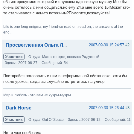
оба интересуемся историей и слушаем одинаковую музыку.Мне бы
очень хотелось с ним общаться,но ему 24,а мне всего 16!Может кто-
то сталкивался с чем-то потобным?Помогите,пожалуйста!
Life is one long enigma, my friend-so read on, read on, the answer's at the
end...
Вне форума
2007-09-30 15:24:57
#2
Просветленная Ольга Лэнс
Участник
Откуда: Магнитогорск, поселок Радужный
Здесь с 2007-06-27
Сообщений: 54
Постарайся поговорить с ним в неформальной обстановке, хотя бы
после уроков, когда вы случайно встретитесь на улице.
Мир и любовь - это вам не хухры-мухры.
Вне форума
Dark Horse
2007-09-30 15:26:44
#3
Участник
Откуда: Out Of Space
Здесь с 2007-06-12
Сообщений: 11
Нет,я уже пробовала...