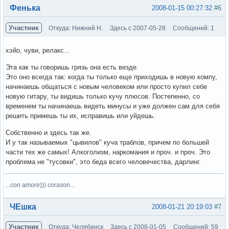
Вне форума
Фенька
2008-01-15 00:27:32
#6
Участник
Откуда: Нижний Н.
Здесь с 2007-05-28
Сообщений: 1
хэйо, чуви, релакс...
Эта как ты говоришь грязь она есть везде.
Это оно всегда так: когда ты только еще приходишь в новую компу,
начинаешь общаться с новым человеком или просто купил себе
новую гитару, ты видишь только кучу плюсов. Постепенно, со
временем ты начинаешь видеть минусы и уже должен сам для себя
решить примешь ты их, исправишь или уйдешь.
Собственно и здесь так же.
И у так называемых "цывилов" куча траблов, причем по большей
части тех же самых! Алкоголизм, наркомания и проч. и проч. Это
проблема не "тусовки", это беда всего человечества, дарлинг.
...con amore))) corason...
Вне форума
ЧЕшка
2008-01-21 20:19:03
#7
Участник
Откуда: Челябинск
Здесь с 2008-01-05
Сообщений: 59