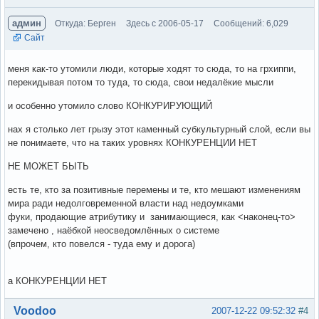
админ
Откуда: Берген
Здесь с 2006-05-17
Сообщений: 6,029
Сайт
меня как-то утомили люди, которые ходят то сюда, то на грхиппи,
перекидывая потом то туда, то сюда, свои недалёкие мысли
и особенно утомило слово КОНКУРИРУЮЩИЙ
нах я столько лет грызу этот каменный субкультурный слой, если вы
не понимаете, что на таких уровнях КОНКУРЕНЦИИ НЕТ
НЕ МОЖЕТ БЫТЬ
есть те, кто за позитивные перемены и те, кто мешают изменениям
мира ради недолговременной власти над недоумками
фуки, продающие атрибутику и занимающиеся, как <наконец-то>
замечено , наёбкой неосведомлённых о системе
(впрочем, кто повелся - туда ему и дорога)
а КОНКУРЕНЦИИ НЕТ
Вне форума
Voodoo
2007-12-22 09:52:32
#4