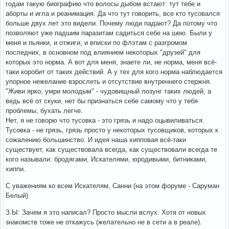
годам такую биографию что волосы дыбом встают: тут тебе и
аборты и игла и реанимация. Да что тут говорить, все кто тусовался
больше двух лет это видели. Почему люди падают? Да потому что
позволяют уже падшим паразитам садиться себе на шею. Были у
меня и пьянки, и отжиги, и вписки по флэтам с разгромом
последних, в основном под влиянием некоторых "друзей" для
которых это норма. А вот для меня, знаете ли, не норма, меня всё-
таки коробит от таких действий. А у тех для кого норма наблюдается
упорное нежелание взрослеть и отсутствие внутреннего стержня.
"Живи ярко, умри молодым" - чудовищный лозунг таких людей, а
ведь всё от скуки, нет бы признаться себе самому что у тебя
проблемы, бухать легче.
Нет, я не говорю что тусовка - это грязь и надо оцывиливаться.
Тусовка - не грязь, грязь просто у некоторых тусовщиков, которых к
сожалению большинство. И идея наша хипповая всё-таки
существует, как существовала всегда, как существовали всегда те
кого называли: бродягами, Искателями, юродивыми, битниками,
хиппи.
С уважениям ко всем Искателям, Санни (на этом форуме - Саруман
Белый)
З.Ы: Зачем я это написал? Просто мысли вслух. Хотя от новых
знакомств тоже не откажусь (желательно не в сети а в реале).