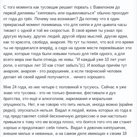
С того момента как тусовщик решает порвать с Вавилоном до
первой дилеммы "хипповать или оцывиливаться" обычно проходит
от года до трёх. Почему она возникает? Да потому что в один
прекрасный момент понимаешь что для хиппи и для цывила часы
тикают с одной и той же скоростью. В своё время ты узнал про
другую музыку, других людей, другой образ мыслей, другие идеи,
как то красота, свобода, анархия. Но тут ты понял, что всё это время
ты не продвигался вперёд, а сидя на одном месте пережёвывал эти
идеи, которые тогда были новыми только для тебя одного, а для
всего мира они были отнюдь не новы. "И каждый уже 10 лет учит
роли, о которых лет 10 как стоит забыть"(c). И вообще причём тут
анархия, анархия - это разрушение, а если творческий человек
делает её своей идеей получается... ничего хорошего.
Мне 24 года, из них четыре с половиной я тусуюсь. Сейчас я уже
знаю что тусовка - это не только фенечки, фестивали и дух
братства, это ещё и алкоголизм, наркомания и моральная
опущеность. Нет, я не говорю что пить нельзя, иногда можно (крайне
редко), опускаться нельзя. Видал я людей, жизнь которых из года в
год представляет собой бесконечную депрессию и они настолько
привыкли к тому что им всегда плохо, что боятся того что им станет
хорошо и продолжают себя топить. Видал я девочек-хиппушечек,
внешне милых и невинных, а на самом деле имеющих к своим 18