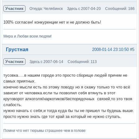
Участник
Откуда: Челябинск
Здесь с 2007-04-20
Сообщений: 186
100% согласен! конкуренции нет и не должно быть!
Мира и Любви всем людям!
Вне форума
Грустная
2008-01-14 23:10:50
#5
Участник
Здесь с 2007-06-14
Сообщений: 113
тусовка.....в нашем городе это просто сборище людей причем не
самых приятных.
конечно мысли есть по этому поводу но я скажу только то что всё
зависит от человека.если ты позволил себя втянуть в этот
круговорот алкоголя/наркотиков/беспорядочных связей,то это твоя
слабость.
нужно начать с себя,и тогда куда бы ты не пришел ты будешь выше.
просто нужно знать где тот край за который не нужно ступать.
Помни что нет тюрьмы страшнее чем в голове