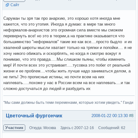
Сайт
Саруман ты зря так про анархию, это хорошо хотя иногда мне
кажется, что это утопия. Иногда я думаю: в мире так много
неформалов-анархистов это огромная сила вместе мы сможем
перевернуть все! но это в теории,а на практике оказывается что
большимнство "неформалов" такие же как все....просто быдло и их
хваленой широты мысли хватает только на тряпки и попойки.... я не
хочу никого обижать и оскорблять, но когда я смотрю вокруг я
понимаю, что это правда.....Мы слишком пьяны, чтобы изменить
мир! И почти всех это устраивает.....тусовка это побег от реальной
жизни и ее проблем....чтобы жить лучше надо заниматься делом, а
не пить! Это прописные истины, но почти всем на них
наплевать.....похоже у нас в России всем на все наплевать....и так
сложно достучаться до людей и разбудить их
"Мы сами должны быть теми переменами, которые хотим увидеть." Ганди
Вне форума
Цветочный фургончик
2008-01-22 00:13:30
#8
Участник
Откуда: Москва
Здесь с 2007-12-16
Сообщений: 62