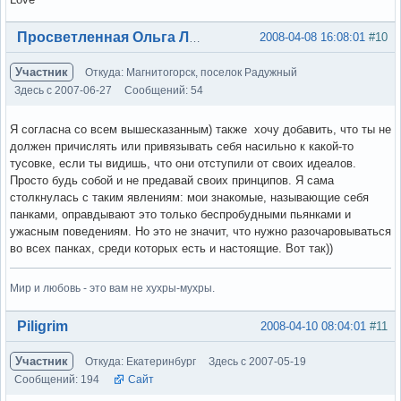
Вне форума
2008-04-08 16:08:01
#10
Просветленная Ольга Лэнс
Участник
Откуда: Магнитогорск, поселок Радужный
Здесь с 2007-06-27
Сообщений: 54
Я согласна со всем вышесказанным) также хочу добавить, что ты не
должен причислять или привязывать себя насильно к какой-то
тусовке, если ты видишь, что они отступили от своих идеалов.
Просто будь собой и не предавай своих принципов. Я сама
столкнулась с таким явлениям: мои знакомые, называющие себя
панками, оправдывают это только беспробудными пьянками и
ужасным поведениям. Но это не значит, что нужно разочаровываться
во всех панках, среди которых есть и настоящие. Вот так))
Мир и любовь - это вам не хухры-мухры.
Вне форума
Piligrim
2008-04-10 08:04:01
#11
Участник
Откуда: Екатеринбург
Здесь с 2007-05-19
Сообщений: 194
Сайт