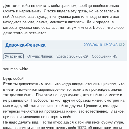
Для того чтобы не считать себы цывилом, вообще необязательно
бухать и наркоманить. Я тоже видела эту грязь, но не осталась в
ней. А оцивиливают,уходят из тусовки рано или поздно почти все -
находится работа, семья, меняются интересы. Да и городов, в
которых тусовка еще осталась, не так уж и много. Боюсь, что скоро
даже этого не останется.
Вне форума
Девочка-Фенечка
2008-04-10 13:28:46
#12
Участник
Откуда: Липецк
Здесь с 2007-08-29
Сообщений: 45
saruman_white
Будь собой!
Если ты допускаешь мысль, что когда-нибудь станешь цивилом, что
в чём-то изменится мировоззрение, то, если это произойдёт, значит
так должно быть.. При этом не надо думать, что ты был на месте и
не развивался. Наоборот, ты жил другим образом жизни, смотрел на
мир с «другой точки зрения»; ты был другим. Ценности, взгляды,
интересы меняются на протяжении жизни, это естественно. Главное,
при всех изменениях не потерять себя.
Не надо делать вид, что ты относишься к той или иной субкультуре,
когда на самом деле не чувствуешь себя 100% её представителем.