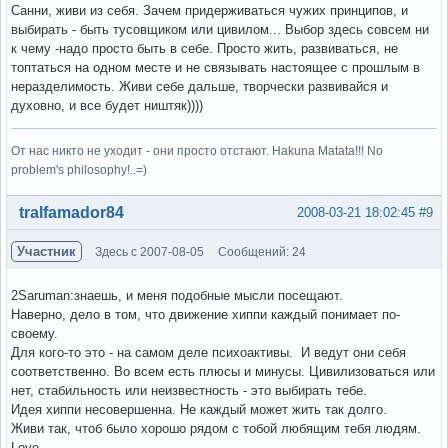
Санни, живи из себя. Зачем придерживаться чужих принципов, и
выбирать - быть тусовщиком или цивилом... Выбор здесь совсем ни
к чему -надо просто быть в себе. Просто жить, развиваться, не
топтаться на одном месте и не связывать настоящее с прошлым в
неразделимость. Живи себе дальше, творчески развивайся и
духовно, и все будет ништяк))))
От нас никто не уходит - они просто отстают. Hakuna Matata!!! No
problem's philosophy!..=)
Вне форума
tralfamador84
2008-03-21 18:02:45
#9
Участник
Здесь с 2007-08-05
Сообщений: 24
2Saruman:знаешь, и меня подобные мысли посещают.
Наверно, дело в том, что движение хиппи каждый понимает по-
своему.
Для кого-то это - на самом деле психоактивы. И ведут они себя
соответственно. Во всем есть плюсы и минусы. Цивилизоваться или
нет, стабильность или неизвестность - это выбирать тебе.
Идея хиппи несовершенна. Не каждый может жить так долго.
Живи так, чтоб было хорошо рядом с тобой любящим тебя людям.
Love