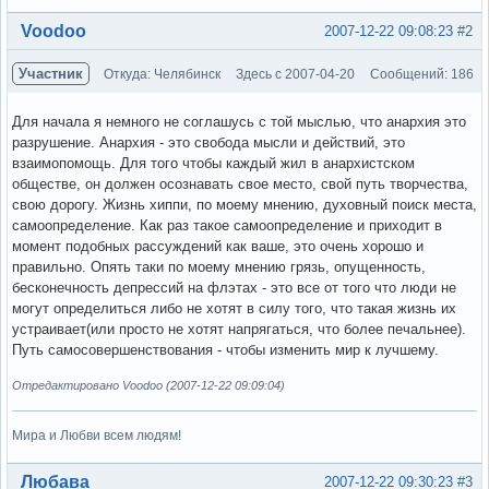
Вне форума
Voodoo
2007-12-22 09:08:23
#2
Участник
Откуда: Челябинск
Здесь с 2007-04-20
Сообщений: 186
Для начала я немного не соглашусь с той мыслью, что анархия это
разрушение. Анархия - это свобода мысли и действий, это
взаимопомощь. Для того чтобы каждый жил в анархистском
обществе, он должен осознавать свое место, свой путь творчества,
свою дорогу. Жизнь хиппи, по моему мнению, духовный поиск места,
самоопределение. Как раз такое самоопределение и приходит в
момент подобных рассуждений как ваше, это очень хорошо и
правильно. Опять таки по моему мнению грязь, опущенность,
бесконечность депрессий на флэтах - это все от того что люди не
могут определиться либо не хотят в силу того, что такая жизнь их
устраивает(или просто не хотят напрягаться, что более печальнее).
Путь самосовершенствования - чтобы изменить мир к лучшему.
Отредактировано Voodoo (2007-12-22 09:09:04)
Мира и Любви всем людям!
Вне форума
Любава
2007-12-22 09:30:23
#3