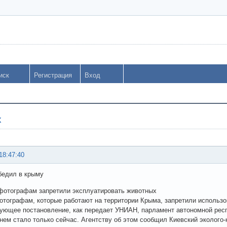
иск
Регистрация
Вход
х
18:47:40
бедил в крыму
фотографам запретили эксплуатировать животных
тографам, которые работают на территории Крыма, запретили использо
ующее постановление, как передает УНИАН, парламент автономной респ
 нем стало только сейчас. Агентству об этом сообщил Киевский эколого