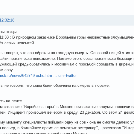
12:32:18
ны птицы
 11:33 : В природном заказнике Воробьёвы горы неизвестные злоумышле
ёх серых неясытей
ы говорят, что сов обрекли на голодную смерть. Основной пищей этих
найти практически невозможно. Помимо этого совы практически беззащи
ужающей средыобратились к москвичам с просьбой сообщать в дирекцию
м сову.
.msk.ru/news/643749-echo.htm … um=twitter
ы не говорят, что совы были обречены на смерть в тюрьме.
сть на ленте.
м заказнике "Воробьевы горы" в Москве неизвестные злоумышленники в
тей. Инцидент произошел вечером в среду, 23 декабря. Об этом 24 дека
му моменту специалисты поймали одну из сов - она не смогла далеко у
 вольер, в ближайшее время ее осмотрит ветеринар", - рассказал "Инт
льзования и охраны окружающей среды Москвы.