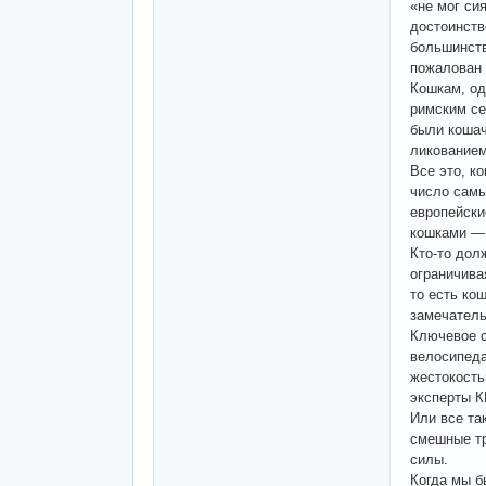
«не мог си
достоинств
большинств
пожалован 
Кошкам, од
римским се
были кошач
ликованием
Все это, к
число самы
европейски
кошками — 
Кто-то дол
ограничива
то есть ко
замечатель
Ключевое с
велосипеда
жестокость
эксперты К
Или все та
смешные тр
силы.
Когда мы б