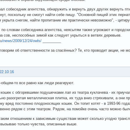
зал собеседник агентства, обнаружить и вернуть двух других вернуть пт
бнут, поскольку не смогут найти себе пищу. "Основной пищей этих перн
я укрыта снегом, найти пропитание им практически невозможно", - цитир
, по словам собеседника агентства, неясытям также угрожают и городск
на сов, неспособных зимой как следует укрыться в ветвях деревьев.
.ru/news/2009/12/24/owls/
_________
говорим об ответственности за спасённых? Те, кто проводит акции, не мо
22:10:16
в-общем-то все равно как люди реагируют.
кошек с обгоревшими подушечками лап из театра куклачева - их приучал
ьно разогретая металлическая плитка, их туда вниз стряхивали, а они п
ку вред постоянно плодоносящих кошек. Он топит котят - в 1993-96 год
венно рядом с этим театром. Рядом, на помойке очень часто можно был
таким отношением к зависимым существам может сколько угодно трансл
 вызываю только чувства, описанные выше.