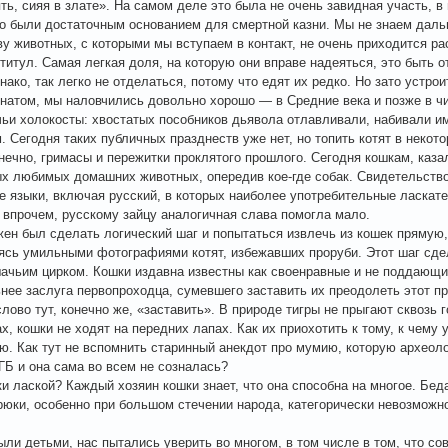
ять, сияя в злате». На самом деле это была не очень завидная участь, 
о были достаточным основанием для смертной казни. Мы не знаем даль
у животных, с которыми мы вступаем в контакт, не очень приходится р
титул. Самая легкая доля, на которую они вправе надеяться, это быть
нако, так легко не отделаться, потому что едят их редко. Но зато устро
натом, мы наловчились довольно хорошо — в Cредние века и позже в 
ьи холокосты: хвостатых пособников дьявола отлавливали, набивали и
. Сегодня таких публичных празднеств уже нет, но топить котят в некот
онечно, гримасы и пережитки проклятого прошлого. Сегодня кошкам, каза
х любимых домашних животных, опередив кое-где собак. Свидетельство
е языки, включая русский, в которых наиболее употребительные ласкат
впрочем, русскому зайцу аналогичная слава помогла мало.
жен был сделать логический шаг и попытаться извлечь из кошек прямую,
ясь умильными фотографиями котят, избежавших проруби. Этот шаг сде
шачьим цирком. Кошки издавна известны как своенравные и не поддающ
нее заслуга первопроходца, сумевшего заставить их преодолеть этот п
лово тут, конечно же, «заставить». В природе тигры не прыгают сквозь 
х, кошки не ходят на передних лапах. Как их приохотить к тому, к чему
ю. Как тут не вспомнить старинный анекдот про мумию, которую археоло
ГБ и она сама во всем не созналась?
ки лаской? Каждый хозяин кошки знает, что она способна на многое. Беда
юки, особенно при большом стечении народа, категорически невозможно
ыли детьми, нас пытались уверить во многом, в том числе в том, что с