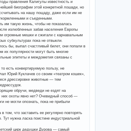
в годы правления Калигулы известность и
нейшей биографии этой конкретной лошади, но
ассчитывать на нашу пощаду, даже если им не
 откормленными и съеденными.
ить им такую жизнь, чтобы не показалась
числе излюбленных забав населения Европы
ми огромные мешки и сжигали с карнавальным
орых субкультурах пока не отвыкли.
лось бы, выпал счастливый билет, они попали в
м их популярности могут быть многие
ельные эпитеты и междометия связаны с
 то есть конвертируемую пользу, не
лал Юрий Куклачев со своим «театром кошек»,
иеся дрессировке животные — тем
редрассудок.
горящие обручи, медведи не ездят на
 у них охоты явно нет? Очевидный способ —
ги не могли опознать, пока не прибыли
 в том, что заставить ее регулярно повторять
. Тут нужна ласка поистине индустриальной
оветский цирк дедушки Дурова — самый