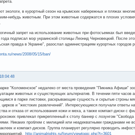
апрета.
ют экологи, в курортный сезон на крымских набережных и пляжах мно
аким-нибудь животным. При этом животные содержатся в плохих условия
.
огичный запрет на использование животных при фотосъемках был введ
 года подписал мэр украинской столицы Леонид Черновецкий. После это
ская правда в Украине", разослал администрациям курортных городов 
lenta.ru/news/2008/05/15/ban/
18:04:48
парке "Коломенское" недалеко от места проведения "Пикника Афиши" з
уатации животных и существующих альтернатив. В течении пяти часов 
щимся в парке листовки, раскрывающие сущность и скрытые строны мяс
 цирков и "жестоких развлечений". Интересующиеся получали ответы на
ства и отказа от использования кожи и меха, а также компакт-диски с ф
рохожих привлекал прикрепленный к столу баннер с лозунгом "Свобода
ями. Никаких проблем с милицией или неадекватными гражданами не в
наклеек и компакт-дисков. Группа планирует регулярно проводить инфос
мероприятий.
http://animalrights.ru/forum/viewtopic.php?t=3601