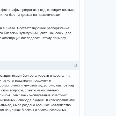
гие фотографы предлагают отдыхающим сняться
х: их бьют и держат на наркотических
ен в Киеве. Соответствующее распоряжение
го Киевский культурный центр, как сообщала
рекомендации последовать этому примеру.
#2
оозащитниками был организован инфостол на
активисты раздавали прохожим и
о-молочной и меховой индустрии, опытов над
 свои вопросы, советы относительно
ильмом "Земляне - эксплуатация животных".
 животных - свобода людей!" и красноречивыми
озникло, было роздано большое колличество
тол на улицах Москвы и вблизи различных