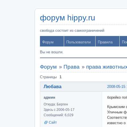
форум hippy.ru
свобода состоит из самоограничений
Форум
Пользователи
Правила
По
Вы не вошли.
Форум
»
Права
»
права животны
Страницы
1
Любава
2008-05-15 
админ
борейко по
Откуда: Берген
Крымским 
Здесь с 2006-05-17
Уличным фо
Сообщений: 6,029
Соответств
Сайт
известно о