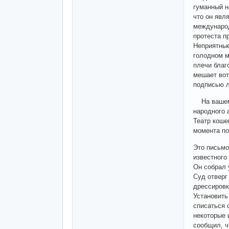
гуманный н
что он явл
международ
протеста п
Неприятные
голодном м
плечи благ
мешает вот
подписью л
На вашем р
народного 
Театр коше
момента по
Это письмо
известного 
Он собрал 
Суд отверг
дрессировк
Установить
списаться 
некоторые 
сообщил, ч