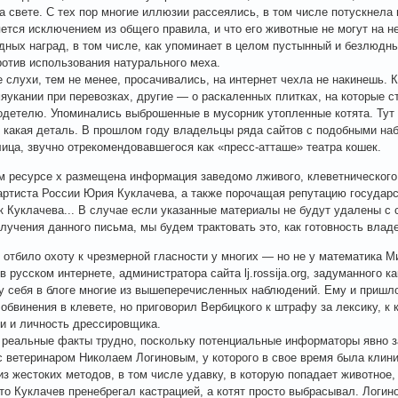
а свете. С тех пор многие иллюзии рассеялись, в том числе потускнела 
яется исключением из общего правила, и что его животные не могут на н
ных наград, в том числе, как упоминает в целом пустынный и безлюдный
ротив использования натурального меха.
 слухи, тем не менее, просачивались, на интернет чехла не накинешь. 
яукании при перевозках, другие — о раскаленных плитках, на которые с
одетелю. Упоминались выброшенные в мусорник утопленные котята. Тут 
 какая деталь. В прошлом году владельцы ряда сайтов с подобными н
ица, звучно отрекомендовавшегося как «пресс-атташе» театра кошек.
есурсе x размещена информация заведомо лживого, клеветнического 
артиста России Юрия Куклачева, а также порочащая репутацию государ
к Куклачева... В случае если указанные материалы не будут удалены с 
лучения данного письма, мы будем трактовать это, как готовность владе
 отбило охоту к чрезмерной гласности у многих — но не у математика М
в русском интернете, администратора сайта lj.rossija.org, задуманного к
у себя в блоге многие из вышеперечисленных наблюдений. Ему и пришло
 обвинения в клевете, но приговорил Вербицкого к штрафу за лексику, к 
и и личность дрессировщика.
 реальные факты трудно, поскольку потенциальные информаторы явно 
с ветеринаром Николаем Логиновым, у которого в свое время была клини
из жестоких методов, в том числе удавку, в которую попадает животное
то Куклачев пренебрегал кастрацией, а котят просто выбрасывал. Логино