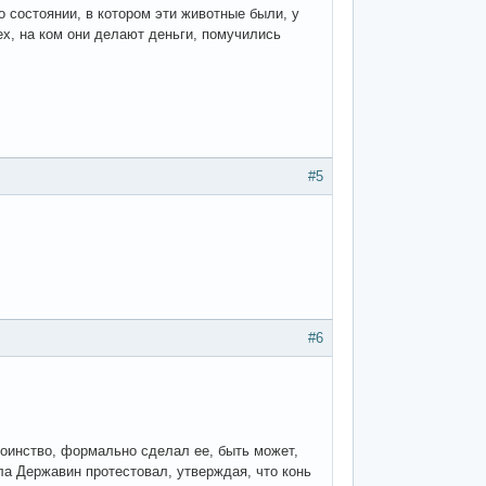
 состоянии, в котором эти животные были, у
ех, на ком они делают деньги, помучились
#5
#6
тоинство, формально сделал ее, быть может,
а Державин протестовал, утверждая, что конь