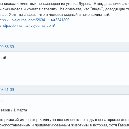
ы спасали животных-пенсионеров из уголка Дурова. Я когда вспоминаю о
и сжимаются и хочется стрелять. Из огнемета, что "люди", доводящие т
тью. Хотя ты знаешь, что я человек мирный и неконфликтный.
ochniki.livejournal.com/2634 … t#t3341806
а
http://donna-lita.livejournal.com/
09:56:39
ный
05:41:09
ов
етков / 1 марта
что римский император Калигула возвел свою лошадь в сенаторское дос
копоставленным и привилегированным животным в истории, хотя Гаврил