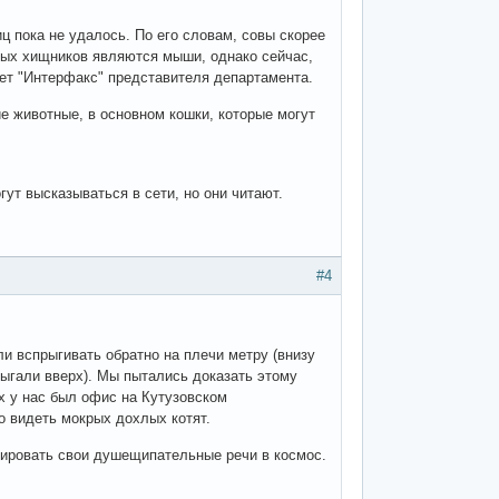
иц пока не удалось. По его словам, совы скорее
атых хищников являются мыши, однако сейчас,
ует "Интерфакс" представителя департамента.
ие животные, в основном кошки, которые могут
гут высказываться в сети, но они читают.
#4
и вспрыгивать обратно на плечи метру (внизу
рыгали вверх). Мы пытались доказать этому
ах у нас был офис на Кутузовском
о видеть мокрых дохлых котят.
ировать свои душещипательные речи в космос.