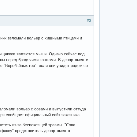
#3
нник взломали вольер с хищными птицами и
 хищников являются мыши. Однако сейчас под
тны перед бродячими кошками. В департаменте
 "Воробьёвых гор", если они увидят рядом со
зломали вольер с совами и выпустили оттуда
бря сообщает официальный сайт заказника.
лететь из-за беспокоящей травмы. "Сова
ерфаксу" представитель департамента