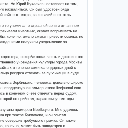
и эта. Но Юрий Куклачев настаивает на том,
его нахвалиться. Он был удостоен ряда
 сайт его театра, за кошачий спектакль
Кто-то упоминал о страшной вони и отчаянном
тряхивали животных, обучая вспрыгивать на
бы, конечно, имело смысл привести ссылки, но
аблюдениями получили уведомление за
характера, оскорбляющая честь и достоинство
ственного учреждения культуры города Москвы
сайта x в течение семи календарных дней с
льца ресурса отвечать за публикации в суде...
ихаила Вербицкого, человека, довольно широко
ак неподцензурная альтернатива livejournal.com.
сь в конечном счете отвечать перед судом.
которой он прибегал, характеризуя методы
запуганы примером Вербицкого. Мне удалось
ка при театре Куклачева, и он описал
, не совершив требуемого прыжка. Он также
в, конечно, может быть заподозрен в