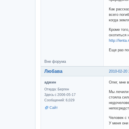
Как расска
всего поги
когда земл
Кроме того
охотиться 
http://lenta
Еще раз по
Вне форума
Любава
2010-02-20 
админ
Олег, мне 
Откуда: Берген
Мы лечили 
Здесь с 2006-05-17
стояла сил
Сообщений: 6,029
недочелове
Сайт
непосредст
Человек с 
У меня они