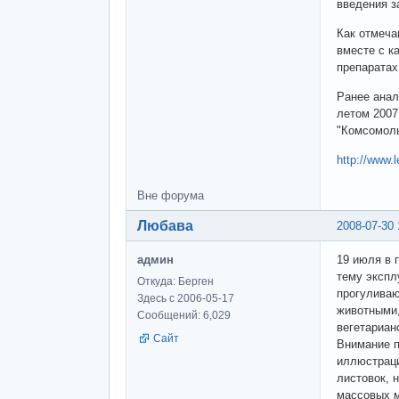
введения з
Как отмеча
вместе с к
препаратах
Ранее анал
летом 2007
"Комсомоль
http://www.
Вне форума
Любава
2008-07-30 
админ
19 июля в 
тему экспл
Откуда: Берген
прогуливаю
Здесь с 2006-05-17
животными,
Сообщений: 6,029
вегетариан
Сайт
Внимание п
иллюстраци
листовок, 
массовых 