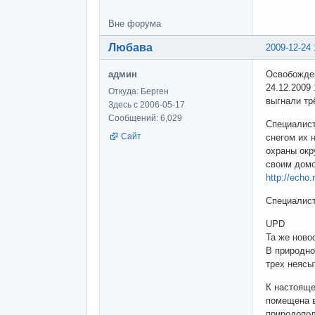
Вне форума
Любава
2009-12-24 
админ
Освобожде
24.12.2009
Откуда: Берген
выгнали тр
Здесь с 2006-05-17
Сообщений: 6,029
Специалист
Сайт
снегом их 
охраны окр
своим домо
http://echo
Специалист
UPD
Та же ново
В природно
трех неясы
К настояще
помещена в
природопо