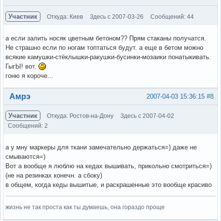
Участник
Откуда: Киев
Здесь с 2007-03-26
Сообщений: 44
а если залить носяк цветным бетоном?? Прям стаканы получатся.
Не страшно если по ногам топтаться будут. а еще в бетом можно
всякие камушки-стёклышки-ракушки-бусинки-мозаики понатыкивать.
ГыгЫ! вот.
гоню я короче...
Вне форума
Амрэ
2007-04-03 15:36:15
#8
Участник
Откуда: Ростов-на-Дону
Здесь с 2007-04-02
Сообщений: 2
а у мну маркеры для ткани замечательно держаться=) даже не
смываются=)
Вот а вообще я люблю на кедах вышивать, прикольно смотриться=)
(не на резинках конечн. а сбоку)
в общем, когда кеды вышитые, и раскрашенные это вообще красиво
жизнь не так проста как ты думаешь, она гораздо проще