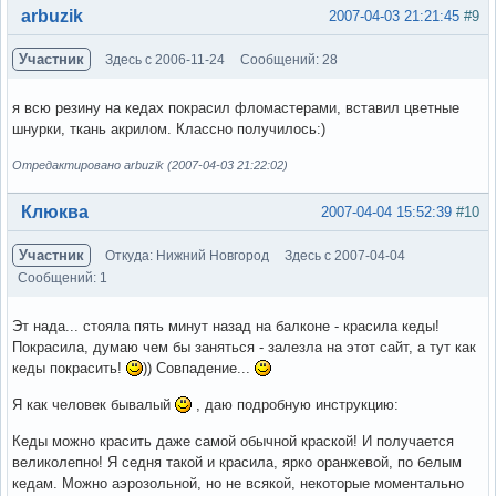
Вне форума
arbuzik
2007-04-03 21:21:45
#9
Участник
Здесь с 2006-11-24
Сообщений: 28
я всю резину на кедах покрасил фломастерами, вставил цветные
шнурки, ткань акрилом. Классно получилось:)
Отредактировано arbuzik (2007-04-03 21:22:02)
Вне форума
Клюква
2007-04-04 15:52:39
#10
Участник
Откуда: Нижний Новгород
Здесь с 2007-04-04
Сообщений: 1
Эт нада... стояла пять минут назад на балконе - красила кеды!
Покрасила, думаю чем бы заняться - залезла на этот сайт, а тут как
кеды покрасить!
)) Совпадение...
Я как человек бывалый
, даю подробную инструкцию:
Кеды можно красить даже самой обычной краской! И получается
великолепно! Я седня такой и красила, ярко оранжевой, по белым
кедам. Можно аэрозольной, но не всякой, некоторые моментально