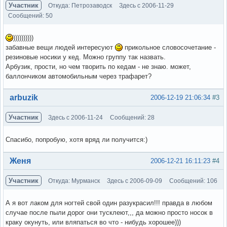
Участник
Откуда: Петрозаводск
Здесь с 2006-11-29
Сообщений: 50
))))))))))
забавные вещи людей интересуют
прикольное словосочетание -
резиновые носики у кед. Можно группу так назвать.
Арбузик, прости, но чем творить по кедам - не знаю. может,
баллончиком автомобильным через трафарет?
Вне форума
arbuzik
2006-12-19 21:06:34
#3
Участник
Здесь с 2006-11-24
Сообщений: 28
Спасибо, попробую, хотя вряд ли получится:)
Вне форума
Женя
2006-12-21 16:11:23
#4
Участник
Откуда: Мурманск
Здесь с 2006-09-09
Сообщений: 106
А я вот лаком для ногтей свой один разукрасил!!! правда в любом
случае после пыли дорог они тусклеют,,, да можно просто носок в
краку окунуть, или вляпаться во что - нибудь хорошее)))