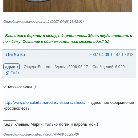
Отредактировано ApeIron..) (2007-04-08 16:43:01)
"Вливайся в дерево, в скалу, в 4ертополох... Здесь неуда спешить и
ни к 4ему, Сознание в один вместиться может вдох"
(с)
Вне форума
Любава
2007-04-09 12:47:19
#12
админ
Откуда: Берген
Здесь с 2006-05-17
Сообщений: 6,029
Сайт
о, клевые кеды=)
http://www.stencilarts.narod.ru/lessons/shoes/
- здесь про оформление
кросовок есть.
______
Кеды клёвые, Марин, только логин и пароль мои:)
Отредактировано lubava (2007-04-09 13:23:46)