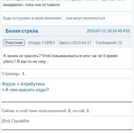
выцарапал, пока она остывала
Будь осторожен в своих желаниях ... они могут исполниться
Вне форума
Белая стрела
2010-07-11 19:24:45
#18
Участник
Откуда: Г.ОРЁЛ
Здесь с 2010-04-17
Сообщений: 70
А зачем их красить? Чтоб повымахиваться или так чё б время
убить? Я как-то не секу .
Вне форума
Страницы
1
Форум
»
Атрибутика
»
А чем красить кеды?
Сейчас в этой теме пользователей:
0
, гостей:
1
[Bot] ClaudeBot