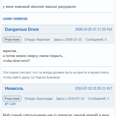
у меня знакомый обычной эмалью разукрасил
снорк
|
коммуна
Вне форума
Dangerous Drum
2009-10-25 07:17:25
#16
Участник
Откуда: Киргизия
Здесь с 2009-10-25
Сообщений: 3
акрилом...
а потом можно сверху лаком покрыть...
чтобы блястело!!
Эти парни считают, что ты всегда должен быть на кресте и кровоточить,
чтобы иметь душу. (c) Чарльз Буковски
Вне форума
Ниамэль
2010-07-10 23:35:21
#17
Участник
Откуда: Краснодар
Здесь с 2010-07-10
Сообщений: 2
Сайт
Мой старый собутыльничек как-то покрасил смолой черной) и анхи