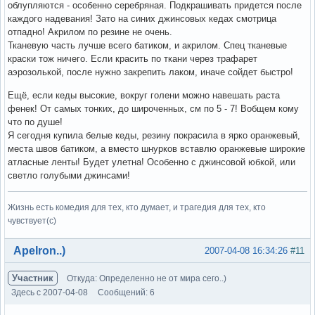
облупляются - особенно серебряная. Подкрашивать придется после
каждого надевания! Зато на синих джинсовых кедах смотрица
отпадно! Акрилом по резине не очень.
Тканевую часть лучше всего батиком, и акрилом. Спец тканевые
краски тож ничего. Если красить по ткани через трафарет
аэрозолькой, после нужно закрепить лаком, иначе сойдет быстро!
Ещё, если кеды высокие, вокруг голени можно навешать раста
фенек! От самых тонких, до широченных, см по 5 - 7! Вобщем кому
что по душе!
Я сегодня купила белые кеды, резину покрасила в ярко оранжевый,
места швов батиком, а вместо шнурков вставлю оранжевые широкие
атласные ленты! Будет улетна! Особенно с джинсовой юбкой, или
светло голубыми джинсами!
Жизнь есть комедия для тех, кто думает, и трагедия для тех, кто
чувствует(с)
Вне форума
ApeIron..)
2007-04-08 16:34:26
#11
Участник
Откуда: Определенно не от мира сего..)
Здесь с 2007-04-08
Сообщений: 6