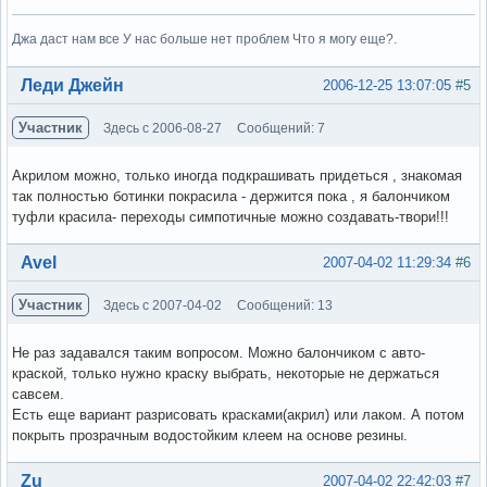
Джа даст нам все У нас больше нет проблем Что я могу еще?.
Вне форума
Леди Джейн
2006-12-25 13:07:05
#5
Участник
Здесь с 2006-08-27
Сообщений: 7
Акрилом можно, только иногда подкрашивать придеться , знакомая
так полностью ботинки покрасила - держится пока , я балончиком
туфли красила- переходы симпотичные можно создавать-твори!!!
Вне форума
Avel
2007-04-02 11:29:34
#6
Участник
Здесь с 2007-04-02
Сообщений: 13
Не раз задавался таким вопросом. Можно балончиком с авто-
краской, только нужно краску выбрать, некоторые не держаться
савсем.
Есть еще вариант разрисовать красками(акрил) или лаком. А потом
покрыть прозрачным водостойким клеем на основе резины.
Вне форума
Zu
2007-04-02 22:42:03
#7