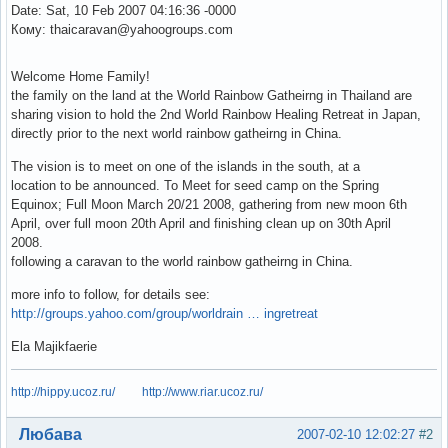
Date: Sat, 10 Feb 2007 04:16:36 -0000
Кому: thaicaravan@yahoogroups.com
Welcome Home Family!
the family on the land at the World Rainbow Gatheirng in Thailand are
sharing vision to hold the 2nd World Rainbow Healing Retreat in Japan,
directly prior to the next world rainbow gatheirng in China.
The vision is to meet on one of the islands in the south, at a
location to be announced. To Meet for seed camp on the Spring
Equinox; Full Moon March 20/21 2008, gathering from new moon 6th
April, over full moon 20th April and finishing clean up on 30th April
2008.
following a caravan to the world rainbow gatheirng in China.
more info to follow, for details see:
http://groups.yahoo.com/group/worldrain … ingretreat
Ela Majikfaerie
http://hippy.ucoz.ru/
http://www.riar.ucoz.ru/
Вне форума
Любава
2007-02-10 12:02:27
#2