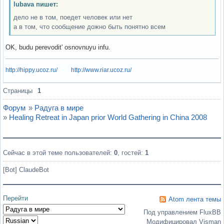
lubava пишет:
дело не в том, поедет человек или нет
а в том, что сообщение дожно быть понятно всем
OK, budu perevodit' osnovnuyu infu.
http://hippy.ucoz.ru/
http://www.riar.ucoz.ru/
Вне форума
Страницы
1
Форум
»
Радуга в мире
»
Healing Retreat in Japan prior World Gathering in China 2008
Сейчас в этой теме пользователей:
0
, гостей:
1
[Bot] ClaudeBot
Перейти
Atom лента темы
Под управлением FluxBB
Модифицировал Visman