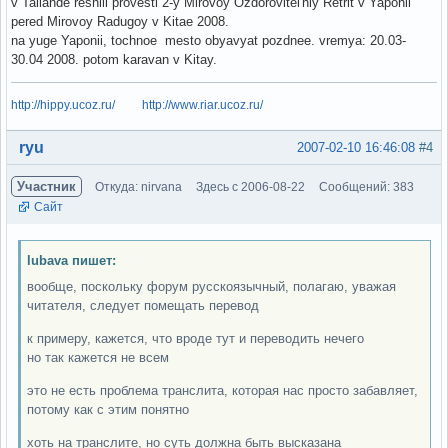
v Tailande reshili provesti 2-y Mirovoy Ozdorovitel'niy Retrit v Yaponii
pered Mirovoy Radugoy v Kitae 2008.
na yuge Yaponii, tochnoe mesto obyavyat pozdnee. vremya: 20.03-
30.04 2008. potom karavan v Kitay.
http://hippy.ucoz.ru/
http://www.riar.ucoz.ru/
Вне форума
ryu
2007-02-10 16:46:08
#4
Участник
Откуда: nirvana
Здесь с 2006-08-22
Сообщений: 383
Сайт
lubava пишет:
вообще, поскольку форум русскоязычный, полагаю, уважая
читателя, следует помещать перевод
к примеру, кажется, что вроде тут и переводить нечего
но так кажется не всем
это не есть проблема транслита, которая нас просто забавляет,
потому как с этим понятно
хоть на транслите, но суть должна быть высказана