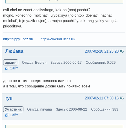
esli chel ne znaet angliyskogo, kak on (ona) poedut?
mojno, konechno, molchat' i ulybat'sya (no chtobi doehat' i nachat'
molchat', toje yazik nujen), a mojno pouchit' yazik. angliyskiy vsegda
prigoditsya.
http://hippy.ucoz.ru/
http://www.riar.ucoz.ru/
Вне форума
Любава
2007-02-10 21:25:20
#5
админ
Откуда: Берген
Здесь с 2006-05-17
Сообщений: 6,029
Сайт
дело не в том, поедет человек или нет
а в том, что сообщение дожно быть понятно всем
Вне форума
ryu
2007-02-11 07:50:13
#6
Участник
Откуда: nirvana
Здесь с 2006-08-22
Сообщений: 383
Сайт