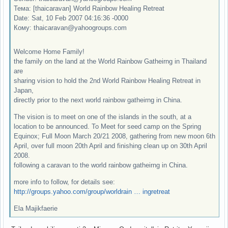
Тема: [thaicaravan] World Rainbow Healing Retreat
Date: Sat, 10 Feb 2007 04:16:36 -0000
Кому: thaicaravan@yahoogroups.com
Welcome Home Family!
the family on the land at the World Rainbow Gatheirng in Thailand
are
sharing vision to hold the 2nd World Rainbow Healing Retreat in
Japan,
directly prior to the next world rainbow gatheirng in China.
The vision is to meet on one of the islands in the south, at a
location to be announced. To Meet for seed camp on the Spring
Equinox; Full Moon March 20/21 2008, gathering from new moon 6th
April, over full moon 20th April and finishing clean up on 30th April
2008.
following a caravan to the world rainbow gatheirng in China.
more info to follow, for details see:
http://groups.yahoo.com/group/worldrain … ingretreat
Ela Majikfaerie