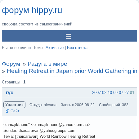
форум hippy.ru
свобода состоит из самоограничений
Вы не вошли.
Темы:
Активные
|
Без ответа
Форум
»
Радуга в мире
»
Healing Retreat in Japan prior World Gathering i
Страницы
1
ryu
2007-02-10 09:07:27
#1
Участник
Откуда: nirvana
Здесь с 2006-08-22
Сообщений: 383
Сайт
elamajikfaerie" <elamajikfaerie@yahoo.com.au>
Sender: thaicaravan@yahoogroups.com
Тема: [thaicaravan] World Rainbow Healing Retreat