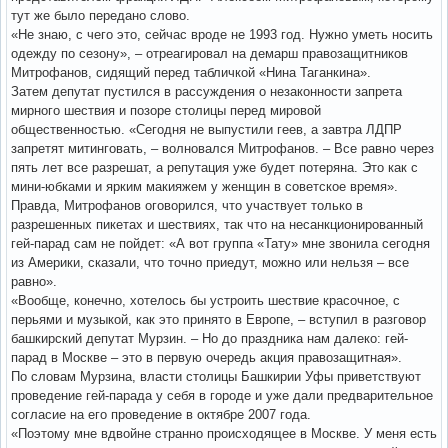
тут же было передано слово.
«Не знаю, с чего это, сейчас вроде не 1993 год. Нужно уметь носить
одежду по сезону», – отреагировал на демарш правозащитников
Митрофанов, сидящий перед табличкой «Нина Таганкина».
Затем депутат пустился в рассуждения о незаконности запрета
мирного шествия и позоре столицы перед мировой
общественностью. «Сегодня не выпустили геев, а завтра ЛДПР
запретят митинговать, – волновался Митрофанов. – Все равно через
пять лет все разрешат, а репутация уже будет потеряна. Это как с
мини-юбками и ярким макияжем у женщин в советское время».
Правда, Митрофанов оговорился, что участвует только в
разрешенных пикетах и шествиях, так что на несанкционированный
гей-парад сам не пойдет: «А вот группа «Тату» мне звонила сегодня
из Америки, сказали, что точно приедут, можно или нельзя – все
равно».
«Вообще, конечно, хотелось бы устроить шествие красочное, с
перьями и музыкой, как это принято в Европе, – вступил в разговор
башкирский депутат Мурзин. – Но до праздника нам далеко: гей-
парад в Москве – это в первую очередь акция правозащитная».
По словам Мурзина, власти столицы Башкирии Уфы приветствуют
проведение гей-парада у себя в городе и уже дали предварительное
согласие на его проведение в октябре 2007 года.
«Поэтому мне вдвойне странно происходящее в Москве. У меня есть