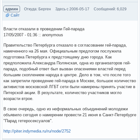
админ
Откуда: Берген
Здесь с 2006-05-17
Сообщений: 6,029
Сайт
Власти отказали в проведении Гей-парада
17/05/2007 - 01:36 :: anonymous
Правительство Петербурга отказало в согласовании гей-парада,
намеченного на 26 мая. Официальным предлогом послужила
подготовка Петербурга к предстоящему дню города. Как
предположила Александра Полянская, одна из организаторов гей-
парада, подобный ответ был вызван опасениями властей перед
большим скоплением народа в центре. Дело в том, что после того
как запретили проведение гей-парада в Москве, большое количество
активистов московской ЛГБТ сети были намерены принять участие в
Питерской акции. В результате, количество участников могло
возрасти втрое.
В свою очередь, одно из неформальных объединений молодежи
объявило сегодня о намерении провести 21 июня в Санкт-Петербурге
"Парад гетеросексуалов".
http://piter.indymedia.ru/ru/node/2752