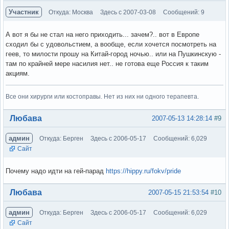
Участник
Откуда: Москва
Здесь с 2007-03-08
Сообщений: 9
А вот я бы не стал на него приходить... зачем?.. вот в Европе
сходил бы с удовольстием, а вообще, если хочется посмотреть на
геев, то милости прошу на Китай-город ночью.. или на Пушкинскую -
там по крайней мере насилия нет.. не готова еще Россия к таким
акциям.
Все они хирурги или костоправы. Нет из них ни одного терапевта.
Вне форума
Любава
2007-05-13 14:28:14
#9
админ
Откуда: Берген
Здесь с 2006-05-17
Сообщений: 6,029
Сайт
Почему надо идти на гей-парад
https://hippy.ru/fokv/pride
Вне форума
Любава
2007-05-15 21:53:54
#10
админ
Откуда: Берген
Здесь с 2006-05-17
Сообщений: 6,029
Сайт