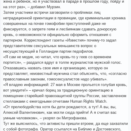
жена и ребенок, но я участвовал в параде в прошлом году, пойду и
на этот раз», – добавил Мурзин.
Затем участники встречи заговорили о проблемах лиц
нетрадиционной ориентации в провинции, где криминальная хроника
совершенных на почве гомофобии преступлений даже не
фиксируется, о запрете геям и лесбиянкам сдавать донорскую
кровь, о невозможности официально оформить отношения с
партерном. Корреспондент газеты «Известия» почему-то задал
представителям сексуальных меньшинств вопрос о
несуществующей в Голландии партии педофилов.
«Я сам не медик, но читал, что кровь-то у геев со временем
портится», – раздался вдруг в толпе журналистов мужской голос.
Отказавшись назвать свое имя и организацию, которую он
представляет, неизвестный мужчина стал объяснять, что, «согласно
православным законам, гомосексуалистов надо убивать».
«Я владею информацией: 27 мая в Москве прольется голубая кровь,
вот увидите!» – кричал борец за традиционную ориентацию в
помещении старейшей правозащитной группы России, заставленном
стеллажами с ежегодными отчетами Human Rights Watch.
«От прелюбодейства хотя бы дети рождаются, а тут! А вы, вы,
Алексей Валентинович, как могли сюда прийти! А я считал вас
умным человеком», – укорял он Митрофанова.
Тут же выяснилось, что активисты пришли втроем, да еще захватили
с собой фотографа. Оратор ссылался на Библию и Достоевского,