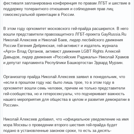
фестиваля запланирована конференция по правам ЛГБТ и шествие в
поддержку толерантного отношения и соблюдения прав лиц
гомосексуальной ориентации в России.
В этом году оргкомитет московского гей-прайда расширился. В него
вошли представители правозащитного ЛГБТ-проекта GayRussia.Ru
Николай Алексеев и Николай Баев, лидер лесбийского движения
России Евгения Дебрянская, гей-активист и издатель журнала
«Арго» Влад Ортанов, активист движения LGBT Rights Алексей
Давыдов, лидер движения «Российские Радикалы» Николай Храмов
и депутат парламента Республики Башкортостан Эдвард Мурзин.
Организатор прайда Николай Алексеев заявил в понедельник, что
«если в прошлом году нас было лишь трое, то в этом году в
оргкомитет вошли семь человек, причем не только представители
гей-сообщества, но и гетеросексуалы, что подчеркивает важность
нашего мероприятия для общества в целом и развития демократии в
России».
Николай Алексеев добавил, что «официальное уведомление на имя
мэра Москвы о проведении второго шествия гей-прайда будет
подано в установленные законом сроки, то есть за десять-