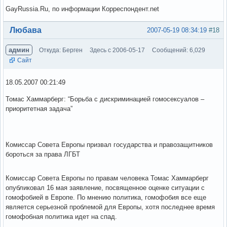
GayRussia.Ru, по информации Корреспондент.net
Вне форума
Любава
2007-05-19 08:34:19
#18
админ
Откуда: Берген
Здесь с 2006-05-17
Сообщений: 6,029
Сайт
18.05.2007 00:21:49
Томас Хаммарберг: “Борьба с дискриминацией гомосексуалов –
приоритетная задача”
Комиссар Совета Европы призвал государства и правозащитников
бороться за права ЛГБТ
Комиссар Совета Европы по правам человека Томас Хаммарберг
опубликовал 16 мая заявление, посвященное оценке ситуации с
гомофобией в Европе. По мнению политика, гомофобия все еще
является серьезной проблемой для Европы, хотя последнее время
гомофобная политика идет на спад.