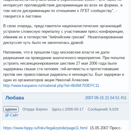
интересует противодействие дискриминации во всех ее формах, в
том числе дискриминации по отношению к ЛГБТ сообществу", -
говорится в листовке.
В свою очередь, представители националистических организаций
устроили словесную перепалку с участниками пресс-конференции,
обвинив их в потворстве "библейским грехам". Незапланированная
дискуссия чуть было не закончилась дракой.
Напомним, что в прошлом году московские власти не дали
разрешения на проведение аналогичного мероприятия. При попытке
устроить несанкционированное шествие 27 мая 2006 года были
задержаны свыше ста человек: гей-активисты и протестовавшие
против них православные радикалы и неонацисты. Был задержан и
один из организаторов акции Николай Алексеев.
http://www.kasparov.ru/material.php?id=4649A703EFC11
Вне форума
Любава
2007-05-15 21:54:51
#11
админ
Откуда: Берген
Здесь с 2006-05-17
Сообщений: 6,029
Сайт
https://www.hippy.ru/fokv/legalizpride/page11.html
15.05.2007 Пресс-