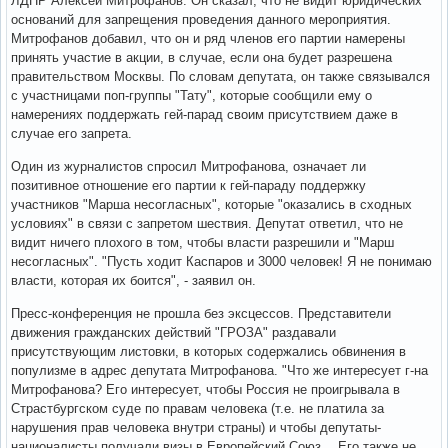
ЛДПР Алексей Митрофанов. Он сказал, что не видит юридических
оснований для запрещения проведения данного мероприятия.
Митрофанов добавил, что он и ряд членов его партии намерены
принять участие в акции, в случае, если она будет разрешена
правительством Москвы. По словам депутата, он также связывался
с участницами поп-группы "Тату", которые сообщили ему о
намерениях поддержать гей-парад своим присутствием даже в
случае его запрета.
Один из журналистов спросил Митрофанова, означает ли
позитивное отношение его партии к гей-параду поддержку
участников "Марша несогласных", которые "оказались в сходных
условиях" в связи с запретом шествия. Депутат ответил, что не
видит ничего плохого в том, чтобы власти разрешили и "Марш
несогласных". "Пусть ходит Каспаров и 3000 человек! Я не понимаю
власти, которая их боится", - заявил он.
Пресс-конференция не прошла без эксцессов. Представители
движения гражданских действий "ГРОЗА" раздавали
присутствующим листовки, в которых содержались обвинения в
популизме в адрес депутата Митрофанова. "Что же интересует г-на
Митрофанова? Его интересует, чтобы Россия не проигрывала в
Страстбургском суде по правам человека (т.е. не платила за
нарушения прав человека внутри страны) и чтобы депутаты-
националисты получали визы в Европейский Союз… Его также не