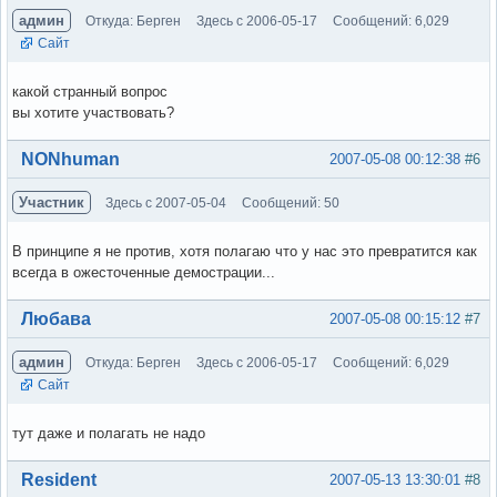
админ
Откуда: Берген
Здесь с 2006-05-17
Сообщений: 6,029
Сайт
какой странный вопрос
вы хотите участвовать?
Вне форума
NONhuman
2007-05-08 00:12:38
#6
Участник
Здесь с 2007-05-04
Сообщений: 50
В принципе я не против, хотя полагаю что у нас это превратится как
всегда в ожесточенные демострации...
Вне форума
Любава
2007-05-08 00:15:12
#7
админ
Откуда: Берген
Здесь с 2006-05-17
Сообщений: 6,029
Сайт
тут даже и полагать не надо
Вне форума
Resident
2007-05-13 13:30:01
#8