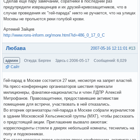
Сделав ещё пару замечаний, соратники в последний раз
предупредили извращенцев и их друзей-кривозащитников, что в
случае проведения их "гей-парада" никто не ручается, что на улицах
Москвы не прольются реки голубой крови.
Артемий Зайцев
http://www.rons-inform.org/more.html?id=486_0_17_0_C
Вне форума
Любава
2007-05-16 12:11:01
#13
админ
Откуда: Берген
Здесь с 2006-05-17
Сообщений: 6,029
Сайт
Гей-парад в Москве состоится 27 мая, несмотря на запрет властей.
На пресс-конференцию организаторов шествия приехали
милиционеры, фанатики-националисты и член ЛДПР Алексей
Митрофанов. Правозащитники, предоставившие активистам
помещение для встречи, участвовать в ней отказались.
Во вторник организаторы гей-парада в Москве собрали журналистов
в здании Московской Хельсинкской группы (МХГ), чтобы рассказать
о предстоящей акции. Приглашение вызвало ажиотаж:
корреспонденты стояли в дверях небольшой комнаты, теснились на
полу и подоконниках.
Как стало известно перед началом пресс-конференции, активисты за