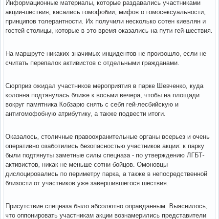
Информационные материалы, которые раздавались участниками
акции-шествия, касались гомофобии, мифов о гомосексуальности,
принципов толерантности. Их получили несколько сотен киевлян и
гостей столицы, которые в это время оказались на пути гей-шествия.
На маршруте никаких значимых инцидентов не произошло, если не
считать перепалок активистов с отдельными гражданами.
Сюрприз ожидал участников мероприятия в парке Шевченко, куда
колонна подтянулась ближе к восьми вечера, чтобы на площади
вокруг памятника Кобзарю снять с себя гей-лесбийскую и
антигомофобную атрибутику, а также подвести итоги.
Оказалось, столичные правоохранительные органы всерьез и очень
оперативно озаботились безопасностью участников акции: к парку
были подтянуты заметные силы спецназа - по утверждению ЛГБТ-
активистов, никак не меньше сотни бойцов. Омоновцы
дислоцировались по периметру парка, а также в непосредственной
близости от участников уже завершившегося шествия.
Присутствие спецназа было абсолютно оправданным. Выяснилось,
что оппонировать участникам акции вознамерились представители