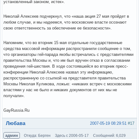
установленный законом, истек».
Николай Алексеев подчеркнул, что «наша акция 27 мая пройдет в
любом случае, и мы надеемся, что московские власти осознают
свою ответственность за обеспечение ее безопасности».
Напомним, что во вторник 15 мая отдельные государственные
средства массовой информации распространили сообщение о том,
что организаторы гей-парада якобы встречались с представителями
правительства Москвы и, что им был вручен отказ в согласовании
проведения гей-шествия. В ходе состоявшейся во вторник пресс-
конференции Николай Алексеев назвал эту информацию,
распространенную со ссылкой на представителя правительства
Москвы Николая Куликова, ложью: «никаких встреч с московскими
властями у нас не было и никаких документов от них мы не
получали».
GayRussia.Ru
Вне форума
Любава
2007-05-19 08:29:51
#17
админ
Откуда: Берген
Здесь с 2006-05-17
Сообщений: 6,029