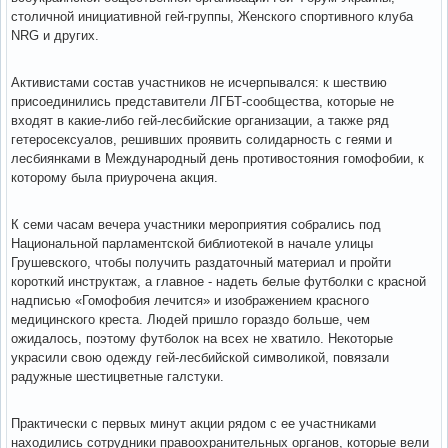
столичной инициативной гей-группы, Женского спортивного клуба
NRG и других.
Активистами состав участников не исчерпывался: к шествию
присоединились представители ЛГБТ-сообщества, которые не
входят в какие-либо гей-лесбийские организации, а также ряд
гетеросексуалов, решивших проявить солидарность с геями и
лесбиянками в Международный день противостояния гомофобии, к
которому была приурочена акция.
К семи часам вечера участники мероприятия собрались под
Национальной парламентской библиотекой в начале улицы
Грушевского, чтобы получить раздаточный материал и пройти
короткий инструктаж, а главное - надеть белые футболки с красной
надписью «Гомофобия лечится» и изображением красного
медицинского креста. Людей пришло гораздо больше, чем
ожидалось, поэтому футболок на всех не хватило. Некоторые
украсили свою одежду гей-лесбийской символикой, повязали
радужные шестицветные галстуки.
Практически с первых минут акции рядом с ее участниками
находились сотрудники правоохранительных органов, которые вели