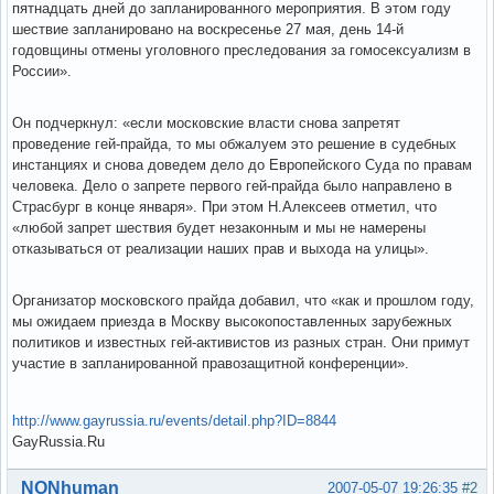
пятнадцать дней до запланированного мероприятия. В этом году
шествие запланировано на воскресенье 27 мая, день 14-й
годовщины отмены уголовного преследования за гомосексуализм в
России».
Он подчеркнул: «если московские власти снова запретят
проведение гей-прайда, то мы обжалуем это решение в судебных
инстанциях и снова доведем дело до Европейского Суда по правам
человека. Дело о запрете первого гей-прайда было направлено в
Страсбург в конце января». При этом Н.Алексеев отметил, что
«любой запрет шествия будет незаконным и мы не намерены
отказываться от реализации наших прав и выхода на улицы».
Организатор московского прайда добавил, что «как и прошлом году,
мы ожидаем приезда в Москву высокопоставленных зарубежных
политиков и известных гей-активистов из разных стран. Они примут
участие в запланированной правозащитной конференции».
http://www.gayrussia.ru/events/detail.php?ID=8844
GayRussia.Ru
Вне форума
NONhuman
2007-05-07 19:26:35
#2