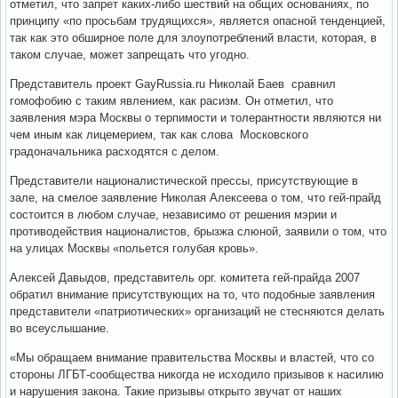
отметил, что запрет каких-либо шествий на общих основаниях, по
принципу «по просьбам трудящихся», является опасной тенденцией,
так как это обширное поле для злоупотреблений власти, которая, в
таком случае, может запрещать что угодно.
Представитель проект GayRussia.ru Николай Баев сравнил
гомофобию с таким явлением, как расизм. Он отметил, что
заявления мэра Москвы о терпимости и толерантности являются ни
чем иным как лицемерием, так как слова Московского
градоначальника расходятся с делом.
Представители националистической прессы, присутствующие в
зале, на смелое заявление Николая Алексеева о том, что гей-прайд
состоится в любом случае, независимо от решения мэрии и
противодействия националистов, брызжа слюной, заявили о том, что
на улицах Москвы «польется голубая кровь».
Алексей Давыдов, представитель орг. комитета гей-прайда 2007
обратил внимание присутствующих на то, что подобные заявления
представители «патриотических» организаций не стесняются делать
во всеуслышание.
«Мы обращаем внимание правительства Москвы и властей, что со
стороны ЛГБТ-сообщества никогда не исходило призывов к насилию
и нарушения закона. Такие призывы открыто звучат от наших