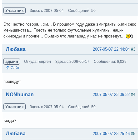
Участник
Здесь с 2007-05-04
Сообщений: 50
Это честно говоря... хм... В прошлом году даже эмигранты били секс
меньшинства... Тоесть не только футбольные хулиганы, наци-
скинхеды и прочие... Обидно что лавпарад у нас не проведут...
((
Вне форума
Любава
2007-05-07 22:44:04
#3
админ
Откуда: Берген
Здесь с 2006-05-17
Сообщений: 6,029
Сайт
проведут
Вне форума
NONhuman
2007-05-07 23:06:32
#4
Участник
Здесь с 2007-05-04
Сообщений: 50
Когда?
Вне форума
Любава
2007-05-07 23:25:46
#5