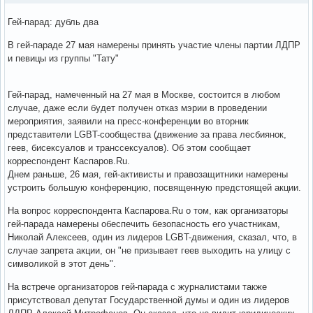
Гей-парад: дубль два
В гей-параде 27 мая намерены принять участие члены партии ЛДПР
и певицы из группы "Тату"
Гей-парад, намеченный на 27 мая в Москве, состоится в любом
случае, даже если будет получен отказ мэрии в проведении
мероприятия, заявили на пресс-конференции во вторник
представители LGBT-сообщества (движение за права лесбиянок,
геев, бисексуалов и транссексуалов). Об этом сообщает
корреспондент Каспаров.Ru.
Днем раньше, 26 мая, гей-активисты и правозащитники намерены
устроить большую конференцию, посвященную предстоящей акции.
На вопрос корреспондента Каспарова.Ru о том, как организаторы
гей-парада намерены обеспечить безопасность его участникам,
Николай Алексеев, один из лидеров LGBT-движения, сказал, что, в
случае запрета акции, он "не призывает геев выходить на улицу с
символикой в этот день".
На встрече организаторов гей-парада с журналистами также
присутствовал депутат Государственной думы и один из лидеров