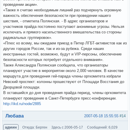
проведении акции».
«Также я считаю необходимым лишний раз подчеркнуть огромную
важность обеспечения безопасности при проведении нашего
шествия, - отметила Полянская. - В адрес организаторов и
участников прайда постоянно поступают анонимные угрозы. Нельзя
исключать и прямого насильственного вмешательства со стороны
радикальных группировок».
«Плюс ко всему, мы ожидаем приезд в Питер ЛГБТ-активистов как из
других городов России, так и из-за рубежа. Среди наших
иностранных гостей, возможно, будут и VIP-персоны, обеспечение
безопасности которых потребует отдельного внимания».
Также Александра Полянская сообщила, что организаторы
планируют участие в мероприятии около 2,000 человек. В качестве
маршрута для проведения гей-парада члены оргкомитета избрали
Невский проспект: колонны прошествуют от Площади Восстания до
Дворцовой площади.
В оставшийся до дня проведения прайда период, члены оргкомитета
планируют проведение в Санкт-Петербурге пресс-конференции.
http://ikd.ru/node/2885
Вне форума
Любава
2007-05-18 15:55:55
#14
админ
Откуда: Берген
Здесь с 2006-05-17
Сообщений: 6,029