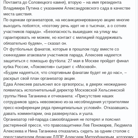
Почтамта до Соловецкого камня), вторую – на имя президента
Владимира Путина с указанием Александровского сада в качестве
места шествия.
По оценкам организаторов, на несанкционированную акцию многие
выходить побоятся, «поэтому речь идет не о тысячах, а о сотнях
участников парада». «Безопасность вышедших на улицу мы
гарантировать не можем, но контакт с милицией поддерживать
обязательно будем», – сказал он.
От футбольных фанатов, которые в прошлом году вместе со
скинхедами атаковали участников парада, Алексеев надеется
защититься с помощью футбола: 27 мая в Москве пройдет финал
кубка России, «Локомотив» сыграет с «Москвой».
«Будем надеяться, что спортивным фанатам будет не до нас», –
раскрыл свой план организатор акции.
Едва Алексеев разъяснил все оргвопросы, в дверях неожиданно
появилась исполнительный директор Московской Хельсинкской
группы Нина Таганкина и отчеканила: «Присутствие наших
сотрудников здесь невозможно из-за несоблюдения устроителями
пресс-конференции ряда принципиальных условий». Отказавшись
давать комментарии, она развернулась и ушла.
Организатор гей-парада самообладания не потерял и пояснил
растерянной прессе, что правозащитники Лев Пономарев, Людмила
Алексеева и Нина Таганкина отказались сидеть за одним столом с
представителем фракции ЛДПР Алексеем Митрофановым, которому