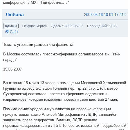
конференция в МХГ "Гей-фестиваль"
Вне форума
Любава
2007-05-16 10:01:17
#12
админ
Откуда: Берген
Здесь с 2006-05-17
Сообщений: 6,029
Сайт
Текст с угрозами разместили фашисты:
В Москве состоялась пресс-конференция организаторов т.н. "гей-
парада"
15.05.2007
Во вторник 15 мая в 13 часов в помещении Московской Хельсинской
Группы по адресу Большой Головин пер., д. 22, стр. 1 (ст. метро
Сухаревская) состоялась пресс-конференция содомитов и
извращенцев, которые намерены провести своё шествие 27 мая.
Помимо самих уродов и журналистов на пресс-конференции
присутствовал также Алексей Митрофанов из ЛДПР, взявшийся
защищать права педерастов. Видимо, ЛДПР решила
переквалифицироваться в ЛГБТ. Теперь их известный предвыборный