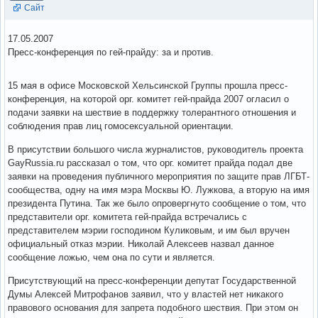
Сайт
17.05.2007
Пресс-конференция по гей-прайду: за и против.
15 мая в офисе Московской Хельсинской Группы прошла пресс-
конференция, на которой орг. комитет гей-прайда 2007 огласил о
подачи заявки на шествие в поддержку толерантного отношения и
соблюдения прав лиц гомосексуальной ориентации.
В присутствии большого числа журналистов, руководитель проекта
GayRussia.ru рассказал о том, что орг. комитет прайда подал две
заявки на проведения публичного мероприятия по защите прав ЛГБТ-
сообщества, одну на имя мэра Москвы Ю. Лужкова, а вторую на имя
президента Путина. Так же было опровергнуто сообщение о том, что
представители орг. комитета гей-прайда встречались с
представителем мэрии господином Куликовым, и им был вручен
официальный отказ мэрии. Николай Алексеев назвал данное
сообщение ложью, чем она по сути и является.
Присутствующий на пресс-конференции депутат Государственной
Думы Алексей Митрофанов заявил, что у властей нет никакого
правового основания для запрета подобного шествия. При этом он