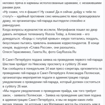
неловко пряча в карманы исполосованные шрамами, с незажившими
ранами руки.
«Ну скажи, что я фашист! Ну скажи! Да я сейчас дойду к тебе по
столу!» – идейный противник секс-меньшинств явно провоцировали
драку, но организаторы гей-парада выглядели спокойно и
равнодушно.
Когда вопросы журналистов иссякли, Митрофанов пошел во двор
давать интервью телеканалу Russia Today, а Алексеев – его
дожидаться. «Борцы с голубой кровью» хмуро топтались поодаль,
безуспешно пытаясь привлечь внимание корреспондентов. В конце
концов, выдохнув «Слава России», они разошлись.
Олеся Герасименко, Газета.Ru, фото GayRussia.Ru
В Санкт-Петербурге подана заявка на проведение первого гей-парада
Шествие пройдет по Невскому проспекту в субботу 26 мая
Как сообщила в понедельник 14 мая пресс-секретарь оргкомитета по
проведению гей-парада в Санкт-Петербурге Александра Полянская,
организаторы мероприятия подали в администрацию города
уведомление о проведении гей-парада, который должен состояться
в субботу 26 мая.
«Мы подали уведомление о проведении прайда, как того требует
закон, - заявила Полянская. - Заявка на проведение шествия подана
в администрацию Санкт-Петербурга, и мы не видим каких-либо
веских причин, по которым г-жа Матвиенко могла бы отказать нам в