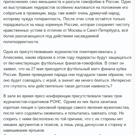
притеснениях секс-меньшинств и разгуле гомофобии в России. Один
из выступавших педерастов особенно жаловался на положение его
собратьев в провинции, ведь там живёт очень дремучий народ,
которому чужда толерантность. После этих слов остаётся только
порадоваться за нашу коренную Россию, которая сохраняет чистоту
нравственных устоев в отличие от Москвы и Санкт-Петербурга, всё
более разлагающихся под действием насаждаемой
политкорректности.
Одна из присутствовавших журналисток поинтересовалась у
Алексеева, каким образом в этом году педерасты будут защищаться
от бесчинствующих футбольных фанатов-гомофобов. В ответ он
заявил, что на 27 мая приходится футбольный матч финала кубка
России. Время проведения парада они подгадали таким образом, что
оно будет совпадать с игрой, а значит им нечего бояться. Интересно:
это глупость или действительно такая детская наивность?
В зале во время пресс-конференции присутствовали также трое
журналистов-соратников РОНС. Одним из них была зачитана
короткая лекция о греховной природе самого явления мужеложства,
после чего содомиты оживились и попытались завязать спор. Но
спорить с ними бесполезно по той причине, что с их стороны нет
никаких аргументов и тезисов, а лишь увод дискуссии в сторону и
навешивание ярлыков.