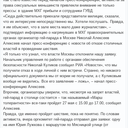
права сексуальных меньшинств привлекли внимание не только
прессы: в здание МХГ прибыли и сотрудники ГУВД.
«Сюда действительно приехали представители милиции, сказали,
что их интересуем непосредственно мы. Хотели послушать. Правда,
я им объяснил, что в зале места мало даже журналистам», –
подтвердил информацию о нагрянувших в МХГ правоохранительных
органах организатор гей-парада в Москве Николай Алексеев
Алексеев начал пресс-конференцию с новости об отказе столичных
властей в проведении шествия.
«Я только что узнал, что власти Москвы отклонили нашу заявку.
Начальник управления по работе с органами обеспечения
безопасности Николай Куликов сообщил РИА «Новости», что мы
получили отказ в ходе личной с ним встречи. Странно, но никакого
официального документа мы от мэрии не получали, а с Куликовым
вообще не виделись. Все его заявление – ложь», – начал пресс-
конференцию Алексеев.
Впрочем, организаторы уверили, что, несмотря на запрет властей,
гей-парад в столице состоится – так называемый «Марш
толерантности» все-таки пройдет 27 мая с 15.00 до 17.00, сообщил
Алексеев.
Правда, где именно пройдет шествие, пока не понятно. По словам
активиста, вчера оргкомитет гей-парада отправил две заявки: одну
на имя Юрия Лужкова с маршрутом по Мясницкой улице (от