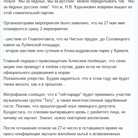
лозунг "Мы за бедных, мы за русских" можно переделывать так: "Мы
за бедных русских геев". Что ж, Н.В. Курьянович вовремя вышел из
этой сомнительной партии.
Организаторами мероприятия было заявлено, что на 27 мая ими
планируется сразу 2 мероприятия:
- шествие от Главпочтамта, что на Чистых прудах, до Соловецкого
камня на Лубянской площади;
- второе шествие или гуляния в Александровском парке у Кремля.
Главный педераст-правозащитник Алексеев пообещал, что свою
акцию они проведут в любом случае, даже если не получат
официального разрешения в мэрии.
Похвальное упорство. Будем надеяться, что в этом году им будет
также весело, как и в прошлом...
Митрофанов сообщил, что в "гей-параде" будет принимать участие
музыкальная группа "Тату", а также многочисленные зарубежные
гости. Похоже, что прошлогодний опыт немецкого депутата
Бундестага, со слезами вытиравшего кровь с разбитого лица, их
ничему не научил. Значит, нужно повторное воспитание.
После оглашения планов на 27-е число в оставшееся время на
пресс-конференции звучало жалобное нытьё о всевозможных