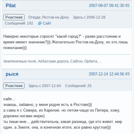
Вне форума
Pilat
2007-08-07 09:41:30
#2
Участник
Откуда: Ростов-на-Дону
Здесь с 2006-12-26
Сообщений: 192
Сайт
Наверно некоторые спросят "какой город?" - разве расстояние и
время имеют значение?))) Желательно Ростов-на-Дону, но это лишь
пожелание)))
Земляничные поля, Аббатская дорога, Сайгон, Орбита, ...
Вне форума
рыся
2007-12-14 12:44:56
#3
Участник
Здесь с 2007-12-04
Сообщений: 25
хайя...
знаешь, забавно, у меня родня есть в Ростове)))
а сама я с Севера, из Карелии. но летом-чаще из Питера, хожу,
дорожки ногами мерю)
ты пиши мне... действительна, какая разница, где кто живет. мир
один. а Земля, она, в конечном итоге, все равно круглая)))